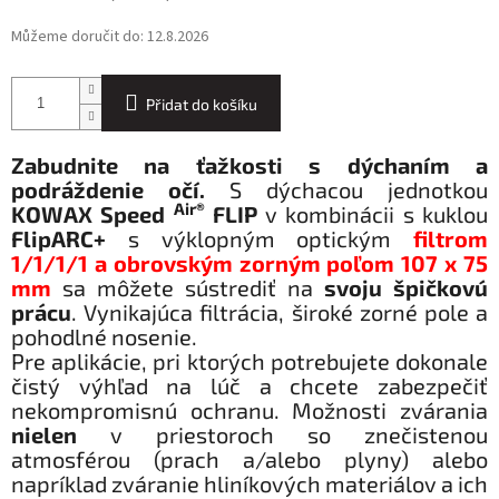
Můžeme doručit do:
12.8.2026
Přidat do košíku
Zabudnite na ťažkosti s dýchaním a
podráždenie očí.
S dýchacou jednotkou
Air®
KOWAX Speed
FLIP
v kombinácii s kuklou
FlipARC+
s výklopným optickým
filtrom
1/1/1/1 a obrovským zorným poľom 107 x 75
mm
sa môžete sústrediť na
svoju špičkovú
prácu
. Vynikajúca filtrácia, široké zorné pole a
pohodlné nosenie.
Pre aplikácie, pri ktorých potrebujete dokonale
čistý výhľad na lúč a chcete zabezpečiť
nekompromisnú ochranu. Možnosti zvárania
nielen
v priestoroch so znečistenou
atmosférou (prach a/alebo plyny) alebo
napríklad zváranie hliníkových materiálov a ich