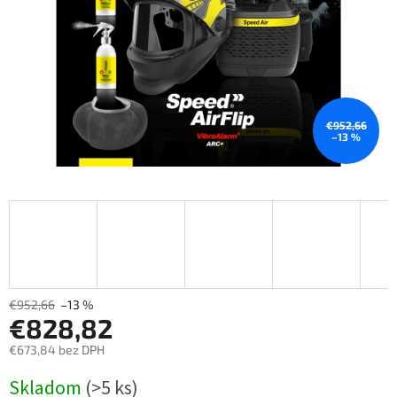
€952,66
–13 %
€952,66
–13 %
€828,82
€673,84 bez DPH
Měrná
Skladom
(>5 ks)
cena: