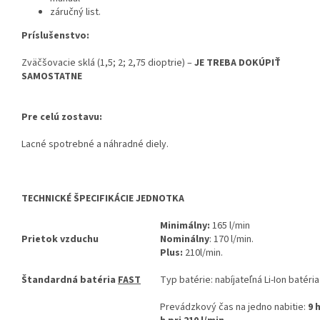
záručný list.
Príslušenstvo:
Zväčšovacie sklá (1,5; 2; 2,75 dioptrie) –
JE TREBA DOKÚPIŤ
SAMOSTATNE
Pre celú zostavu:
Lacné spotrebné a náhradné diely.
TECHNICKÉ ŠPECIFIKÁCIE JEDNOTKA
Minimálny:
165 l/min
Prietok vzduchu
Nominálny
: 170 l/min.
Plus:
210l/min.
Štandardná batéria
FAST
Typ batérie: nabíjateľná Li-Ion batéri
Prevádzkový čas na jedno nabitie:
9 