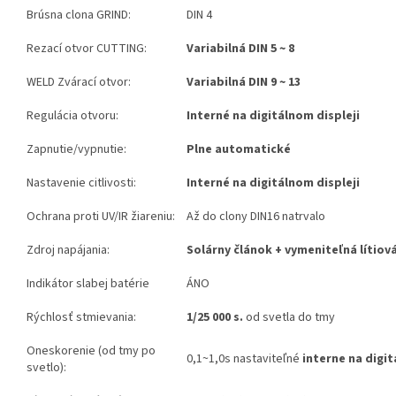
Brúsna clona GRIND:
DIN 4
Rezací otvor CUTTING:
Variabilná DIN 5 ~ 8
WELD Zvárací otvor:
Variabilná DIN 9 ~ 13
Regulácia otvoru:
Interné na digitálnom displeji
Zapnutie/vypnutie:
Plne automatické
Nastavenie citlivosti:
Interné na digitálnom displeji
Ochrana proti UV/IR žiareniu:
Až do clony DIN16 natrvalo
Zdroj napájania:
Solárny článok + vymeniteľná lítiov
Indikátor slabej batérie
ÁNO
Rýchlosť stmievania:
1/25 000 s.
od svetla do tmy
Oneskorenie (od tmy po
0,1~1,0s nastaviteľné
interne na
digit
svetlo):