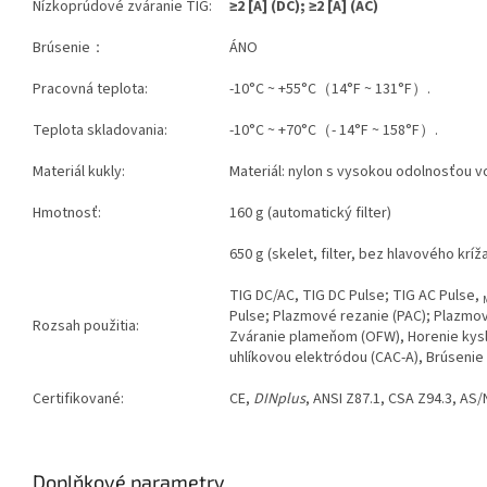
Nízkoprúdové zváranie TIG:
≥2
[A]
(DC); ≥2 [A] (AC)
Brúsenie：
ÁNO
Pracovná teplota:
-10°C ~ +55°C（14°F ~ 131°F）.
Teplota skladovania:
-10°C ~ +70°C（- 14°F ~ 158°F）.
Materiál kukly:
Materiál: nylon s vysokou odolnosťou 
Hmotnosť:
160 g (automatický filter)
650 g (skelet, filter, bez hlavového kríž
TIG DC/AC, TIG DC Pulse; TIG AC Pulse,
Pulse; Plazmové rezanie (PAC); Plazmov
Rozsah použitia:
Zváranie plameňom (OFW), Horenie kysl
uhlíkovou elektródou (CAC-A), Brúsenie
Certifikované:
CE,
DINplus
, ANSI Z87.1, CSA Z94.3, AS
Doplňkové parametry