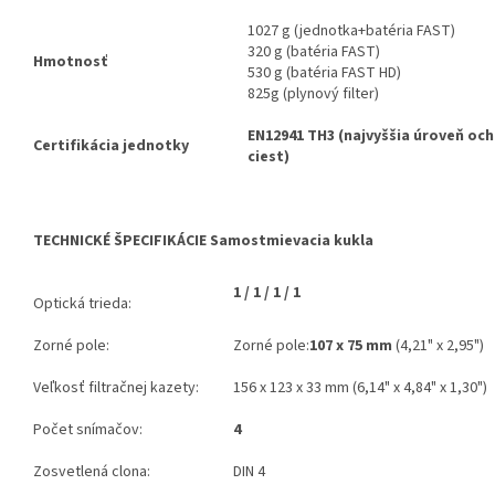
1027 g (jednotka+batéria FAST)
320 g (batéria FAST)
Hmotnosť
530 g (batéria FAST HD)
825g (plynový filter)
EN12941 TH3 (najvyššia úroveň oc
Certifikácia jednotky
ciest)
TECHNICKÉ ŠPECIFIKÁCIE Samostmievacia kukla
1 / 1 / 1 / 1
Optická trieda:
Zorné pole:
Zorné pole:
107 x 75 mm
(4,21" x 2,95")
Veľkosť filtračnej kazety:
156 x 123 x 33 mm (6,14" x 4,84" x 1,30")
Počet snímačov:
4
Zosvetlená clona:
DIN 4