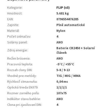
Kategorie
:
FLIP (v3)
Hmotnost
:
5.681 kg
EAN
:
0796554476285
Zapnite
:
Plně automatické
Materiál
:
Nylon
Počet snímačov
:
4
Solárny panel
:
ANO
Baterie CR2450 + Solarní
Zdroj energie
:
článek
Režim brúsenia
:
ANO
Pracovná teplota
:
-5°C / +55°C
Rozsah clony DIN
:
5-8 / 9-13
Vhodné pre metódy
:
TIG / MIG / MMA
Rýchlosť stmavnutia
:
0,04 ms
Optická trieda EN379
:
1/1/1/1
Rozmer zorného poľa
:
107x75
Indikátor stavu batérie
:
ANO
Clona pri zjasňovaní DIN
:
4