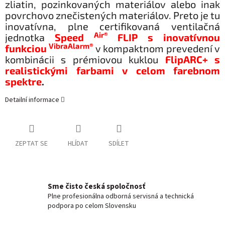
zliatin, pozinkovaných materiálov alebo inak
povrchovo znečistených materiálov. Preto je tu
inovatívna, plne certifikovaná ventilačná
Air®
jednotka
Speed
FLIP s inovatívnou
VibraAlarm®
funkciou
v kompaktnom prevedení v
kombinácii s prémiovou kuklou
FlipARC+ s
realistickými farbami v celom farebnom
spektre
.
Detailní informace
ZEPTAT SE
HLÍDAT
SDÍLET
Sme čisto česká spoločnosť
Plne profesionálna odborná servisná a technická
podpora po celom Slovensku