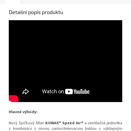
Detailní popis produktu
Hlavné výhody:
Nový špičkový filter
KOWAX® Speed Air®
a ventilačná jednotka
v kombinácii s novou samostmievaciou kuklou s výklopným