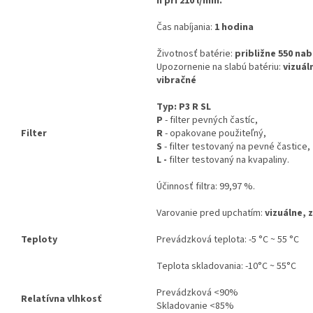
h pri 210 l/min.
Čas nabíjania:
1 hodina
Životnosť batérie:
približne 550 nab
Upozornenie na slabú batériu:
vizuál
vibračné
Typ: P3 R SL
P
- filter pevných častíc,
Filter
R
- opakovane použiteľný,
S
- filter testovaný na pevné častice,
L -
filter testovaný na kvapaliny.
Účinnosť filtra: 99,97 %.
Varovanie pred upchatím:
vizuálne, 
Teploty
Prevádzková teplota: -5 °C ~ 55 °C
Teplota skladovania: -10°C ~ 55°C
Prevádzková <90%
Relatívna vlhkosť
Skladovanie <85%