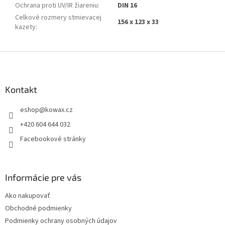
Ochrana proti UV/IR žiareniu
:
DIN 16
Celkové rozmery stmievacej
156 x 123 x 33
kazety
:
Z
á
p
a
Kontakt
t
eshop
@
kowax.cz
í
+420 604 644 032
Facebookové stránky
Informácie pre vás
Ako nakupovať
Obchodné podmienky
Podmienky ochrany osobných údajov