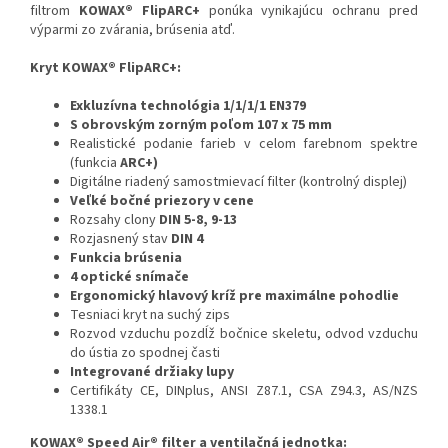
filtrom
KOWAX® FlipARC+
ponúka vynikajúcu ochranu pred
výparmi zo zvárania, brúsenia atď.
Kryt KOWAX® FlipARC+:
Exkluzívna technológia 1/1/1/1 EN379
S obrovským zorným poľom 107 x 75 mm
Realistické podanie farieb v celom farebnom spektre
(funkcia
ARC+)
Digitálne riadený samostmievací filter (kontrolný displej)
Veľké bočné priezory v cene
Rozsahy clony
DIN 5-8, 9-13
Rozjasnený stav
DIN 4
Funkcia brúsenia
4 optické snímače
Ergonomický hlavový kríž pre maximálne pohodlie
Tesniaci kryt na suchý zips
Rozvod vzduchu pozdĺž bočnice skeletu, odvod vzduchu
do ústia zo spodnej časti
Integrované držiaky lupy
Certifikáty CE, DINplus, ANSI Z87.1, CSA Z94.3, AS/NZS
1338.1
KOWAX® Speed Air® filter a ventilačná jednotka: