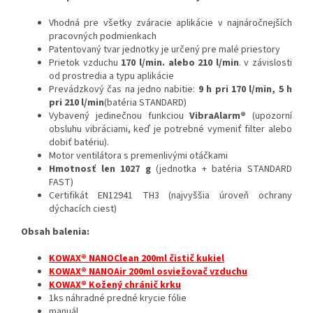
Vhodná pre všetky zváracie aplikácie v najnáročnejších
pracovných podmienkach
Patentovaný tvar jednotky je určený pre malé priestory
Prietok vzduchu
170 l/min. alebo 210 l/min
. v závislosti
od prostredia a typu aplikácie
Prevádzkový čas na jedno nabitie:
9 h pri 170 l/min, 5 h
pri 210 l/min
(batéria STANDARD)
Vybavený jedinečnou funkciou
VibraAlarm®
(upozorní
obsluhu vibráciami, keď je potrebné vymeniť filter alebo
dobiť batériu).
Motor ventilátora s premenlivými otáčkami
Hmotnosť len 1027 g
(jednotka + batéria STANDARD
FAST)
Certifikát EN12941 TH3 (najvyššia úroveň ochrany
dýchacích ciest)
Obsah balenia:
KOWAX® NANOClean 200ml čistič kukiel
KOWAX® NANOAir 200ml osviežovač vzduchu
KOWAX® Kožený chránič krku
1ks náhradné predné krycie fólie
manuál