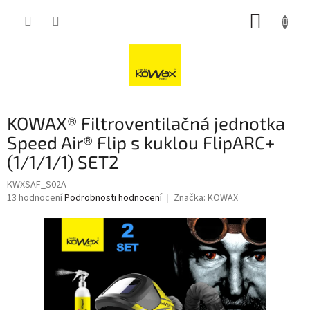
Přejít
NÁKUP
na
obsah
KOŠÍK
KOWAX® Filtroventilačná jednotka
Speed Air® Flip s kuklou FlipARC+
(1/1/1/1) SET2
KWXSAF_S02A
Průměrné
13 hodnocení
Podrobnosti hodnocení
Značka:
KOWAX
hodnocení
produktu
je
3,8
z
5
hvězdiček.