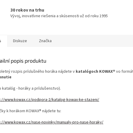
30 rokov na trhu
Vývoj, inovatívne riešenia a skúsenosti už od roku 1995
s
Diskuze
Značka
ailní popis produktu
letný rozpis príslušného horáka nájdete v
katalógoch KOWAX®
vo formá
hnutie
o katalóg - horáky a príslušenstvo).
s://www.kowax.cz/podpora-2/katalog-kowax-ke-stazeni/
učky k horákom KOWAX® nájdete tu:
s://www.kowax.cz/nase-novinky/manualy-pro-nase-horaky/