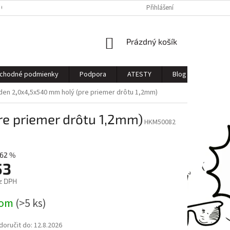
 OSOBNÝCH ÚDAJOV
Přihlášení
NÁKUPNÍ
Prázdný košík
KOŠÍK
chodné podmienky
Podpora
ATESTY
Blog
Kontak
n 2,0x4,5x540 mm holý (pre priemer drôtu 1,2mm)
e priemer drôtu 1,2mm)
HKM50082
62 %
53
z DPH
dom
(>5 ks)
oručit do:
12.8.2026