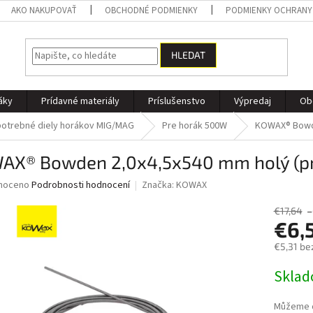
AKO NAKUPOVAŤ
OBCHODNÉ PODMIENKY
PODMIENKY OCHRANY
HLEDAT
áky
Prídavné materiály
Príslušenstvo
Výpredaj
Ob
otrebné diely horákov MIG/MAG
Pre horák 500W
KOWAX® Bowde
AX® Bowden 2,0x4,5x540 mm holý (pr
né
noceno
Podrobnosti hodnocení
Značka:
KOWAX
ní
u
€17,64
–
€6,
€5,31 be
Měrná
Skla
ek.
cena:
Můžeme d