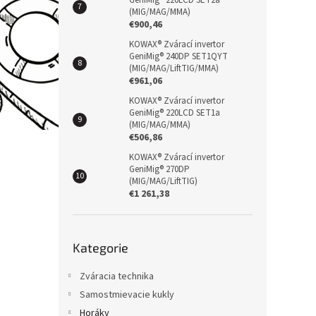
GeniMig® 220LCD SET2a
(MIG/MAG/MMA)
€900,46
KOWAX® Zvárací invertor
GeniMig® 240DP SET1QYT
(MIG/MAG/LiftTIG/MMA)
€961,06
KOWAX® Zvárací invertor
GeniMig® 220LCD SET1a
(MIG/MAG/MMA)
€506,86
KOWAX® Zvárací invertor
GeniMig® 270DP
(MIG/MAG/LiftTIG)
€1 261,38
Přeskočit
Kategorie
kategorie
Zváracia technika
Samostmievacie kukly
Horáky