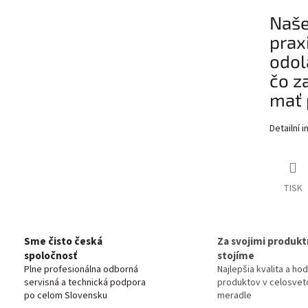
Naše
prax
odol
čo z
mať 
Detailní 
TISK
Sme čisto česká
Za svojimi produkt
spoločnosť
stojíme
Plne profesionálna odborná
Najlepšia kvalita a ho
servisná a technická podpora
produktov v celosve
po celom Slovensku
meradle