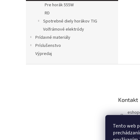
Pre horák 555W
RD
Spotrebné diely horákov TIG
Volfrámové elektródy
Prídavné materiály
Príslušenstvo
Výpredaj
Z
á
p
a
t
Kontakt
í
eshop
+420 6
Tento web po
Faceb
prechádzaním
používaním. 