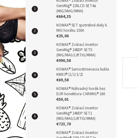
n
KOWAX® Zvárací invertor
GeniMig® 220LCD SET4a
e
(MIG/MAG/MMA)
l
€664,35
KOWAX® SET spotrebné diely k
MIG horáku 150A
€25,06
KOWAX® Zvárací invertor
GeniMig® 240DP SET5
(MIG/MAG/LiftTIG/MMA)
€990,58
KOWAX® Samostmievacia kukla
KWX3® (1/1/1/2)
€69,58
KOWAX® Náhradný horák bez
EUR konektora CARIMIG® 160
€50,01
KOWAX® Zvárací invertor
GeniMig® 240DP SET1
(MIG/MAG/LiftTIG/MMA)
€723,70
KOWAX® Zvárací invertor