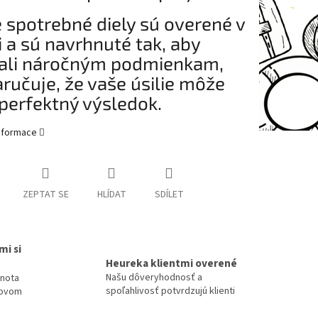
 spotrebné diely sú overené v
i a sú navrhnuté tak, aby
ali náročným podmienkam,
aručuje, že vaše úsilie môže
perfektný výsledok.
informace
ZEPTAT SE
HLÍDAT
SDÍLET
mi si
Heureka klientmi overené
Našu dôveryhodnosť a
dnota
spoľahlivosť potvrdzujú klienti
tovom