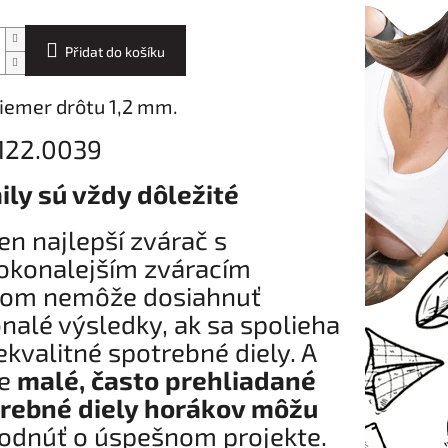
Přidat do košíku
iemer drôtu 1,2 mm.
 122.0039
ily sú vždy dôležité
ten najlepší zvárač s
okonalejším zváracím
jom nemôže dosiahnuť
nalé výsledky, ak sa spolieha
ekvalitné spotrebné diely. A
ve
malé, často prehliadané
rebné diely horákov môžu
odnúť o úspešnom projekte.