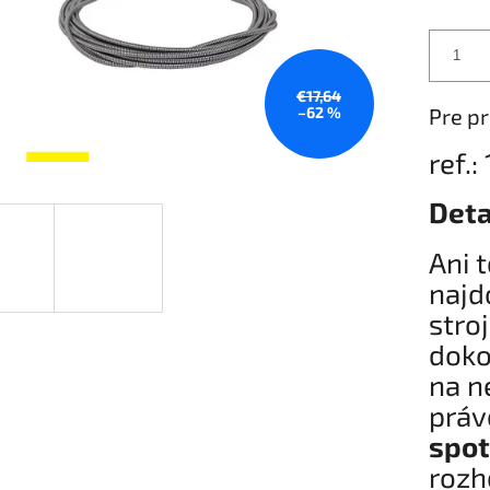
€17,64
–62 %
Pre pr
ref.:
Deta
Ani 
najd
stro
doko
na n
prá
spot
rozh