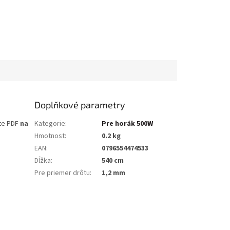
Doplňkové parametry
te PDF
na
Kategorie
:
Pre horák 500W
Hmotnost
:
0.2 kg
EAN
:
0796554474533
Dĺžka
:
540 cm
Pre priemer drôtu
:
1,2 mm