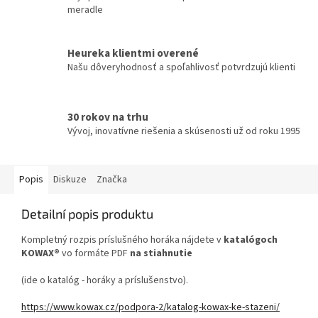
meradle
Heureka klientmi overené
Našu dôveryhodnosť a spoľahlivosť potvrdzujú klienti
30 rokov na trhu
Vývoj, inovatívne riešenia a skúsenosti už od roku 1995
Popis
Diskuze
Značka
Detailní popis produktu
Kompletný rozpis príslušného horáka nájdete v
katalógoch
KOWAX®
vo formáte PDF
na stiahnutie
(ide o katalóg - horáky a príslušenstvo).
https://www.kowax.cz/podpora-2/katalog-kowax-ke-stazeni/