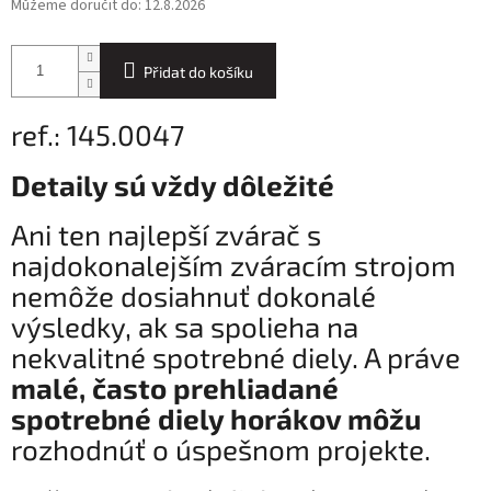
Můžeme doručit do:
12.8.2026
Přidat do košíku
ref.: 145.0047
Detaily sú vždy dôležité
Ani ten najlepší zvárač s
najdokonalejším zváracím strojom
nemôže dosiahnuť dokonalé
výsledky, ak sa spolieha na
nekvalitné spotrebné diely. A práve
malé, často prehliadané
spotrebné diely horákov môžu
rozhodnúť o úspešnom projekte.