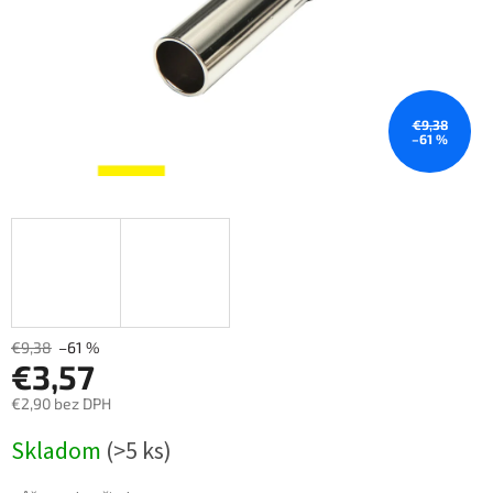
€9,38
–61 %
€9,38
–61 %
€3,57
€2,90 bez DPH
Měrná
Skladom
(>5 ks)
cena: