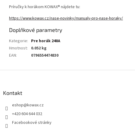
Príručky k horákom KOWAX® nájdete tu:
https://www.kowax.cz/nase-novinky/manualy-pro-nase-horaky/
Doplňkové parametry
Kategorie
:
Pre horák 240A
Hmotnost
:
0.052 kg
EAN
:
0796554474830
Z
á
p
a
Kontakt
t
eshop
@
kowax.cz
í
+420 604 644 032
Facebookové stránky