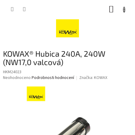
Přejít
NÁKUP
na
obsah
KOŠÍK
KOWAX® Hubica 240A, 240W
(NW17,0 valcová)
HKM24023
Průměrné
Neohodnoceno
Podrobnosti hodnocení
Značka:
KOWAX
hodnocení
produktu
je
0,0
z
5
hvězdiček.