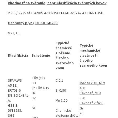
Vhodnosť na zváranie, napr:
Klasifikácia zváraných kovov
:
P 235/S 235 až P 420/S 420EN ISO 14341-A: G 42 4 C1/M21 3Si1
Ochranný plyn (EN ISO 14175):
M21, C1
Typické
Typické
chemické
mechanické
zloženie
Klasifikácia
Schválenie
vlastnosti
čistého
čistého
zvarového
zvarového kovu
kovu
TÜV (CE)
SFA/AWS
C 0,1
DB
Medza klzu, MPa
A5.18:
VdTÜV ABS
460
ER70S-6
Si 0,90
LR
Pevnosť, MPa
EN ISO 14341-
BV
550
A
:
Mn 1,50
Pevnosť v ťahu,
G3Si1
GL
%
DIN 8559
:
Chemické
26
SG2
zloženie drôtu