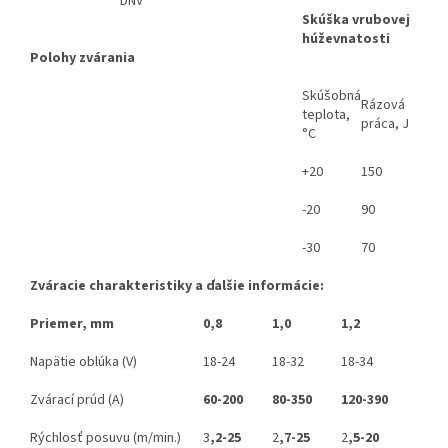
DNV
Skúška vrubovej
húževnatosti
Polohy zvárania
Skúšobná
Rázová
teplota,
práca, J
°C
+20
150
-20
90
-30
70
Zváracie charakteristiky a ďalšie informácie:
Priemer, mm
0,8
1,0
1,2
Napätie oblúka (V)
18-24
18-32
18-34
Zvárací prúd (A)
60-200
80-350
120-390
Rýchlosť posuvu (m/min.)
3
,2-25
2
,7-25
2
,5-20