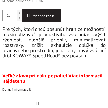
Můžeme doručit do:
11.8.2026
Přidat do košíku
Pre tých, ktorí chcú posunúť hranice možností,
maximalizovať produktivitu zvárania: zvýšiť
rýchlosť, zlepšiť prienik, minimalizovať
rozstreky, znížiť exhalácie oblúka do
pracovného prostredia, je určený nový zvárací
drôt KOWAX® Speed Road® bez povlaku.
Veľké zľavy pri nákupe paliet.
Viac informácií
nájdete tu.
Detailní informace