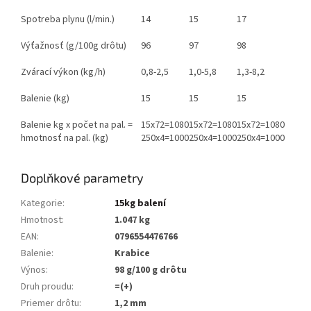
Spotreba plynu (l/min.)
14
15
17
Výťažnosť (g/100g drôtu)
96
97
98
Zvárací výkon (kg/h)
0,8-2,5
1,0-5,8
1,3-8,2
Balenie (kg)
15
15
15
Balenie kg x počet na pal. =
15x72=1080
15x72=1080
15x72=1080
hmotnosť na pal. (kg)
250x4=1000
250x4=1000
250x4=1000
Doplňkové parametry
Kategorie
:
15kg balení
Hmotnost
:
1.047 kg
EAN
:
0796554476766
Balenie
:
Krabice
Výnos
:
98 g/100 g drôtu
Druh proudu
:
=(+)
Priemer drôtu
:
1,2 mm