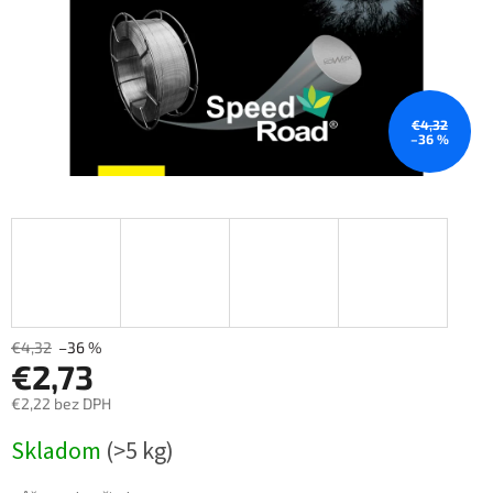
€4,32
–36 %
€4,32
–36 %
€2,73
€2,22 bez DPH
Měrná
Skladom
(>5 kg)
cena: