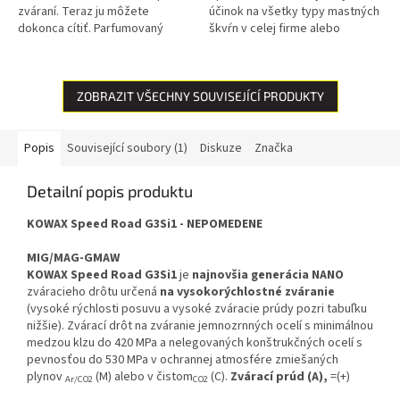
zváraní. Teraz ju môžete
účinok na všetky typy mastných
dokonca cítiť. Parfumovaný
škvŕn v celej firme alebo
zvárací sprej KOWAX® je preto
domácnosti. Inovatívne nano
ideálnym pomocníkom. Tento...
zloženie znižuje priľnavosť
mastných...
ZOBRAZIT VŠECHNY SOUVISEJÍCÍ PRODUKTY
Popis
Související soubory (1)
Diskuze
Značka
Detailní popis produktu
KOWAX Speed Road G3Si1 - NEPOMEDENE
MIG/MAG-GMAW
KOWAX Speed Road
G3Si1
je
najnovšia generácia NANO
zváracieho drôtu určená
na vysokorýchlostné zváranie
(vysoké rýchlosti posuvu a vysoké zváracie prúdy pozri tabuľku
nižšie). Zvárací drôt na zváranie jemnozrnných ocelí s minimálnou
medzou klzu do 420 MPa a nelegovaných konštrukčných ocelí s
pevnosťou do 530 MPa v ochrannej atmosfére zmiešaných
plynov
(M) alebo v čistom
(C).
Zvárací prúd (A),
=(+)
Ar/CO2
CO2