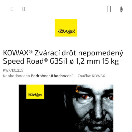
Přejít
NÁKUP
na
obsah
KOŠÍK
KOWAX® Zvárací drôt nepomedený
Speed Road® G3Si1 ø 1,2 mm 15 kg
KWXN31215
Průměrné
Neohodnoceno
Podrobnosti hodnocení
Značka:
KOWAX
hodnocení
produktu
je
0,0
z
5
hvězdiček.