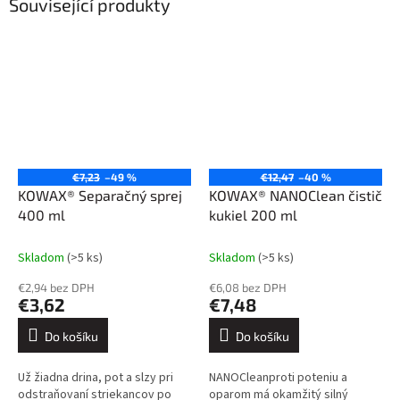
Související produkty
€7,23
–49 %
€12,47
–40 %
KOWAX® Separačný sprej
KOWAX® NANOClean čistič
400 ml
kukiel 200 ml
Skladom
(>5 ks)
Skladom
(>5 ks)
€2,94 bez DPH
€6,08 bez DPH
€3,62
€7,48
Do košíku
Do košíku
Už žiadna drina, pot a slzy pri
NANOCleanproti poteniu a
odstraňovaní striekancov po
oparom má okamžitý silný