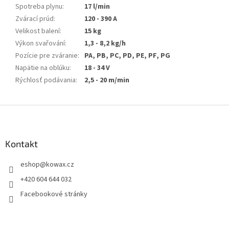
Spotreba plynu
:
17 l/min
Zvárací prúd
:
120 - 390 A
Velikost balení
:
15 kg
Výkon svařování
:
1,3 - 8,2 kg/h
Pozície pre zváranie
:
PA, PB, PC, PD, PE, PF, PG
Napätie na oblúku
:
18 - 34 V
Rýchlosť podávania
:
2,5 - 20 m/min
Z
á
p
a
Kontakt
t
eshop
@
kowax.cz
í
+420 604 644 032
Facebookové stránky