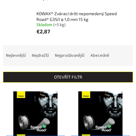
KOWAX® Zvárací drôt nepomedený Speed
Road® G3Si1 ø 1,0 mm 15 kg
Skladom
(>5 kg)
€2,87
Ř
a
Nejlevnější
Nejdražší
Nejprodávanější
Abecedně
z
e
n
OTEVŘÍT FILTR
í
p
V
r
ý
o
p
d
i
u
s
k
p
t
r
ů