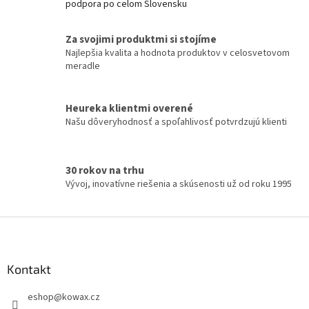
podpora po celom Slovensku
a
c
í
Za svojimi produktmi si stojíme
p
Najlepšia kvalita a hodnota produktov v celosvetovom
r
meradle
v
k
y
Heureka klientmi overené
v
Našu dôveryhodnosť a spoľahlivosť potvrdzujú klienti
ý
p
i
s
30 rokov na trhu
u
Vývoj, inovatívne riešenia a skúsenosti už od roku 1995
Z
á
p
a
Kontakt
t
eshop
@
kowax.cz
í