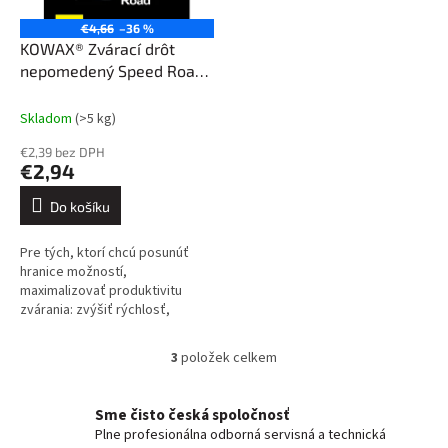
€4,66
–36 %
KOWAX® Zvárací drôt
nepomedený Speed Road®
G3Si1 ø 0,8 mm 15 kg
Skladom
(>5 kg)
€2,39 bez DPH
€2,94
Do košíku
Pre tých, ktorí chcú posunúť
hranice možností,
maximalizovať produktivitu
zvárania: zvýšiť rýchlosť,
zlepšiť prienik, minimalizovať
rozstreky, znížiť exhalácie
3
položek celkem
O
oblúka do...
v
l
Sme čisto česká spoločnosť
á
Plne profesionálna odborná servisná a technická
d