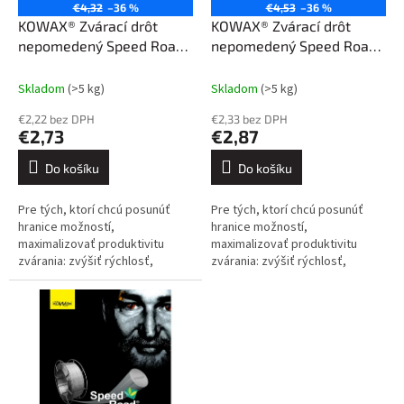
o
€4,32
–36 %
€4,53
–36 %
d
KOWAX® Zvárací drôt
KOWAX® Zvárací drôt
u
nepomedený Speed Road®
nepomedený Speed Road®
k
G3Si1 ø 1,2 mm 15 kg
G3Si1 ø 1,0 mm 15 kg
t
Skladom
(>5 kg)
Skladom
(>5 kg)
ů
€2,22 bez DPH
€2,33 bez DPH
€2,73
€2,87
Do košíku
Do košíku
Pre tých, ktorí chcú posunúť
Pre tých, ktorí chcú posunúť
hranice možností,
hranice možností,
maximalizovať produktivitu
maximalizovať produktivitu
zvárania: zvýšiť rýchlosť,
zvárania: zvýšiť rýchlosť,
zlepšiť prienik, minimalizovať
zlepšiť prienik, minimalizovať
rozstreky, znížiť exhalácie
rozstreky, znížiť exhalácie
oblúka do...
oblúka do...