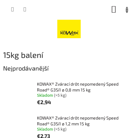
Přejít
NÁKUP
na
obsah
KOŠÍK
15kg balení
Nejprodávanější
KOWAX® Zvárací drôt nepomedený Speed
Road® G3Si1 ø 0,8 mm 15 kg
Skladom
(>5 kg)
€2,94
KOWAX® Zvárací drôt nepomedený Speed
Road® G3Si1 ø 1,2 mm 15 kg
Skladom
(>5 kg)
€2,73