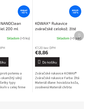
€12,47
€17,71
–40 %
–49 %
NANOClean
KOWAX® Rukavice
kiel 200 ml
zváračské celokož. žlté
Další
KOWAX veľkosť 10
produkt
Skladom
(>5 ks)
Skladom
(>5 pár)
Průměrné
hodnocení
 DPH
€7,20 bez DPH
produktu
€8,86
je
4,0
z
šíku
Do košíku
5
hvězdiček.
roti poteniu a
Zváračské rukavice KOWAX®
okamžitý silný
Zváračské rukavice Farba: žltá
všetky typy
Materiál dlane: hovädzia koža,
kvŕn v celej firme
zosilnená Materiál chrbta:
cnosti. Inovatívne
hovädzia štiepaná koža Norma:
nie znižuje
EN 388 3144X, EN...
mastných...