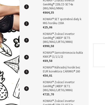
n
KOWAX® Zvárací invertor
GeniMig® 220LCD SET4a
e
(MIG/MAG/MMA)
l
€664,35
KOWAX® SET spotrebné diely k
MIG horáku 150A
€25,06
KOWAX® Zvárací invertor
GeniMig® 240DP SET5
(MIG/MAG/LiftTIG/MMA)
€990,58
KOWAX® Samostmievacia kukla
KWX3® (1/1/1/2)
€69,58
KOWAX® Náhradný horák bez
EUR konektora CARIMIG® 160
€50,01
KOWAX® Zvárací invertor
GeniMig® 240DP SET1
(MIG/MAG/LiftTIG/MMA)
€723,70
KOWAX® Zvárací invertor