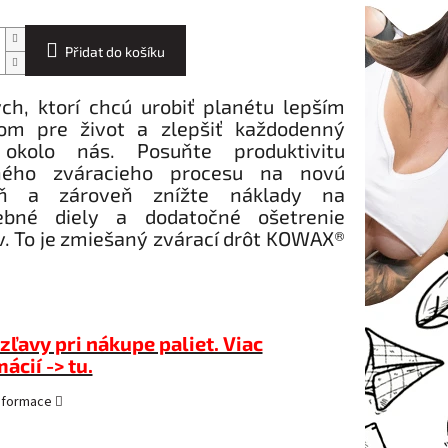
Přidat do košíku
ých, ktorí chcú urobiť planétu lepším
om pre život a zlepšiť každodenný
okolo nás. Posuňte produktivitu
ného zváracieho procesu na novú
eň a zároveň znížte náklady na
ebné diely a dodatočné ošetrenie
v. To je zmiešaný zvárací drôt KOWAX®
zľavy pri nákupe paliet. Viac
ácií -> tu.
informace