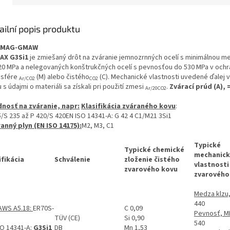
ailní popis produktu
/MAG-GMAW
AX G3Si1
je zmiešaný drôt na zváranie jemnozrnných ocelí s minimálnou m
20 MPa a nelegovaných konštrukčných ocelí s pevnosťou do 530 MPa v ochr
sfére
(M) alebo čistého
(C). Mechanické vlastnosti uvedené ďalej 
Ar/CO2
CO2
 s údajmi o materiáli sa získali pri použití zmesi
.
Zvárací prúd (A), 
Ar/20CO2
nosť na zváranie, napr:
Klasifikácia zváraného kovu
:
5/S 235 až P 420/S 420EN ISO 14341-A: G 42 4 C1/M21 3Si1
anný plyn (EN ISO 14175):
M2, M3, C1
Typické
Typické chemické
mechanic
ifikácia
Schválenie
zloženie čistého
vlastnosti
zvarového kovu
zvarového
Medza klzu
440
AWS A5.18:
ER70S-
C 0,09
Pevnosť, M
TÜV (CE)
Si 0,90
540
SO 14341-A
:
G3Si1
DB
Mn 1,53