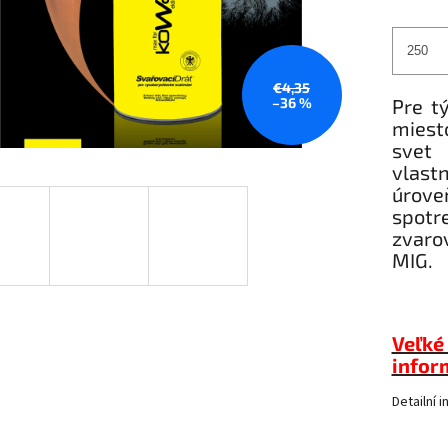
€4,35
–36 %
Pre t
miest
svet 
vlast
úrov
spotr
zvaro
MIG.
Veľké 
inform
Detailní 