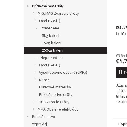
Prídavné materiály
MIG/MAG Zváracie drôty
Oceľ (G3Si1)
KOWA
Pomedene
kotúč
5kg balení
ZC40
15kg balení
250kg balení
€3,84
Nepomedene
€4,
Oceľ (G4Si1)
Vysokopevné oceli (690MPa)
D
Nerez
Úžasne
Hliníkové materiály
iná ko
Príslušenstvo drôty
trhlín
kerami
TIG Zváracie drôty
nemeck
MMA Obalené elektródy
neuver
Príslušenstvo
kotúč..
Popi
Výpredaj