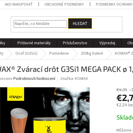
AKO NAKUPOVAŤ
OBCHODNÉ PODMIENKY
PODMIENKY OCHRANY
HLEDAT
áky
Prídavné materiály
Príslušenstvo
Výpredaj
Ob
ty
Oceľ (G3Si1)
Pomedene
250kg balení
KOWAX® Zv
AX® Zvárací drôt G3Si1 MEGA PACK ø 
né
noceno
Podrobnosti hodnocení
Značka:
KOWAX
ní
u
€4,35
–
€2,
€2,24 b
Měrná
Skla
ek.
cena:
Můžeme d