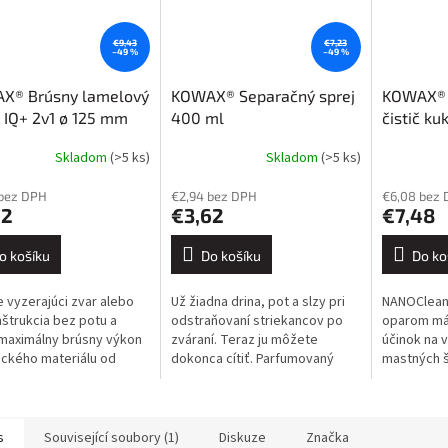
€9,43
€7,23
–49 %
–49 %
X® Brúsny lamelový
KOWAX® Separačný sprej
KOWAX® 
 IQ+ 2v1 ø 125 mm
400 ml
čistič ku
-keramika
Skladom
(>5 ks)
Skladom
(>5 ks)
 bez DPH
€2,94 bez DPH
€6,08 bez
72
€3,62
€7,48
o košíku
Do košíku
Do ko
 vyzerajúci zvar alebo
Už žiadna drina, pot a slzy pri
NANOCleanp
nštrukcia bez potu a
odstraňovaní striekancov po
oparom má 
, maximálny brúsny výkon
zváraní. Teraz ju môžete
účinok na 
ckého materiálu od
dokonca cítiť. Parfumovaný
mastných š
ej spoločnosti VSM a
zvárací sprej KOWAX® je preto
alebo domá
iteľná odolnosť, to je
ideálnym pomocníkom. Tento...
nano zlože
.
priľnavosť 
s
Související soubory (1)
Diskuze
Značka