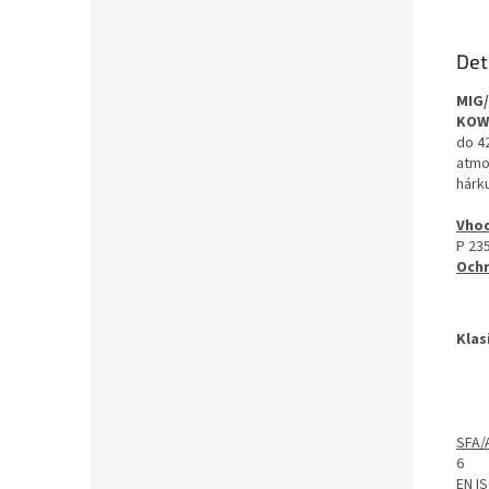
Det
MIG
KOW
do 4
atmo
hárku
Vhod
P 23
Ochr
Klas
SFA/
6
EN I