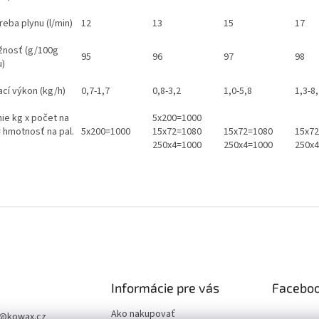
eba plynu (l/min)
12
13
15
17
žnosť (g/100g
95
96
97
98
u)
ací výkon (kg/h)
0,7-1,7
0,8-3,2
1,0-5,8
1,3-8
nie kg x počet na
5x200=1000
= hmotnosť na pal.
5x200=1000
15x72=1080
15x72=1080
15x7
250x4=1000
250x4=1000
250x
Informácie pre vás
Facebo
Ako nakupovať
@
kowax.cz