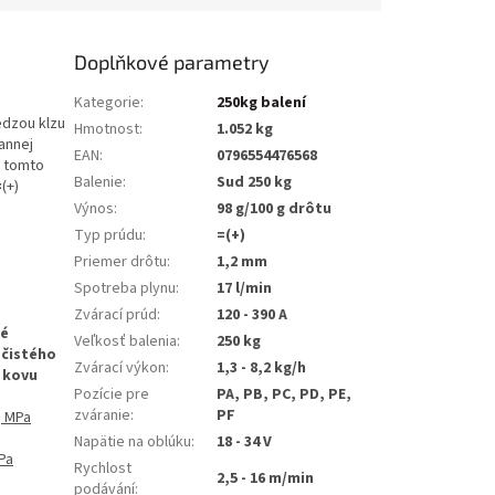
Doplňkové parametry
Kategorie
:
250kg balení
edzou klzu
Hmotnost
:
1.052 kg
annej
EAN
:
0796554476568
v tomto
Balenie
:
Sud 250 kg
=
(+)
Výnos
:
98 g/100 g drôtu
Typ prúdu
:
=(+)
Priemer drôtu
:
1,2 mm
Spotreba plynu
:
17 l/min
Zvárací prúd
:
120 - 390 A
ké
Veľkosť balenia
:
250 kg
 čistého
Zvárací výkon
:
1,3 - 8,2 kg/h
 kovu
Pozície pre
PA, PB, PC, PD, PE,
zváranie
:
PF
, MPa
Napätie na oblúku
:
18 - 34 V
Pa
Rychlost
2,5 - 16 m/min
podávání
: