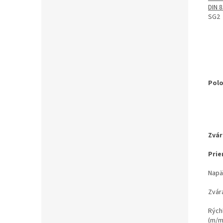
DIN 
SG2
Polo
Zvár
Pri
Napät
Zvára
Rých
(m/m