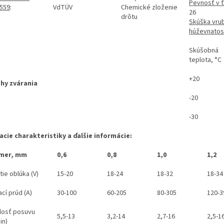
Pevnosť v 
8559
:
VdTÜV
Chemické zloženie
26
drôtu
Skúška vru
húževnatos
Skúšobná
teplota, °C
+20
hy zvárania
-20
-30
acie charakteristiky a ďalšie informácie:
emer, mm
0,6
0,8
1,0
1,2
ie oblúka (V)
15-20
18-24
18-32
18-34
cí prúd (A)
30-100
60-205
80-305
120-3
losť posuvu
5,5-13
3,2-14
2,7-16
2,5-1
in)