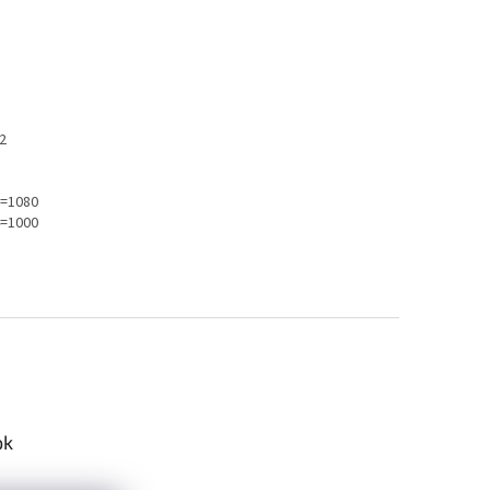
,2
2=1080
4=1000
ok