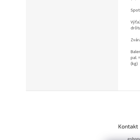
Spotr
Výťa
drôt
Zvár
Bale
pal. 
(kg)
Z
á
p
a
t
Kontakt
í
eshop