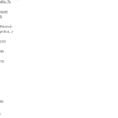
ťahu, %
bovej
ti
Rázová
práca, J
150
90
70
90
6