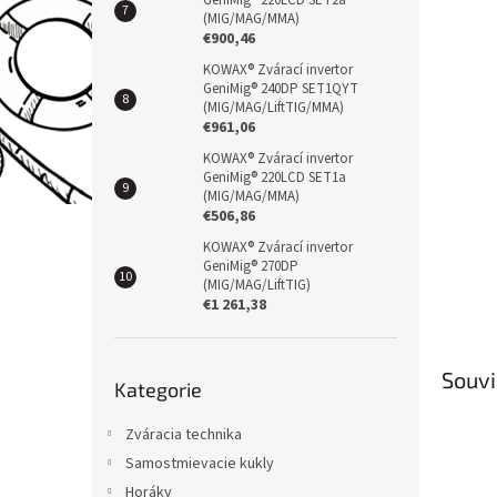
GeniMig® 220LCD SET2a
(MIG/MAG/MMA)
€900,46
KOWAX® Zvárací invertor
GeniMig® 240DP SET1QYT
(MIG/MAG/LiftTIG/MMA)
€961,06
KOWAX® Zvárací invertor
GeniMig® 220LCD SET1a
(MIG/MAG/MMA)
€506,86
KOWAX® Zvárací invertor
GeniMig® 270DP
(MIG/MAG/LiftTIG)
€1 261,38
Přeskočit
Souvi
Kategorie
kategorie
Zváracia technika
Samostmievacie kukly
Horáky