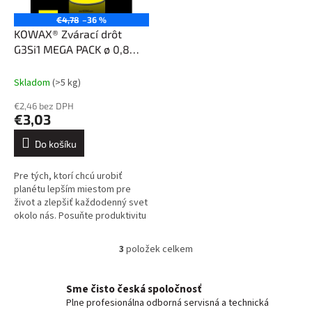
€4,78
–36 %
KOWAX® Zvárací drôt
G3Si1 MEGA PACK ø 0,8
mm 250 kg
Skladom
(>5 kg)
€2,46 bez DPH
€3,03
Do košíku
Pre tých, ktorí chcú urobiť
planétu lepším miestom pre
život a zlepšiť každodenný svet
okolo nás. Posuňte produktivitu
vlastného zváracieho procesu
na novú úroveň a zároveň...
3
položek celkem
O
v
l
Sme čisto česká spoločnosť
á
Plne profesionálna odborná servisná a technická
d