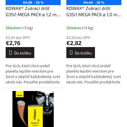
o
€4,35
–36 %
€4,45
–36 %
d
KOWAX® Zvárací drôt
KOWAX® Zvárací drôt
u
G3Si1 MEGA PACK ø 1,2 mm
G3Si1 MEGA PACK ø 1,0 mm
k
250 kg
250 kg
t
Skladom
(>5 kg)
Skladom
(>5 kg)
ů
€2,24 bez DPH
€2,29 bez DPH
€2,76
€2,82
Do košíku
Do košíku
Pre tých, ktorí chcú urobiť
Pre tých, ktorí chcú urobiť
planétu lepším miestom pre
planétu lepším miestom pre
život a zlepšiť každodenný svet
život a zlepšiť každodenný svet
okolo nás. Posuňte produktivitu
okolo nás. Posuňte produktivitu
vlastného zváracieho procesu
vlastného zváracieho procesu
na novú úroveň a zároveň...
na novú úroveň a zároveň...