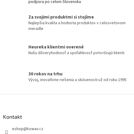
podpora po celom Slovensku
a
c
í
Za svojimi produktmi si stojíme
p
Najlepšia kvalita a hodnota produktov v celosvetovom
r
meradle
v
k
y
Heureka klientmi overené
v
Našu dôveryhodnosť a spoľahlivosť potvrdzujú klienti
ý
p
i
s
30 rokov na trhu
u
Vývoj, inovatívne riešenia a skúsenosti už od roku 1995
Z
á
p
a
Kontakt
t
eshop
@
kowax.cz
í