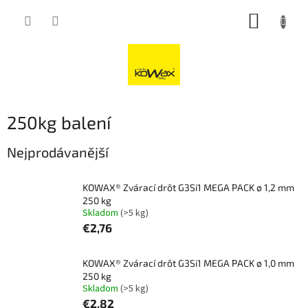
Přejít
NÁKUP
na
obsah
KOŠÍK
250kg balení
Nejprodávanější
KOWAX® Zvárací drôt G3Si1 MEGA PACK ø 1,2 mm
250 kg
Skladom
(>5 kg)
€2,76
KOWAX® Zvárací drôt G3Si1 MEGA PACK ø 1,0 mm
250 kg
Skladom
(>5 kg)
€2,82