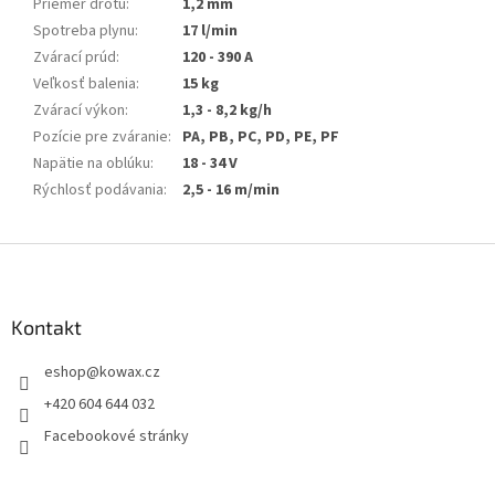
Priemer drôtu
:
1,2 mm
Spotreba plynu
:
17 l/min
Zvárací prúd
:
120 - 390 A
Veľkosť balenia
:
15 kg
Zvárací výkon
:
1,3 - 8,2 kg/h
Pozície pre zváranie
:
PA, PB, PC, PD, PE, PF
Napätie na oblúku
:
18 - 34 V
Rýchlosť podávania
:
2,5 - 16 m/min
Z
á
p
a
Kontakt
t
eshop
@
kowax.cz
í
+420 604 644 032
Facebookové stránky