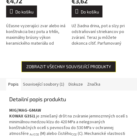
€4,72
€3,62
Do košíku
Do košíku
Úžasne vyzerajúci zvar alebo iná
Už žiadna drina, pot a slzy pri
konštrukcia bez potu a trhlín,
odstraňovaní striekancov po
maximálny brúsny výkon
zváraní. Teraz ju môžete
keramického materiálu od
dokonca cítiť. Parfumovaný
nemeckej spoločnosti VSM a
zvárací sprej KOWAX® je preto
neuveriteľná odolnosť, to je
ideálnym pomocníkom. Tento...
kotúč...
ZOBRAZIT VŠECHNY SOUVISEJÍCÍ PRODUKTY
Popis
Související soubory (1)
Diskuze
Značka
Detailní popis produktu
MIG/MAG-GMAW
KOWAX G3Si1
je zmiešaný drôt na zváranie jemnozrnných ocelí s
minimálnou medzou klzu do 420 MPa a nelegovaných
konštrukčných ocelí s pevnosťou do 530 MPa v ochrannej
atmosfére
(M) alebo čistého
(C). Mechanické vlastnosti
Ar/CO2
CO2