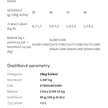
(l/min)
Výťažnosť
95
96
97
98
(g/100g drôtu)
Zvárací výkon
0,7-1,7
0,8-3,2
1,0-5,8
1,3-8,2
(kg/h)
Balenie kg x
5x200=1000
počet na pal. =
5x200=1000
15x72=1080
15x72=1080
15x72=1080
hmotnosť na pal.
250x4=1000
250x4=1000
250x4=1000
(kg)
Doplňkové parametry
Kategorie
:
15kg balení
Hmotnost
:
1.047 kg
EAN
:
0796554476490
Balenie
:
Cívka K300 15 kg
Výtěžnost
:
98 g/100 g drátu
Typ prúdu
:
=(+)