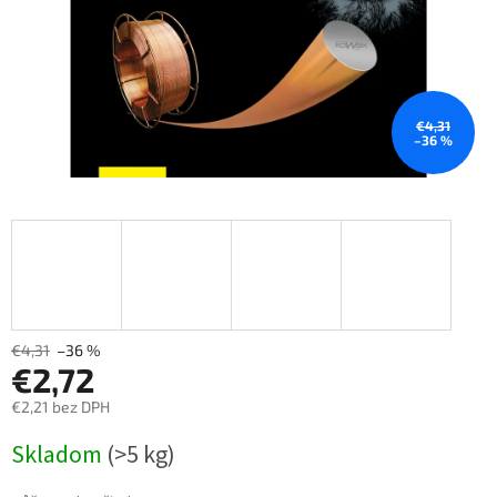
€4,31
–36 %
€4,31
–36 %
€2,72
€2,21 bez DPH
Měrná
Skladom
(>5 kg)
cena: