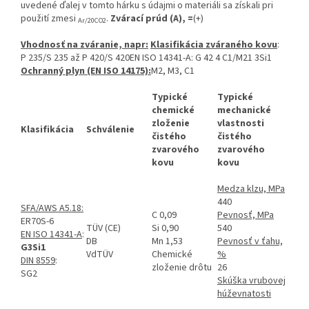
uvedené ďalej v tomto hárku s údajmi o materiáli sa získali pri
použití zmesi
.
Zvárací prúd (A), =
(+)
Ar/20CO2
Vhodnosť na zváranie, napr:
Klasifikácia zváraného kovu
:
P 235/S 235 až P 420/S 420EN ISO 14341-A: G 42 4 C1/M21 3Si1
Ochranný plyn (EN ISO 14175):
M2, M3, C1
Typické
Typické
chemické
mechanické
zloženie
vlastnosti
Klasifikácia
Schválenie
čistého
čistého
zvarového
zvarového
kovu
kovu
Medza klzu, MPa
440
SFA/AWS A5.18:
C 0,09
Pevnosť, MPa
ER70S-6
TÜV (CE)
Si 0,90
540
EN ISO 14341-A
:
DB
Mn 1,53
Pevnosť v ťahu,
G3Si1
VdTÜV
Chemické
%
DIN 8559
:
zloženie drôtu
26
SG2
Skúška vrubovej
húževnatosti