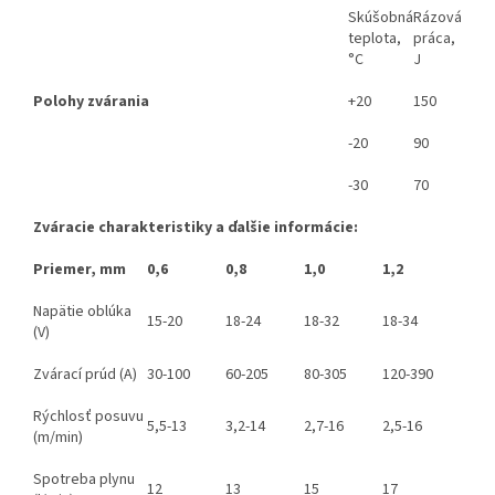
Skúšobná
Rázová
teplota,
práca,
°C
J
Polohy zvárania
+20
150
-20
90
-30
70
Zváracie charakteristiky a ďalšie informácie:
Priemer, mm
0,6
0,8
1,0
1,2
Napätie oblúka
15-20
18-24
18-32
18-34
(V)
Zvárací prúd (A)
30-100
60-205
80-305
120-390
Rýchlosť posuvu
5,5-13
3,2-14
2,7-16
2,5-16
(m/min)
Spotreba plynu
12
13
15
17