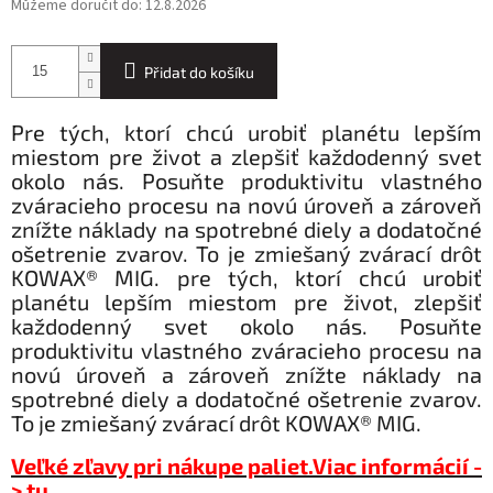
Můžeme doručit do:
12.8.2026
Přidat do košíku
Pre tých, ktorí chcú urobiť planétu lepším
miestom pre život a zlepšiť každodenný svet
okolo nás. Posuňte produktivitu vlastného
zváracieho procesu na novú úroveň a zároveň
znížte náklady na spotrebné diely a dodatočné
ošetrenie zvarov. To je zmiešaný zvárací drôt
KOWAX® MIG. pre tých, ktorí chcú urobiť
planétu lepším miestom pre život, zlepšiť
každodenný svet okolo nás. Posuňte
produktivitu vlastného zváracieho procesu na
novú úroveň a zároveň znížte náklady na
spotrebné diely a dodatočné ošetrenie zvarov.
To je zmiešaný zvárací drôt KOWAX® MIG.
Veľké zľavy pri nákupe paliet.
Viac informácií -
> tu
.