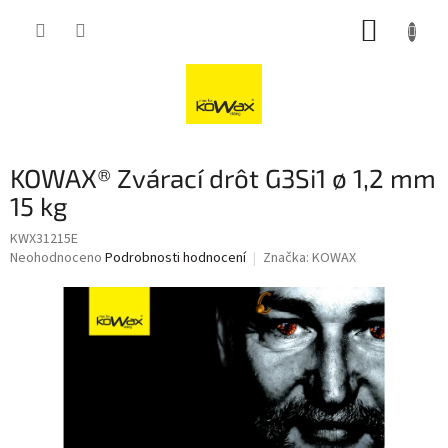
Přejít
NÁKUP
na
obsah
KOŠÍK
KOWAX® Zvárací drôt G3Si1 ø 1,2 mm
15 kg
KWX31215E
Průměrné
Neohodnoceno
Podrobnosti hodnocení
Značka:
KOWAX
hodnocení
produktu
je
0,0
z
5
hvězdiček.