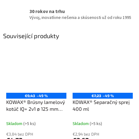
30 rokov na trhu
Vývoj, inovatívne riešenia a skúsenosti už od roku 1995
Související produkty
€9,43
–49 %
€7,23
–49 %
KOWAX® Brúsny lamelový
KOWAX® Separačný sprej
kotúč IQ+ 2v1 ø 125 mm
400 ml
ZC40-keramika
Skladom
(>5 ks)
Skladom
(>5 ks)
€3,84 bez DPH
€2,94 bez DPH