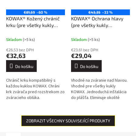
€81,59
–60 %
€43,35
–33 %
KOWAX® Kožený chránič
KOWAX® Ochrana hlavy
krku (pre všetky kukly
(pre všetky kukly
KOWAX®)
KOWAX®)
Skladom
(>5 ks)
Skladom
(>5 ks)
€26,53 bez DPH
€23,61 bez DPH
€32,63
€29,04
Do košíku
Do košíku
Chránič krku kompatibilný s
Vhodné na zváranie nad hlavou.
každou kuklou KOWAX. Chráni
Vhodné pre všetky kukly
krk zvárača pred rozstrekom zo
KOWAX. Jednoduchá inštalácia
zváracieho oblúka.
do plášťa. Eliminuje okolité
Vysokokvalitný chránič krku
svetlo.
vhodný na použitie so všetkými
kuklami z...
ZOBRAZIT VŠECHNY SOUVISEJÍCÍ PRODUKTY