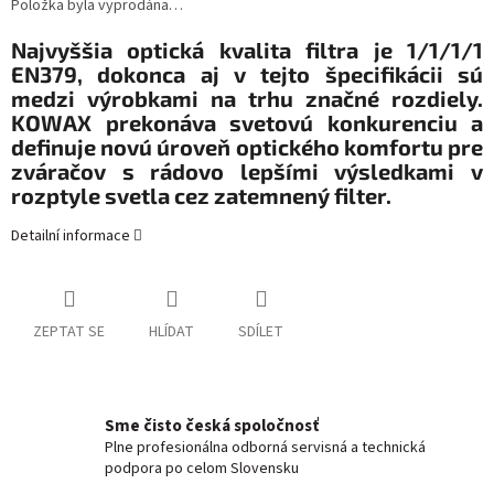
Položka byla vyprodána…
Najvyššia optická kvalita filtra je 1/1/1/1
EN379, dokonca aj v tejto špecifikácii sú
medzi výrobkami na trhu značné rozdiely.
KOWAX prekonáva svetovú konkurenciu a
definuje novú úroveň optického komfortu pre
zváračov s rádovo lepšími výsledkami v
rozptyle svetla cez zatemnený filter.
Detailní informace
ZEPTAT SE
HLÍDAT
SDÍLET
Sme čisto česká spoločnosť
Plne profesionálna odborná servisná a technická
podpora po celom Slovensku