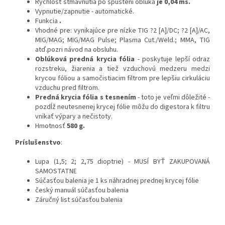
Rýchlosť stmavnutia po spustení oblúka
je 0,04 ms.
Vypnutie/zapnutie - automatické.
Funkcia
.
Vhodné pre: vynikajúce pre nízke TIG ?2 [A]/DC; ?2 [A]/AC,
MIG/MAG; MIG/MAG Pulse; Plasma Cut./Weld.; MMA, TIG
atď.pozri návod na obsluhu.
Oblúková predná krycia fólia
- poskytuje lepší odraz
rozstreku, žiarenia a tiež vzduchovú medzeru medzi
krycou fóliou a samočistiacim filtrom pre lepšiu cirkuláciu
vzduchu pred filtrom.
Predná krycia fólia s tesnením
- toto je veľmi dôležité -
pozdĺž neutesnenej krycej fólie môžu do digestora k filtru
vnikať výpary a nečistoty.
Hmotnosť
580 g.
Príslušenstvo
:
Lupa (1,5; 2; 2,75 dioptrie) - MUSÍ BYŤ ZAKUPOVANÁ
SAMOSTATNE
Súčasťou balenia je 1 ks náhradnej prednej krycej fólie
český manuál súčasťou balenia
Záručný list súčasťou balenia