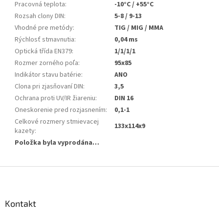
Pracovná teplota
:
-10°C / +55°C
Rozsah clony DIN
:
5-8 / 9-13
Vhodné pre metódy
:
TIG / MIG / MMA
Rýchlosť stmavnutia
:
0,04 ms
Optická třída EN379
:
1/1/1/1
Rozmer zorného poľa
:
95x85
Indikátor stavu batérie
:
ANO
Clona pri zjasňovaní DIN
:
3,5
Ochrana proti UV/IR žiareniu
:
DIN 16
Oneskorenie pred rozjasnením
:
0,1-1
Celkové rozmery stmievacej
133x114x9
kazety
:
Položka byla vyprodána…
Z
á
p
a
Kontakt
t