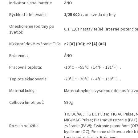
Indikátor slabej batérie
ÁNO
Rýchlosť stmievania:
1/25 000 s.
od svetla do tmy
Oneskorenie (od tmy po
0,1~1,0s nastaviteľné
interne
potencio
svetlo):
Nízkoprúdové zváranie TIG:
≥2
[A]
(DC); ≥2 [A] (AC)
Brúsenie：
ÁNO
Pracovná teplota:
-10°C ~ +55°C（14°F ~ 131°F）.
Teplota skladovania:
-20°C ~ +70°C（- 4°F ~ 158°F）.
Materiál kukly:
Materiál: nylon s vysokou odolnosťou v
Celková hmotnosť:
580g
TIG DC/AC, TIG DC Pulse; TIG AC Pulse,
MIG/MAG Pulse; Plazmové rezanie (PAC)
Rozsah použitia:
zváranie (PAW); Zváranie plameňom (OF
kyslíkom (OC), Rezanie uhlíkovou elektr
Laserové zváranie, Brúsenie