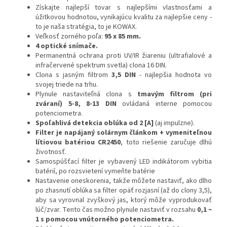
Získajte najlepší tovar s najlepšími vlastnosťami a
úžitkovou hodnotou, vynikajúcu kvalitu za najlepšie ceny -
to je naša stratégia, to je KOWAX.
Veľkosť zorného poľa:
95 x 85 mm.
4 optické snímače.
Permanentná ochrana proti UV/IR žiareniu (ultrafialové a
infračervené spektrum svetla) clona 16 DIN.
Clona s jasným filtrom
3,5 DIN
- najlepšia hodnota vo
svojej triede na trhu.
Plynule nastaviteľná clona s
tmavým filtrom (pri
zváraní) 5-8, 8-13 DIN
ovládaná interne pomocou
potenciometra.
Spoľahlivá detekcia oblúka od 2 [A]
(aj impulzne).
Filter je napájaný solárnym článkom + vymeniteľnou
lítiovou batériou CR2450
, toto riešenie zaručuje dlhú
životnosť.
Samospúšťací filter je vybavený LED indikátorom vybitia
batérií, po rozsvietení vymeňte batérie
Nastavenie oneskorenia, takže môžete nastaviť, ako dlho
po zhasnutí oblúka sa filter opäť rozjasní (až do clony 3,5),
aby sa vyrovnal zvyškový jas, ktorý môže vyprodukovať
lúč/zvar. Tento čas možno plynule nastaviť v rozsahu
0,1 ~
1 s pomocou vnútorného potenciometra.