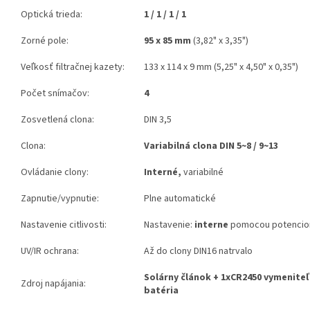
Optická trieda:
1 / 1 / 1 / 1
Zorné pole:
95 x 85 mm
(3,82" x 3,35")
Veľkosť filtračnej kazety:
133 x 114 x 9 mm (5,25" x 4,50" x 0,35")
Počet snímačov:
4
Zosvetlená clona:
DIN 3,5
Clona:
Variabilná clona DIN 5~8 / 9~13
Ovládanie clony:
Interné,
variabilné
Zapnutie/vypnutie:
Plne automatické
Nastavenie citlivosti:
Nastavenie:
interne
pomocou potencio
UV/IR ochrana:
Až do clony DIN16 natrvalo
Solárny článok + 1xCR2450 vymeniteľ
Zdroj napájania:
batéria