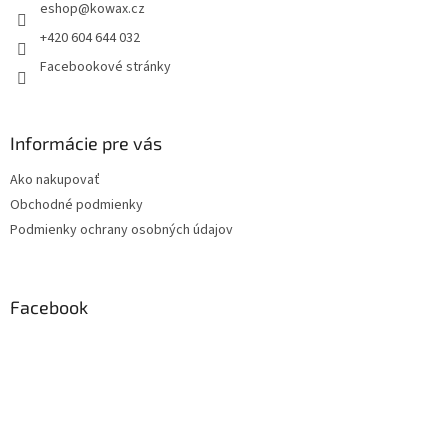
eshop
@
kowax.cz
í
+420 604 644 032
Facebookové stránky
Informácie pre vás
Ako nakupovať
Obchodné podmienky
Podmienky ochrany osobných údajov
Facebook