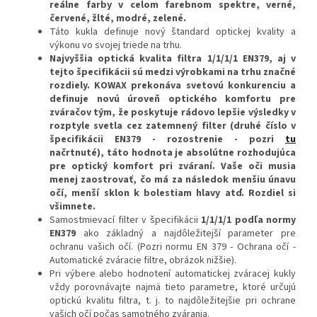
reálne farby v celom farebnom spektre, verné,
červené, žlté, modré, zelené.
Táto kukla definuje nový štandard optickej kvality a
výkonu vo svojej triede na trhu.
Najvyššia optická kvalita filtra 1/1/1/1 EN379, aj v
tejto špecifikácii sú medzi výrobkami na trhu značné
rozdiely. KOWAX prekonáva svetovú konkurenciu a
definuje novú úroveň optického komfortu pre
zváračov tým, že poskytuje rádovo lepšie výsledky v
rozptyle svetla cez zatemnený filter (druhé číslo v
špecifikácii EN379 - rozostrenie - pozri
tu
načrtnuté), táto hodnota je absolútne rozhodujúca
pre optický komfort pri zváraní. Vaše oči musia
menej zaostrovať, čo má za následok menšiu únavu
očí, menší sklon k bolestiam hlavy atď. Rozdiel si
všimnete.
Samostmievací filter v špecifikácii
1/1/1/1 podľa normy
EN379
ako základný a najdôležitejší parameter pre
ochranu vašich očí. (Pozri normu EN 379 - Ochrana očí -
Automatické zváracie filtre, obrázok nižšie).
Pri výbere alebo hodnotení automatickej zváracej kukly
vždy porovnávajte najmä tieto parametre, ktoré určujú
optickú kvalitu filtra, t. j. to najdôležitejšie pri ochrane
vašich očí počas samotného zvárania.