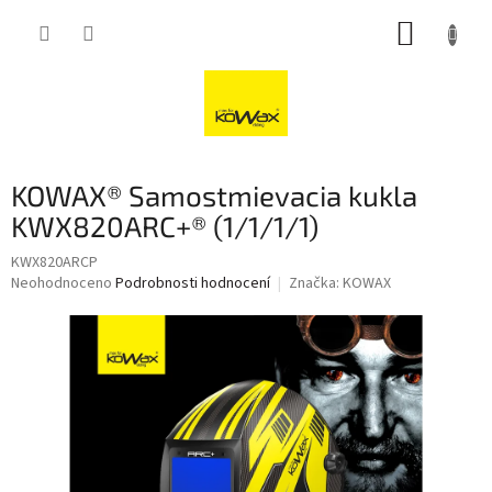
Přejít
NÁKUP
na
obsah
KOŠÍK
KOWAX® Samostmievacia kukla
KWX820ARC+® (1/1/1/1)
KWX820ARCP
Průměrné
Neohodnoceno
Podrobnosti hodnocení
Značka:
KOWAX
hodnocení
produktu
je
0,0
z
5
hvězdiček.