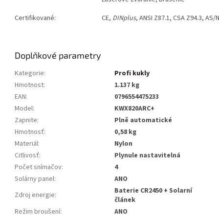
Certifikované:
CE,
DINplus
, ANSI Z87.1, CSA Z94.3, AS/
Doplňkové parametry
Kategorie
:
Profi kukly
Hmotnost
:
1.137 kg
EAN
:
0796554475233
Model
:
KWX820ARC+
Zapnite
:
Plně automatické
Hmotnosť
:
0,58 kg
Materiál
:
Nylon
Citlivosť
:
Plynule nastavitelná
Počet snímačov
:
4
Solárny panel
:
ANO
Baterie CR2450 + Solarní
Zdroj energie
:
článek
Režim broušení
:
ANO