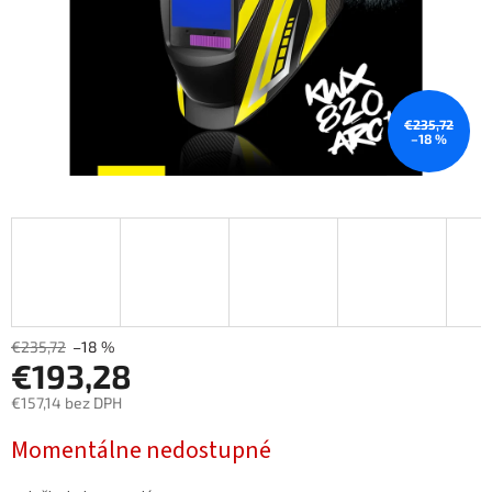
€235,72
–18 %
€235,72
–18 %
€193,28
€157,14 bez DPH
Měrná
Momentálne nedostupné
cena: