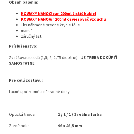
Obsah balenia:
KOWAX® NANOClean 200ml čistič kukiel
KOWAX® NANOAir 200ml osviežovač vzduchu
1ks náhradné predné krycie fólie
manuál
záručný list.
Príslušenstvo:
Zväčšovacie sklá (1,5; 2; 2,75 dioptrie) –
JE TREBA DOKÚPIŤ
SAMOSTATNE
Pre celú zostavu:
Lacné spotrebné a náhradné diely.
Optická trieda:
1 / 1 / 1 / 2 reálna farba
Zorné pole:
96 x 46,5 mm