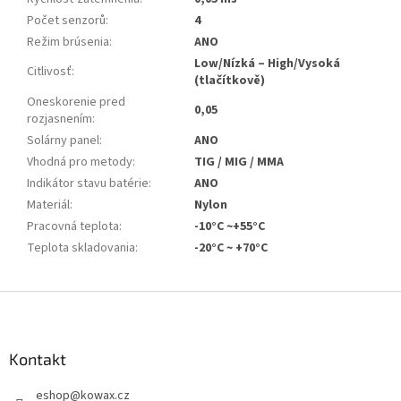
Počet senzorů
:
4
Režim brúsenia
:
ANO
Low/Nízká – High/Vysoká
Citlivosť
:
(tlačítkově)
Oneskorenie pred
0,05
rozjasnením
:
Solárny panel
:
ANO
Vhodná pro metody
:
TIG / MIG / MMA
Indikátor stavu batérie
:
ANO
Materiál
:
Nylon
Pracovná teplota
:
-10°C ~+55°C
Teplota skladovania
:
-20°C ~ +70°C
Z
á
p
a
Kontakt
t
eshop
@
kowax.cz
í