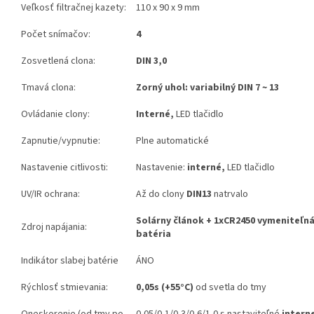
Veľkosť filtračnej kazety:
110 x 90 x 9 mm
Počet snímačov:
4
Zosvetlená clona:
DIN 3,0
Tmavá clona:
Zorný uhol: variabilný DIN 7 ~ 13
Ovládanie clony:
Interné,
LED tlačidlo
Zapnutie/vypnutie:
Plne automatické
Nastavenie citlivosti:
Nastavenie:
interné,
LED tlačidlo
UV/IR ochrana:
Až do clony
DIN13
natrvalo
Solárny článok + 1xCR2450 vymeniteľná
Zdroj napájania:
batéria
Indikátor slabej batérie
ÁNO
Rýchlosť stmievania:
0,05s (+55°C)
od svetla do tmy
Oneskorenie (od tmy po
0,05/0,1/0,3/0,6/1,0 s nastaviteľné
intern