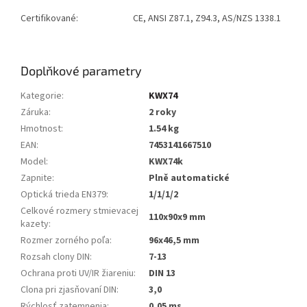
Certifikované:
CE, ANSI Z87.1, Z94.3, AS/NZS 1338.1
Doplňkové parametry
Kategorie
:
KWX74
Záruka
:
2 roky
Hmotnost
:
1.54 kg
EAN
:
7453141667510
Model
:
KWX74k
Zapnite
:
Plně automatické
Optická trieda EN379
:
1/1/1/2
Celkové rozmery stmievacej
110x90x9 mm
kazety
:
Rozmer zorného poľa
:
96x46,5 mm
Rozsah clony DIN
:
7-13
Ochrana proti UV/IR žiareniu
:
DIN 13
Clona pri zjasňovaní DIN
:
3,0
Rýchlosť zatemnenia
:
0,05 ms