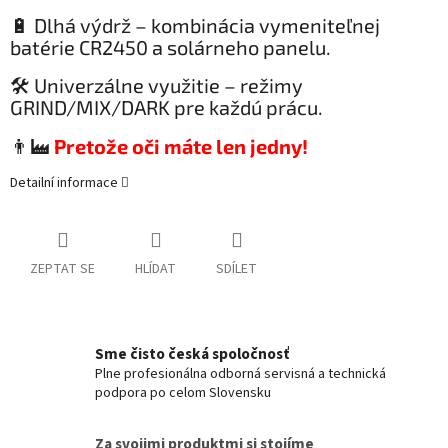
🔋 Dlhá výdrž – kombinácia vymeniteľnej
batérie CR2450 a solárneho panelu.
🛠️ Univerzálne využitie – režimy
GRIND/MIX/DARK pre každú prácu.
👨‍🏭
Pretože oči máte len jedny!
Detailní informace
ZEPTAT SE
HLÍDAT
SDÍLET
Sme čisto česká spoločnosť
Plne profesionálna odborná servisná a technická
podpora po celom Slovensku
Za svojimi produktmi si stojíme