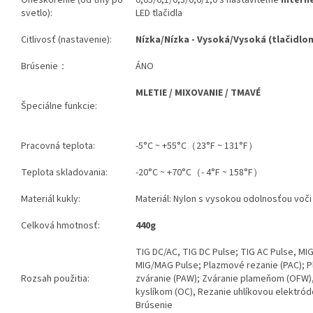
svetlo):
LED tlačidla
Citlivosť (nastavenie):
Nízka/Nízka - Vysoká/Vysoká (tlačidlo
Brúsenie：
ÁNO
MLETIE / MIXOVANIE / TMAVÉ
Špeciálne funkcie:
Pracovná teplota:
-5°C ~ +55°C（23°F ~ 131°F）
Teplota skladovania:
-20°C ~ +70°C（- 4°F ~ 158°F）
Materiál kukly:
Materiál: Nylon s vysokou odolnosťou voč
Celková hmotnosť:
440g
TIG DC/AC, TIG DC Pulse; TIG AC Pulse, M
MIG/MAG Pulse; Plazmové rezanie (PAC); 
Rozsah použitia:
zváranie (PAW); Zváranie plameňom (OFW)
kyslíkom (OC), Rezanie uhlíkovou elektród
Brúsenie