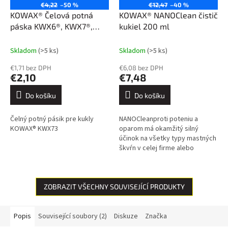
€4,22
–50 %
€12,47
–40 %
KOWAX® Čelová potná
KOWAX® NANOClean čistič
páska KWX6®, KWX7®,
kukiel 200 ml
KWX73/74®, KWX8®
Skladom
(>5 ks)
Skladom
(>5 ks)
€1,71 bez DPH
€6,08 bez DPH
€2,10
€7,48
Do košíku
Do košíku
Čelný potný pásik pre kukly
NANOCleanproti poteniu a
KOWAX® KWX73
oparom má okamžitý silný
účinok na všetky typy mastných
škvŕn v celej firme alebo
domácnosti. Inovatívne nano
zloženie znižuje priľnavosť
mastných...
ZOBRAZIT VŠECHNY SOUVISEJÍCÍ PRODUKTY
Popis
Související soubory (2)
Diskuze
Značka