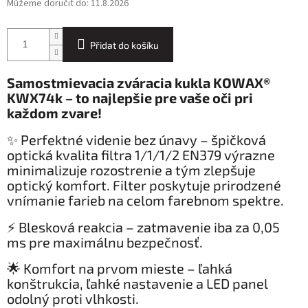
Můžeme doručit do:
11.8.2026
Přidat do košíku
Samostmievacia zváracia kukla KOWAX®
KWX74k – to najlepšie pre vaše oči pri
každom zvare!
✨ Perfektné videnie bez únavy – špičková
optická kvalita filtra 1/1/1/2 EN379 výrazne
minimalizuje rozostrenie a tým zlepšuje
optický komfort.
Filter poskytuje prirodzené
vnímanie farieb na celom farebnom spektre.
⚡ Blesková reakcia – zatmavenie iba za 0,05
ms pre maximálnu bezpečnosť.
🌟 Komfort na prvom mieste – ľahká
konštrukcia, ľahké nastavenie a LED panel
odolný proti vlhkosti.