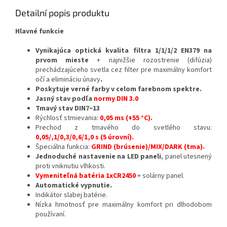
Detailní popis produktu
Hlavné funkcie
Vynikajúca optická kvalita filtra 1/1/1/2 EN379 na
prvom mieste
+
najnižšie rozostrenie (difúzia)
prechádzajúceho svetla cez filter pre maximálny komfort
očí a elimináciu únavy
.
Poskytuje verné farby v celom farebnom spektre.
Jasný stav podľa
normy DIN 3.0
Tmavý stav DIN
7~13
Rýchlosť stmievania:
0,05 ms (+55 °C).
Prechod z tmavého do svetlého stavu:
0,05/,1/0,3/0,6/1,0 s (5 úrovní).
Špeciálna funkcia:
GRIND (brúsenie)/MIX/DARK (tma).
Jednoduché nastavenie na LED paneli
, panel utesnený
proti vniknutiu vlhkosti.
Vymeniteľná batéria 1xCR2450
+ solárny panel.
Automatické vypnutie.
Indikátor slabej batérie.
Nízka hmotnosť pre maximálny komfort pri dlhodobom
používaní.