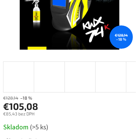
€128,14
–18 %
€128,14
–18 %
€105,08
€85,43 bez DPH
Měrná
Skladom
(>5 ks)
cena: