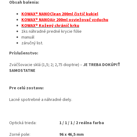
Obsah balenia:
KOWAX® NANOClean 200ml čistič kukiel
KOWAX® NANOAir 200ml osviežovač vzduchu
KOWAX® Kožený chránič krku
1ks náhradné predné krycie fólie
manuál
záručný list.
Príslušenstvo:
Zväčšovacie sklá (1,5; 2; 2,75 dioptrie) –
JE TREBA DOKÚPIŤ
SAMOSTATNE
Pre celú zostavu:
Lacné spotrebné a náhradné diely.
Optická trieda:
1 / 1 / 1 / 2 reálna farba
Zorné pole:
96 x 46,5 mm