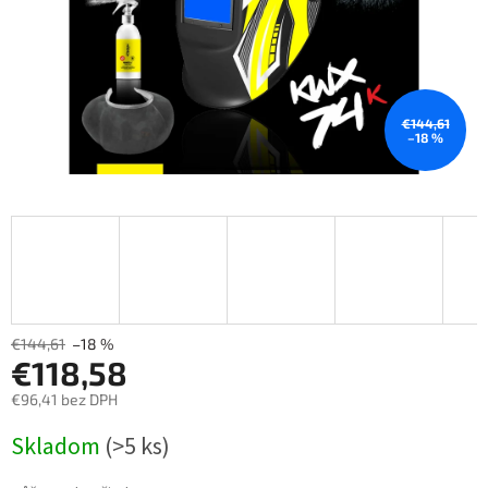
€144,61
–18 %
€144,61
–18 %
€118,58
€96,41 bez DPH
Měrná
Skladom
(>5 ks)
cena: