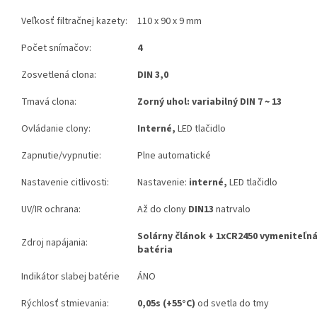
Veľkosť filtračnej kazety:
110 x 90 x 9 mm
Počet snímačov:
4
Zosvetlená clona:
DIN 3,0
Tmavá clona:
Zorný uhol: variabilný DIN 7 ~ 13
Ovládanie clony:
Interné,
LED tlačidlo
Zapnutie/vypnutie:
Plne automatické
Nastavenie citlivosti:
Nastavenie:
interné,
LED tlačidlo
UV/IR ochrana:
Až do clony
DIN13
natrvalo
Solárny článok + 1xCR2450 vymeniteľná
Zdroj napájania:
batéria
Indikátor slabej batérie
ÁNO
Rýchlosť stmievania:
0,05s (+55°C)
od svetla do tmy