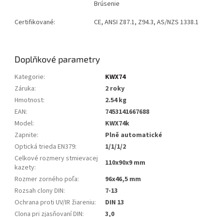
Brúsenie
Certifikované:
CE, ANSI Z87.1, Z94.3, AS/NZS 1338.1
Doplňkové parametry
Kategorie
:
KWX74
Záruka
:
2 roky
Hmotnost
:
2.54 kg
EAN
:
7453141667688
Model
:
KWX74k
Zapnite
:
Plně automatické
Optická trieda EN379
:
1/1/1/2
Celkové rozmery stmievacej
110x90x9 mm
kazety
:
Rozmer zorného poľa
:
96x46,5 mm
Rozsah clony DIN
:
7-13
Ochrana proti UV/IR žiareniu
:
DIN 13
Clona pri zjasňovaní DIN
:
3,0