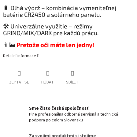
🔋 Dlhá výdrž – kombinácia vymeniteľnej
batérie CR2450 a solárneho panelu.
🛠️ Univerzálne využitie – režimy
GRIND/MIX/DARK pre každú prácu.
👨‍🏭
Pretože oči máte len jedny!
Detailní informace
ZEPTAT SE
HLÍDAT
SDÍLET
Sme čisto česká spoločnosť
Plne profesionálna odborná servisná a technická
podpora po celom Slovensku
Za svojimi produktmi si stojíme