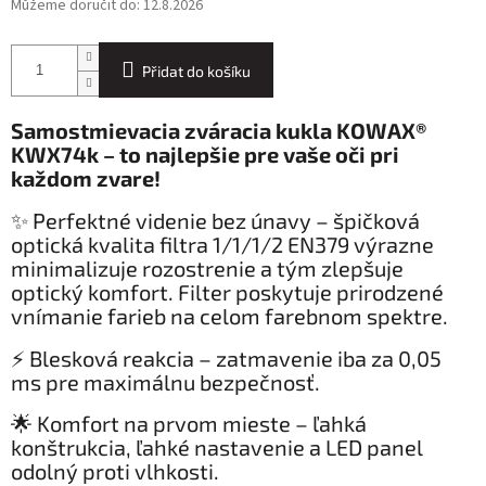
Můžeme doručit do:
12.8.2026
Přidat do košíku
Samostmievacia zváracia kukla KOWAX®
KWX74k – to najlepšie pre vaše oči pri
každom zvare!
✨ Perfektné videnie bez únavy – špičková
optická kvalita filtra 1/1/1/2 EN379 výrazne
minimalizuje rozostrenie a tým zlepšuje
optický komfort.
Filter poskytuje prirodzené
vnímanie farieb na celom farebnom spektre.
⚡ Blesková reakcia – zatmavenie iba za 0,05
ms pre maximálnu bezpečnosť.
🌟 Komfort na prvom mieste – ľahká
konštrukcia, ľahké nastavenie a LED panel
odolný proti vlhkosti.