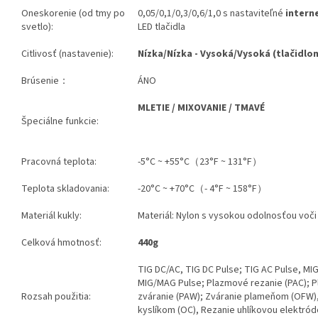
Oneskorenie (od tmy po
0,05/0,1/0,3/0,6/1,0 s nastaviteľné
intern
svetlo):
LED tlačidla
Citlivosť (nastavenie):
Nízka/Nízka - Vysoká/Vysoká (tlačidlo
Brúsenie：
ÁNO
MLETIE / MIXOVANIE / TMAVÉ
Špeciálne funkcie:
Pracovná teplota:
-5°C ~ +55°C（23°F ~ 131°F）
Teplota skladovania:
-20°C ~ +70°C（- 4°F ~ 158°F）
Materiál kukly:
Materiál: Nylon s vysokou odolnosťou voč
Celková hmotnosť:
440g
TIG DC/AC, TIG DC Pulse; TIG AC Pulse, M
MIG/MAG Pulse; Plazmové rezanie (PAC); 
Rozsah použitia:
zváranie (PAW); Zváranie plameňom (OFW)
kyslíkom (OC), Rezanie uhlíkovou elektród