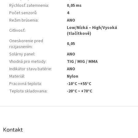
Rýchlosť zatemnenia
:
0,05 ms
Počet senzorů
:
4
Režim brúsenia
:
ANO
Low/Nízká – High/Vysoká
Citlivosť
:
(tlačítkově)
Oneskorenie pred
0,05
rozjasnením
:
Solárny panel
:
ANO
Vhodná pro metody
:
TIG / MIG / MMA
Indikátor stavu batérie
:
ANO
Materiál
:
Nylon
Pracovná teplota
:
-10°C ~+55°C
Teplota skladovania
:
-20°C ~ +70°C
Z
á
p
a
Kontakt
t