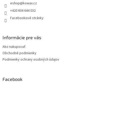
eshop
@
kowax.cz
í
+420 604 644 032
Facebookové stránky
Informácie pre vás
Ako nakupovať
Obchodné podmienky
Podmienky ochrany osobných údajov
Facebook