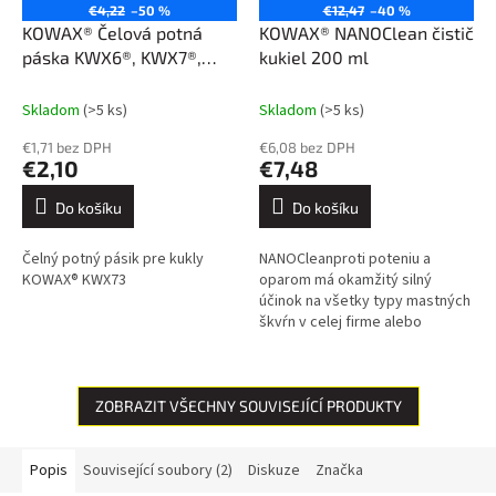
€4,22
–50 %
€12,47
–40 %
KOWAX® Čelová potná
KOWAX® NANOClean čistič
páska KWX6®, KWX7®,
kukiel 200 ml
KWX73/74®, KWX8®
Skladom
(>5 ks)
Skladom
(>5 ks)
€1,71 bez DPH
€6,08 bez DPH
€2,10
€7,48
Do košíku
Do košíku
Čelný potný pásik pre kukly
NANOCleanproti poteniu a
KOWAX® KWX73
oparom má okamžitý silný
účinok na všetky typy mastných
škvŕn v celej firme alebo
domácnosti. Inovatívne nano
zloženie znižuje priľnavosť
mastných...
ZOBRAZIT VŠECHNY SOUVISEJÍCÍ PRODUKTY
Popis
Související soubory (2)
Diskuze
Značka