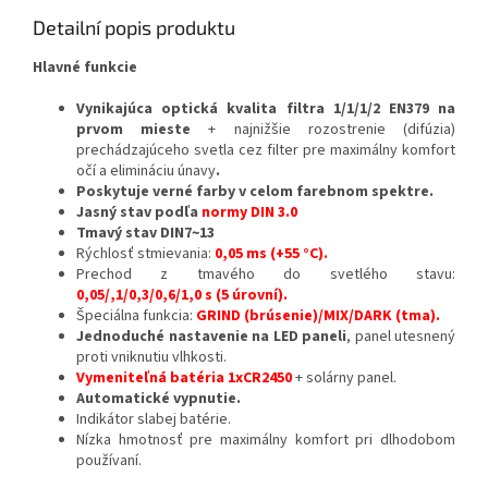
Detailní popis produktu
Hlavné funkcie
Vynikajúca optická kvalita filtra 1/1/1/2 EN379 na
prvom mieste
+
najnižšie rozostrenie (difúzia)
prechádzajúceho svetla cez filter pre maximálny komfort
očí a elimináciu únavy
.
Poskytuje verné farby v celom farebnom spektre.
Jasný stav podľa
normy DIN 3.0
Tmavý stav DIN
7~13
Rýchlosť stmievania:
0,05 ms (+55 °C).
Prechod z tmavého do svetlého stavu:
0,05/,1/0,3/0,6/1,0 s (5 úrovní).
Špeciálna funkcia:
GRIND (brúsenie)/MIX/DARK (tma).
Jednoduché nastavenie na LED paneli
, panel utesnený
proti vniknutiu vlhkosti.
Vymeniteľná batéria 1xCR2450
+ solárny panel.
Automatické vypnutie.
Indikátor slabej batérie.
Nízka hmotnosť pre maximálny komfort pri dlhodobom
používaní.