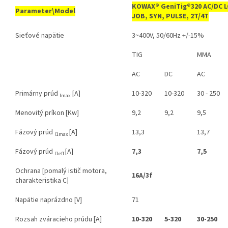
KOWAX® GeniTig®320 AC/DC L
Parameter\Model
JOB, SYN, PULSE, 2T/4T
Sieťové napätie
3~400V, 50/60Hz +/-15%
TIG
MMA
AC
DC
AC
Primárny prúd
[A]
10-320
10-320
30 - 250
Imax
Menovitý príkon [Kw]
9,2
9,2
9,5
Fázový prúd
[A]
13,3
13,7
I1max
Fázový prúd
[A]
7,3
7,5
I1eff
Ochrana [pomalý istič motora,
16A/3f
charakteristika C]
Napätie naprázdno [V]
71
Rozsah zváracieho prúdu [A]
10-320
5-320
30-250