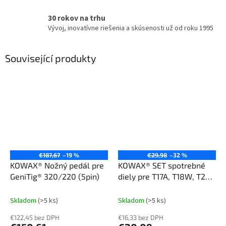
30 rokov na trhu
Vývoj, inovatívne riešenia a skúsenosti už od roku 1995
Související produkty
€187,67
–19 %
€29,98
–32 %
KOWAX® Nožný pedál pre
KOWAX® SET spotrebné
GeniTig® 320/220 (5pin)
diely pre T17A, T18W, T26A
- 14ks
Skladom
(>5 ks)
Skladom
(>5 ks)
€122,45 bez DPH
€16,33 bez DPH