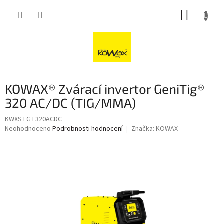
Přejít
NÁKUP
na
obsah
KOŠÍK
KOWAX® Zvárací invertor GeniTig®
320 AC/DC (TIG/MMA)
KWXSTGT320ACDC
Průměrné
Neohodnoceno
Podrobnosti hodnocení
Značka:
KOWAX
hodnocení
produktu
je
0,0
z
5
hvězdiček.