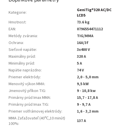
GeniTig®320 AC/DC
Kategorie
:
LCD5
Hmotnost
:
73.6 kg
EAN
:
0796554471112
Metódy zvárania
:
TIG/MMA
Ochrana
:
16A/3f
Sieťové napätie
:
3x400 V
Maximálny prúd
:
320 A
Minimálny prúd
:
5 A
Napätie naprázdno
:
74 V
Priemer elektródy
:
2,0 - 5,0 mm
Menovitý výkon MMA
:
9,5 kW
Jmenovitý příkon TIG
:
9 - 10,8 kw
Primárny prúd Imax MMA
:
15,7 - 17,8 A
Primárny prúd Imax TIG
:
9 - 9,7 A
Priemer volfrámovej elektródy
:
1,6 - 3,2 mm
MMA Zaťažovateľ (40℃,10 minút)
137 A
100%
: