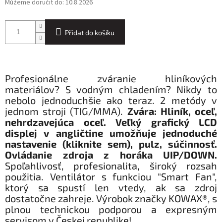
Můžeme doručit do:
10.8.2026
Přidat do košíku
Profesionálne zváranie hliníkových
materiálov? S vodným chladením? Nikdy to
nebolo jednoduchšie ako teraz. 2 metódy v
jednom stroji (TIG/MMA).
Zvára: Hliník, oceľ,
nehrdzavejúca oceľ.
Veľký grafický LCD
displej v angličtine umožňuje jednoduché
nastavenie (kliknite sem), pulz, súčinnosť.
Ovládanie zdroja z horáka UIP/DOWN.
Spoľahlivosť, profesionalita, široký rozsah
použitia. Ventilátor s funkciou "Smart Fan",
ktorý sa spustí len vtedy, ak sa zdroj
dostatočne zahreje. Výrobok značky KOWAX®, s
plnou technickou podporou a expresným
servisom v Českej republike!