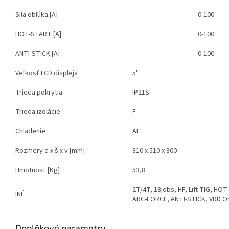
Sila oblúka [A]
0-100
HOT-START [A]
0-100
ANTI-STICK [A]
0-100
Veľkosť LCD displeja
5"
Trieda pokrytia
IP21S
Trieda izolácie
F
Chladenie
AF
Rozmery d x š x v [mm]
810 x 510 x 800
Hmotnosť [Kg]
53,8
2T/4T, 18jobs, HF, Lift-TIG, HO
INÉ
ARC-FORCE, ANTI-STICK, VRD On
Doplňkové parametry