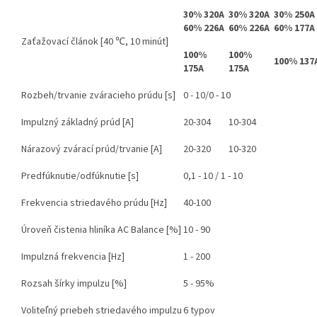
30% 320A
30% 320A
30% 250A
60% 226A
60% 226A
60% 177A
Zaťažovací článok [40 ℃, 10 minút]
100%
100%
100% 137
175A
175A
Rozbeh/trvanie zváracieho prúdu [s]
0 - 10/0 - 10
Impulzný základný prúd [A]
20-304
10-304
Nárazový zvárací prúd/trvanie [A]
20-320
10-320
Predfúknutie/odfúknutie [s]
0,1 - 10 / 1 - 10
Frekvencia striedavého prúdu [Hz]
40-100
Úroveň čistenia hliníka AC Balance [%]
10 - 90
Impulzná frekvencia [Hz]
1 - 200
Rozsah šírky impulzu [%]
5 - 95%
Voliteľný priebeh striedavého impulzu
6 typov