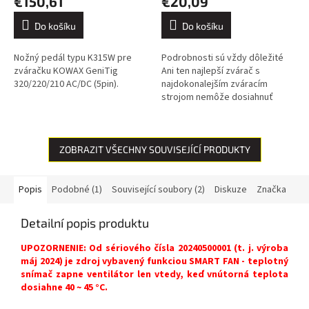
€150,61
€20,09
Do košíku
Do košíku
Nožný pedál typu K315W pre
Podrobnosti sú vždy dôležité
zváračku KOWAX GeniTig
Ani ten najlepší zvárač s
320/220/210 AC/DC (5pin).
najdokonalejším zváracím
strojom nemôže dosiahnuť
dokonalé výsledky, ak sa
spolieha na nekvalitné
spotrebné diely. A...
ZOBRAZIT VŠECHNY SOUVISEJÍCÍ PRODUKTY
Popis
Podobné (1)
Související soubory (2)
Diskuze
Značka
Detailní popis produktu
UPOZORNENIE: Od sériového čísla 20240500001 (t. j. výroba
máj 2024) je zdroj vybavený funkciou SMART FAN - teplotný
snímač zapne ventilátor len vtedy, keď vnútorná teplota
dosiahne 40 ~ 45 °C.