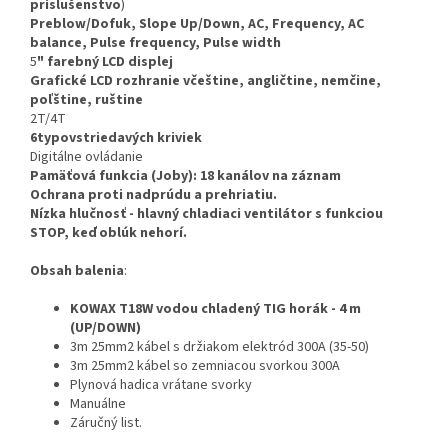
príslušenstvo
)
Preblow/Dofuk, Slope Up/Down, AC, Frequency, AC
balance, Pulse frequency, Pulse width
5
" farebný LCD displej
Grafické LCD rozhranie včeštine, angličtine, nemčine,
poľštine, ruštine
2T/4T
6typov
striedavých kriviek
Digitálne ovládanie
Pamäťová funkcia (Joby): 18 kanálov na záznam
Ochrana proti nadprúdu a prehriatiu.
Nízka hlučnosť - hlavný chladiaci ventilátor s funkciou
STOP, keď oblúk nehorí.
Obsah balenia
:
KOWAX T18W vodou chladený TIG horák - 4 m
(UP/DOWN)
3m 25mm2 kábel s držiakom elektród 300A (35-50)
3m 25mm2 kábel so zemniacou svorkou 300A
Plynová hadica vrátane svorky
Manuálne
Záručný list.