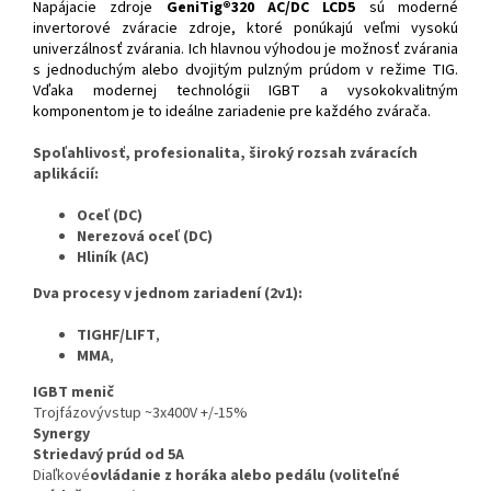
Napájacie zdroje
GeniTig®320 AC/DC LCD5
sú moderné
invertorové zváracie zdroje, ktoré ponúkajú veľmi vysokú
univerzálnosť zvárania. Ich hlavnou výhodou je možnosť zvárania
s jednoduchým alebo dvojitým pulzným prúdom v režime TIG.
Vďaka modernej technológii IGBT a vysokokvalitným
komponentom je to ideálne zariadenie pre každého zvárača.
Spoľahlivosť, profesionalita, široký rozsah zváracích
aplikácií:
Oceľ (DC)
Nerezová oceľ (DC)
Hliník (AC)
Dva procesy v jednom zariadení (2v1):
TIG
HF/LIFT
,
MMA
,
IGBT menič
Trojfázový
vstup ~3x400V +/-15%
Synergy
Striedavý prúd od 5A
Diaľkové
ovládanie z horáka alebo pedálu (voliteľné