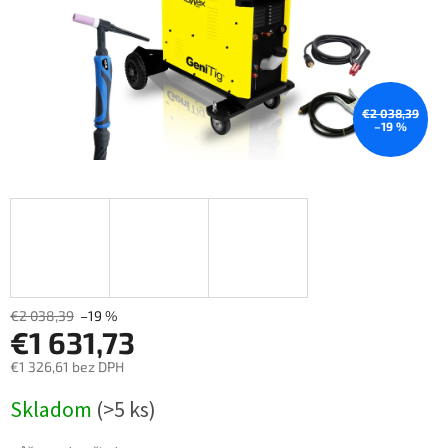
€2 038,39
–19 %
€2 038,39
–19 %
€1 631,73
€1 326,61 bez DPH
Měrná
Skladom
(>5 ks)
cena: