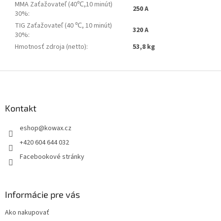
MMA Zaťažovateľ (40℃,10 minút)
250 A
30%
:
TIG Zaťažovateľ (40 ℃, 10 minút)
320 A
30%
:
Hmotnosť zdroja (netto)
:
53,8 kg
Z
á
p
a
Kontakt
t
eshop
@
kowax.cz
í
+420 604 644 032
Facebookové stránky
Informácie pre vás
Ako nakupovať