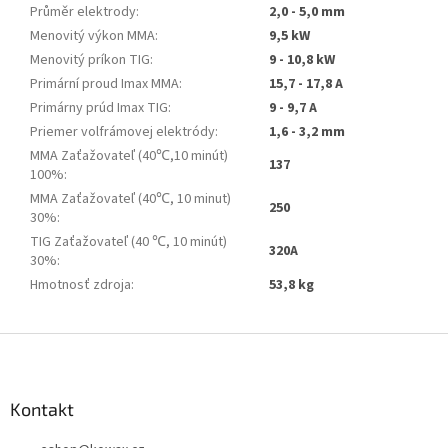
Průměr elektrody
:
2,0 - 5,0 mm
Menovitý výkon MMA
:
9,5 kW
Menovitý príkon TIG
:
9 - 10,8 kW
Primární proud Imax MMA
:
15,7 - 17,8 A
Primárny prúd Imax TIG
:
9 - 9,7 A
Priemer volfrámovej elektródy
:
1,6 - 3,2 mm
MMA Zaťažovateľ (40℃,10 minút)
137
100%
:
MMA Zaťažovateľ (40℃, 10 minut)
250
30%
:
TIG Zaťažovateľ (40 ℃, 10 minút)
320A
30%
:
Hmotnosť zdroja
:
53,8 kg
Z
á
p
a
Kontakt
t