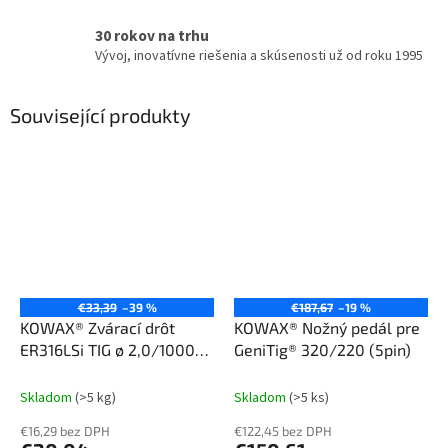
30 rokov na trhu
Vývoj, inovatívne riešenia a skúsenosti už od roku 1995
Související produkty
€33,39
–39 %
€187,67
–19 %
KOWAX® Zvárací drôt
KOWAX® Nožný pedál pre
ER316LSi TIG ø 2,0/1000
GeniTig® 320/220 (5pin)
mm 5 kg
Skladom
(>5 kg)
Skladom
(>5 ks)
€16,29 bez DPH
€122,45 bez DPH