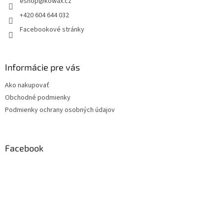
eshop
@
kowax.cz
í
+420 604 644 032
Facebookové stránky
Informácie pre vás
Ako nakupovať
Obchodné podmienky
Podmienky ochrany osobných údajov
Facebook