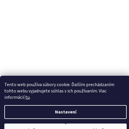
Vytvořil Shoptet
Tento web používa súbory cookie. Ďalším prechádzaním
tohto webu vyjadrujete súhlas s ich používaním. Viac
informácií
tu
.
Copyright 2026
KOWAX.sk
. Všechna práva vyhrazena.
Nastavení