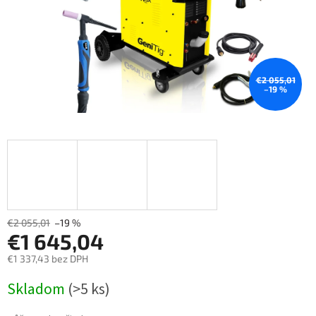
€2 055,01
–19 %
€2 055,01
–19 %
€1 645,04
€1 337,43 bez DPH
Měrná
Skladom
(>5 ks)
cena: