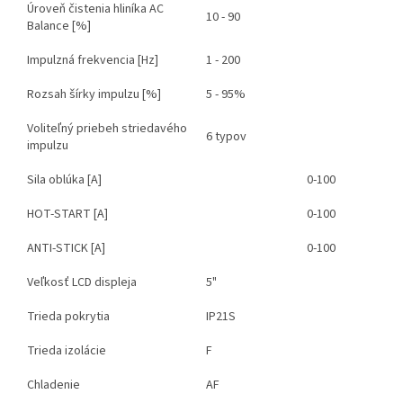
Úroveň čistenia hliníka AC
10 - 90
Balance [%]
Impulzná frekvencia [Hz]
1 - 200
Rozsah šírky impulzu [%]
5 - 95%
Voliteľný priebeh striedavého
6 typov
impulzu
Sila oblúka [A]
0-100
HOT-START [A]
0-100
ANTI-STICK [A]
0-100
Veľkosť LCD displeja
5"
Trieda pokrytia
IP21S
Trieda izolácie
F
Chladenie
AF