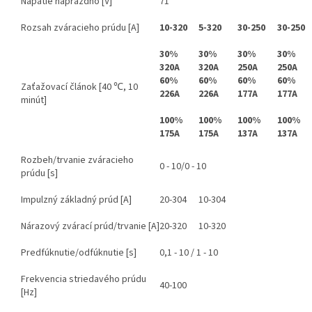
Napätie naprázdno [V]
71
Rozsah zváracieho prúdu [A]
10-320
5-320
30-250
30-250
30%
30%
30%
30%
320A
320A
250A
250A
60%
60%
60%
60%
Zaťažovací článok [40 ℃, 10
226A
226A
177A
177A
minút]
100%
100%
100%
100%
175A
175A
137A
137A
Rozbeh/trvanie zváracieho
0 - 10/0 - 10
prúdu [s]
Impulzný základný prúd [A]
20-304
10-304
Nárazový zvárací prúd/trvanie [A]
20-320
10-320
Predfúknutie/odfúknutie [s]
0,1 - 10 / 1 - 10
Frekvencia striedavého prúdu
40-100
[Hz]