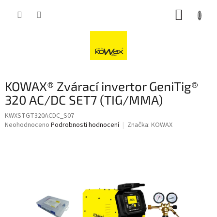
Přejít
NÁKUP
na
obsah
KOŠÍK
KOWAX® Zvárací invertor GeniTig®
320 AC/DC SET7 (TIG/MMA)
KWXSTGT320ACDC_S07
Průměrné
Neohodnoceno
Podrobnosti hodnocení
Značka:
KOWAX
hodnocení
produktu
je
0,0
z
5
hvězdiček.