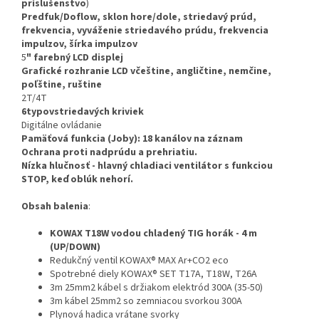
príslušenstvo
)
Predfuk/Doflow, sklon hore/dole, striedavý prúd,
frekvencia, vyváženie striedavého prúdu, frekvencia
impulzov, šírka impulzov
5
" farebný LCD displej
Grafické rozhranie LCD včeštine, angličtine, nemčine,
poľštine, ruštine
2T/4T
6typov
striedavých kriviek
Digitálne ovládanie
Pamäťová funkcia (Joby): 18 kanálov na záznam
Ochrana proti nadprúdu a prehriatiu.
Nízka hlučnosť - hlavný chladiaci ventilátor s funkciou
STOP, keď oblúk nehorí.
Obsah balenia
:
KOWAX T18W vodou chladený TIG horák - 4 m
(UP/DOWN)
Redukčný ventil KOWAX® MAX Ar+CO2 eco
Spotrebné diely KOWAX® SET T17A, T18W, T26A
3m 25mm2 kábel s držiakom elektród 300A (35-50)
3m kábel 25mm2 so zemniacou svorkou 300A
Plynová hadica vrátane svorky