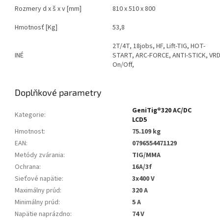
Rozmery d x š x v [mm]
810 x 510 x 800
Hmotnosť [Kg]
53,8
2T/4T, 18jobs, HF, Lift-TIG, HOT-
INÉ
START, ARC-FORCE, ANTI-STICK, VR
On/Off,
Doplňkové parametry
GeniTig®320 AC/DC
Kategorie
:
LCD5
Hmotnost
:
75.109 kg
EAN
:
0796554471129
Metódy zvárania
:
TIG/MMA
Ochrana
:
16A/3f
Sieťové napätie
:
3x400 V
Maximálny prúd
:
320 A
Minimálny prúd
:
5 A
Napätie naprázdno
:
74 V