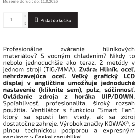
Můžeme doručit do:
11.8.2026
Přidat do košíku
Profesionálne zváranie hliníkových
materiálov? S vodným chladením? Nikdy to
nebolo jednoduchšie ako teraz. 2 metódy v
jednom stroji (TIG/MMA).
Zvára: Hliník, oceľ,
nehrdzavejúca oceľ.
Veľký grafický LCD
displej v angličtine umožňuje jednoduché
nastavenie (kliknite sem), pulz, súčinnosť.
Ovládanie zdroja z horáka UIP/DOWN.
Spoľahlivosť, profesionalita, široký rozsah
použitia. Ventilátor s funkciou "Smart Fan",
ktorý sa spustí len vtedy, ak sa zdroj
dostatočne zahreje. Výrobok značky KOWAX®, s
plnou technickou podporou a expresným
servisom v Českej republike!