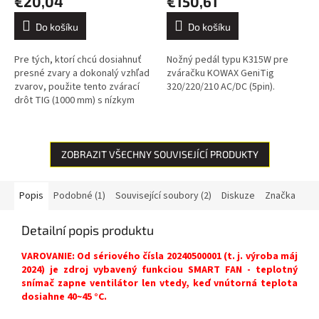
€20,04
€150,61
Do košíku
Do košíku
Pre tých, ktorí chcú dosiahnuť
Nožný pedál typu K315W pre
presné zvary a dokonalý vzhľad
zváračku KOWAX GeniTig
zvarov, použite tento zvárací
320/220/210 AC/DC (5pin).
drôt TIG (1000 mm) s nízkym
obsahom uhlíka na zváranie
nehrdzavejúcich ocelí typu...
ZOBRAZIT VŠECHNY SOUVISEJÍCÍ PRODUKTY
Popis
Podobné (1)
Související soubory (2)
Diskuze
Značka
Detailní popis produktu
VAROVANIE: Od sériového čísla 20240500001 (t. j. výroba máj
2024) je zdroj vybavený funkciou SMART FAN - teplotný
snímač zapne ventilátor len vtedy, keď vnútorná teplota
dosiahne 40~45 °C.