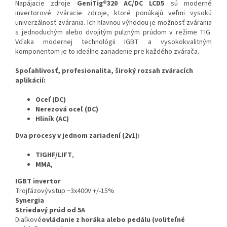
Napájacie zdroje
GeniTig®320 AC/DC LCD5
sú moderné
invertorové zváracie zdroje, ktoré ponúkajú veľmi vysokú
univerzálnosť zvárania. Ich hlavnou výhodou je možnosť zvárania
s jednoduchým alebo dvojitým pulzným prúdom v režime TIG.
Vďaka modernej technológii IGBT a vysokokvalitným
komponentom je to ideálne zariadenie pre každého zvárača.
Spoľahlivosť, profesionalita, široký rozsah zváracích
aplikácií:
Oceľ (DC)
Nerezová oceľ (DC)
Hliník (AC)
Dva procesy v jednom zariadení (2v1):
TIG
HF/LIFT
,
MMA
,
IGBT invertor
Trojfázový
vstup ~3x400V +/-15%
Synergia
Striedavý prúd od 5A
Diaľkové
ovládanie z horáka alebo pedálu (voliteľné