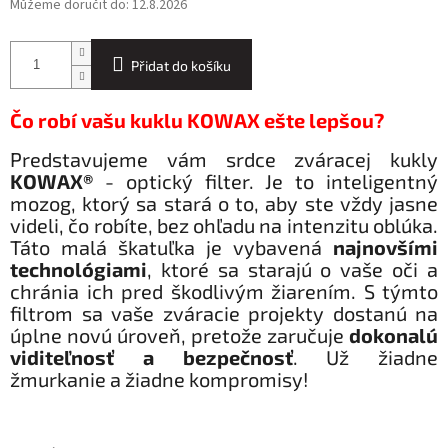
Můžeme doručit do:
12.8.2026
Přidat do košíku
Čo robí vašu kuklu KOWAX ešte lepšou?
Predstavujeme vám srdce zváracej kukly
KOWAX®
- optický filter. Je to inteligentný
mozog, ktorý sa stará o to, aby ste vždy jasne
videli, čo robíte, bez ohľadu na intenzitu oblúka.
Táto malá škatuľka je vybavená
najnovšími
technológiami
, ktoré sa starajú o vaše oči a
chránia ich pred škodlivým žiarením. S týmto
filtrom sa vaše zváracie projekty dostanú na
úplne novú úroveň, pretože zaručuje
dokonalú
viditeľnosť a bezpečnosť
. Už žiadne
žmurkanie a žiadne kompromisy!