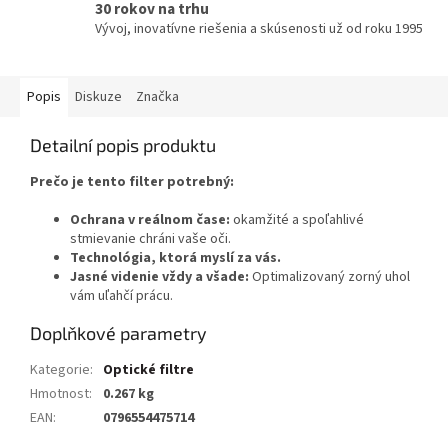
30 rokov na trhu
Vývoj, inovatívne riešenia a skúsenosti už od roku 1995
Popis
Diskuze
Značka
Detailní popis produktu
Prečo je tento filter potrebný:
Ochrana v reálnom čase:
okamžité a spoľahlivé
stmievanie chráni vaše oči.
Technológia, ktorá myslí za vás.
Jasné videnie vždy a všade:
Optimalizovaný zorný uhol
vám uľahčí prácu.
Doplňkové parametry
Kategorie
:
Optické filtre
Hmotnost
:
0.267 kg
EAN
:
0796554475714