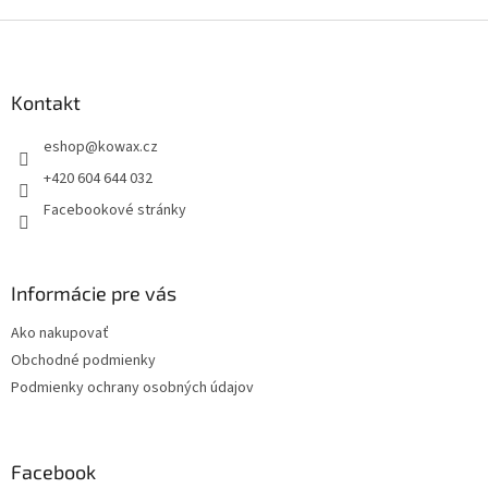
Z
á
p
a
Kontakt
t
eshop
@
kowax.cz
í
+420 604 644 032
Facebookové stránky
Informácie pre vás
Ako nakupovať
Obchodné podmienky
Podmienky ochrany osobných údajov
Facebook