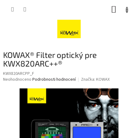
Přejít
NÁKUP
na
obsah
KOŠÍK
KOWAX® Filter optický pre
KWX820ARC++®
KWX820ARCPP_F
Průměrné
Neohodnoceno
Podrobnosti hodnocení
Značka:
KOWAX
hodnocení
produktu
je
0,0
z
5
hvězdiček.