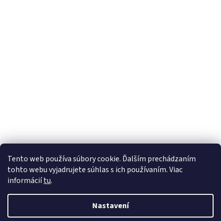
Tento web používa súbory cookie. Ďalším prechádzaním
tohto webu vyjadrujete súhlas s ich používaním. Viac
informácií
tu
.
Nastavení
Vytvořil Shoptet