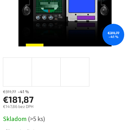
€311,77
–41 %
€311,77
–41 %
€181,87
€147,86 bez DPH
Měrná
Skladom
(>5 ks)
cena: