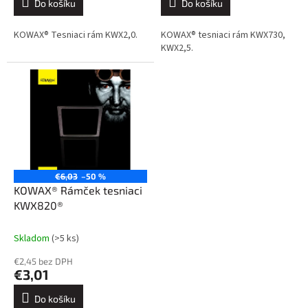
Do košíku
Do košíku
KOWAX® Tesniaci rám KWX2,0.
KOWAX® tesniaci rám KWX730,
KWX2,5.
€6,03
–50 %
KOWAX® Rámček tesniaci
KWX820®
Skladom
(>5 ks)
€2,45 bez DPH
€3,01
Do košíku