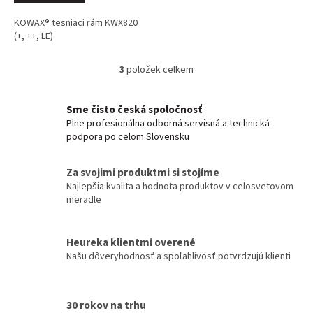
KOWAX® tesniaci rám KWX820
(+, ++, LE).
3
položek celkem
O
v
l
Sme čisto česká spoločnosť
á
Plne profesionálna odborná servisná a technická
d
podpora po celom Slovensku
a
c
í
Za svojimi produktmi si stojíme
p
Najlepšia kvalita a hodnota produktov v celosvetovom
r
meradle
v
k
y
Heureka klientmi overené
v
Našu dôveryhodnosť a spoľahlivosť potvrdzujú klienti
ý
p
i
s
30 rokov na trhu