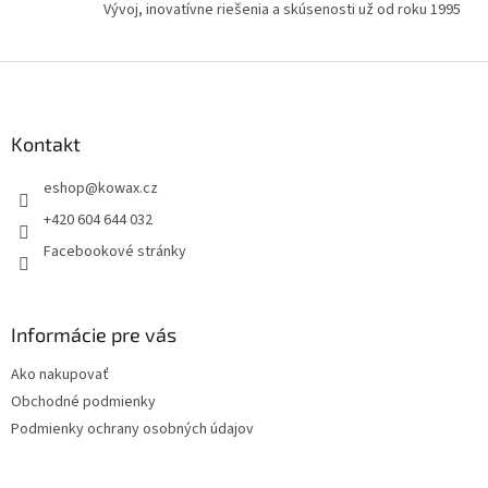
u
Vývoj, inovatívne riešenia a skúsenosti už od roku 1995
Z
á
p
a
Kontakt
t
eshop
@
kowax.cz
í
+420 604 644 032
Facebookové stránky
Informácie pre vás
Ako nakupovať
Obchodné podmienky
Podmienky ochrany osobných údajov