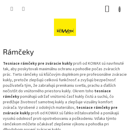
Přejít
NÁKUP
na
obsah
KOŠÍK
Rámčeky
Tesniace rámčeky pre zváracie kukly
profi od KOWAX sú navrhnuté
tak, aby poskytovali maximálnu ochranu a pohodlie počas zváracích
prác. Tieto rámčeky sú kľúčovým doplnkom pre profesionálne zváracie
kukly, pretože zlepšujú celkovú funkčnosť a zvyšujú bezpečnosť
používateľa tým, že zabraňujú prenikaniu svetla, prachu a ďalších
nečistôt do vnútorného priestoru kukly. Okrem toho
tesniace
rámčeky
pomáhajú udržať vnútornú časť kukly čistú a suchú, čo
predlžuje životnosť samotnej kukly a zlepšuje vizuálny komfort
zvárača. Vyrobené z odolných materiálov,
tesniace rámčeky pre
zváracie kukly
profi od KOWAX sú ľahko inštalovateľné a ponúkajú
vysokú odolnosť proti opotrebovaniu a poškodeniu. Vďaka týmto
rámčekom môžete očakávať zlepšenie výkonu a pohodlia pri
dlhodobom nosení zváracej kukly.