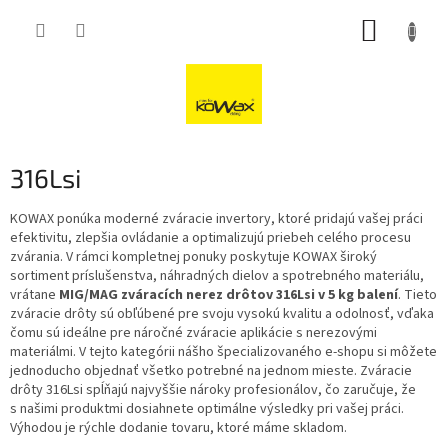
Přejít
NÁKUP
na
obsah
KOŠÍK
316Lsi
KOWAX ponúka moderné zváracie invertory, ktoré pridajú vašej práci
efektivitu, zlepšia ovládanie a optimalizujú priebeh celého procesu
zvárania. V rámci kompletnej ponuky poskytuje KOWAX široký
sortiment príslušenstva, náhradných dielov a spotrebného materiálu,
vrátane
MIG/MAG zváracích nerez drôtov 316Lsi v 5 kg balení
. Tieto
zváracie drôty sú obľúbené pre svoju vysokú kvalitu a odolnosť, vďaka
čomu sú ideálne pre náročné zváracie aplikácie s nerezovými
materiálmi. V tejto kategórii nášho špecializovaného e-shopu si môžete
jednoducho objednať všetko potrebné na jednom mieste. Zváracie
drôty 316Lsi spĺňajú najvyššie nároky profesionálov, čo zaručuje, že
s našimi produktmi dosiahnete optimálne výsledky pri vašej práci.
Výhodou je rýchle dodanie tovaru, ktoré máme skladom.