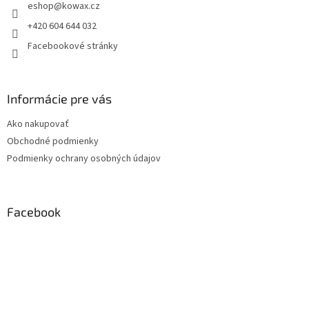
eshop
@
kowax.cz
í
+420 604 644 032
Facebookové stránky
Informácie pre vás
Ako nakupovať
Obchodné podmienky
Podmienky ochrany osobných údajov
Facebook