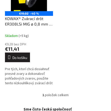
p
t
r
ů
o
€19,02
–40 %
d
KOWAX® Zvárací drôt
u
ER308LSi MIG ø 0,8 mm 5
k
kg
t
Skladom
(>5 kg)
ů
€9,28 bez DPH
€11,41
Do košíku
Pre tých, ktorí chcú dosiahnuť
presné zvary a dokonalosť
pohľadových zvarov, použite
tento nízkouhlíkový zvárací drôt
na zváranie nehrdzavejúcich
ocelí 18Cr8Ni. Je vhodný na...
1
položek celkem
O
v
l
Sme čisto česká spoločnosť