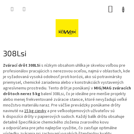
Přejít
NÁKUP
na
obsah
KOŠÍK
308Lsi
Zvárací drôt 308LSi
s nízkym obsahom uhlíka je skvelou voľbou pre
profesionálov pracujúcich s nerezovou oceľou, najmä v oblastiach, kde
je vyžadovaná vysoká odolnosť proti korózii, ako sú potravinársky
priemysel, chemické zariadenia alebo v konstrukciách vystavených
agresívnemu prostrediu. Tento drôt je ponúkaný v
MIG/MAG zváracích
drôtoch nerez 5 kg
balení 308Lsi, čo je ideálne pre menšie projekty
alebo menej frekventované zváracie stanice, ktoré nevyžadujú veľké
množstvo materiálu naraz. Pre väčšie prevádzky ponúkame drôty
navinuté na
15 kg cievky
a pre veľkoobjemových užívateľov sú
k dispozícii drôty v papierových sudoch. Každý balík drôtu obsahuje
detailné špecifikácie chemického zloženia zvarového kovu
a odporúčania pre jeho najlepšie využitie, čo zaisťuje optimálne
výsledky zvárania pri zachovaní vysokých štandardov kvality.