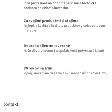
á
Plne profesionálna odborná servisná a technická
d
podpora po celom Slovensku
a
c
í
Za svojimi produktmi si stojíme
p
Najlepšia kvalita a hodnota produktov v celosvetovom
r
meradle
v
k
y
Heureka klientmi overené
v
Našu dôveryhodnosť a spoľahlivosť potvrdzujú klienti
ý
p
i
s
30 rokov na trhu
u
Vývoj, inovatívne riešenia a skúsenosti už od roku 1995
Z
á
p
a
Kontakt
t