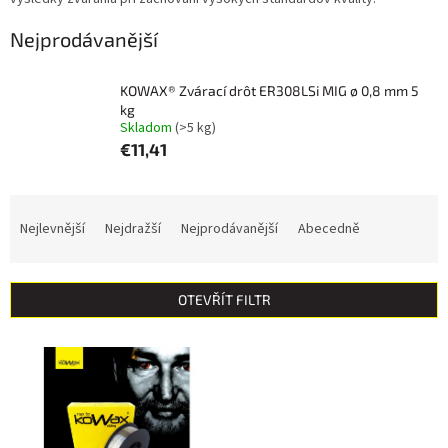
Nejprodávanější
KOWAX® Zvárací drôt ER308LSi MIG ø 0,8 mm 5
kg
Skladom
(>5 kg)
€11,41
Ř
a
Nejlevnější
Nejdražší
Nejprodávanější
Abecedně
z
e
n
OTEVŘÍT FILTR
í
p
V
r
ý
o
p
d
i
u
s
k