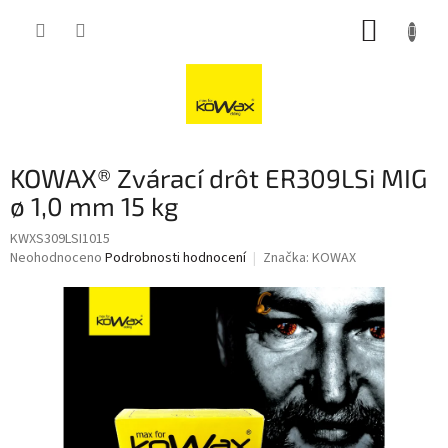
Přejít
NÁKUP
na
obsah
KOŠÍK
KOWAX® Zvárací drôt ER309LSi MIG
ø 1,0 mm 15 kg
KWXS309LSI1015
Průměrné
Neohodnoceno
Podrobnosti hodnocení
Značka:
KOWAX
hodnocení
produktu
je
0,0
z
5
hvězdiček.