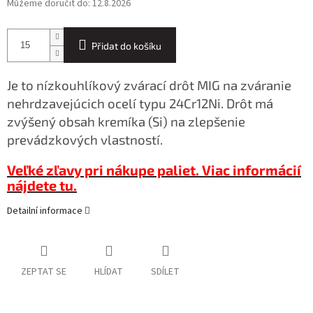
Můžeme doručit do:
12.8.2026
Přidat do košíku
Je to nízkouhlíkový zvárací drôt MIG na zváranie
nehrdzavejúcich ocelí typu 24Cr12Ni. Drôt má
zvýšený obsah kremíka (Si) na zlepšenie
prevádzkových vlastností.
Veľké zľavy pri nákupe paliet. Viac informácií
nájdete tu.
Detailní informace
ZEPTAT SE
HLÍDAT
SDÍLET