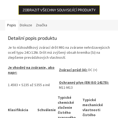
ideálnym pomocníkom. Tento...
zloženie znižuje priľnavosť
mastných...
ZOBRAZIT VŠECHNY SOUVISEJÍCÍ PRODUKTY
Popis
Diskuze
Značka
Detailní popis produktu
Je to nízkouhlíkový zvárací drôt MIG na zváranie nehrdzavejúcich
ocelí typu 24Cr12Ni. Drôt má zvýšený obsah kremíka (Si) na
zlepšenie prevádzkových vlastností.
Je vhodný na zváranie, ako
Zvárací prúd (A):
DC (+)
napr:
Ochranný plyn (EN ISO 14175):
1.4583 + S235 až S355 a iné
M11-M13
Typické
Typické
chemické
mechanické
zloženie
Klasifikácia
Schválenie
vlastnosti
čistého
čistého
zvarového