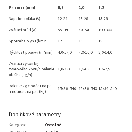
Priemer (mm)
0,8
1,0
1,2
Napätie oblúka (V)
12-24
15-28
15-29
Zvárací prúd (A)
55-160
80-240
100-300
Spotreba plynu (l/min)
12
15
18
Rýchlosť posuvu (m/min)
4,0-17,0
4,0-16,0
3,0-14,0
Zvárací výkon kg
zvarového kovu/h pálenie
1,0-4,0
1,6-6,0
1,6-7,5
oblúka (kg/h)
Balenie kg x počet na pal. =
15x36=540
15x36=540
15x36=540
hmotnosť na pal. (kg)
Doplňkové parametry
Kategorie
:
Ostatné