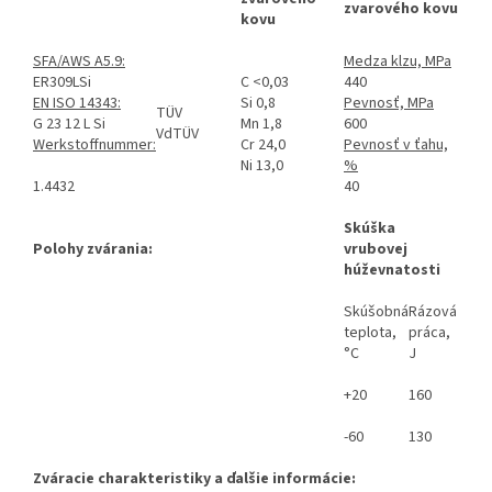
zvarového kovu
kovu
SFA/AWS A5.9:
Medza klzu, MPa
ER309LSi
C <0,03
440
EN ISO 14343:
Si 0,8
Pevnosť, MPa
TÜV
G 23 12 L Si
Mn 1,8
600
VdTÜV
Werkstoffnummer:
Cr 24,0
Pevnosť v ťahu,
Ni 13,0
%
1.4432
40
Skúška
Polohy zvárania:
vrubovej
húževnatosti
Skúšobná
Rázová
teplota,
práca,
°C
J
+20
160
-60
130
Zváracie charakteristiky a ďalšie informácie: