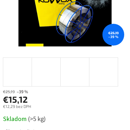
€25,19
–39 %
€25,19
–39 %
€15,12
€12,29 bez DPH
Měrná
Skladom
(>5 kg)
cena: