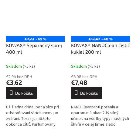
€7,23
–49 %
€12,47
–40 %
KOWAX® Separačný sprej
KOWAX® NANOClean čistič
400 ml
kukiel 200 ml
Skladom
(>5 ks)
Skladom
(>5 ks)
€2,94 bez DPH
€6,08 bez DPH
€3,62
€7,48
Do košíku
Do košíku
Už žiadna drina, pot a slzy pri
NANOCleanproti poteniu a
odstraňovaní striekancov po
oparom má okamžitý silný
zváraní. Teraz ju môžete
účinok na všetky typy mastných
dokonca cítiť. Parfumovaný
škvŕn v celej firme alebo
zvárací sprej KOWAX® je preto
domácnosti. Inovatívne nano