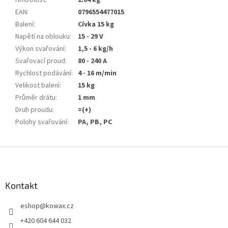
Hmotnost
:
1.04 kg
EAN
:
0796554477015
Balení
:
Cívka 15 kg
Napětí na oblouku
:
15 - 29 V
Výkon svařování
:
1,5 - 6 kg/h
Svařovací proud
:
80 - 240 A
Rychlost podávání
:
4 - 16 m/min
Velikost balení
:
15 kg
Průměr drátu
:
1 mm
Druh proudu
:
=(+)
Polohy svařování
:
PA, PB, PC
Z
á
p
a
Kontakt
t
eshop
@
kowax.cz
í
+420 604 644 032