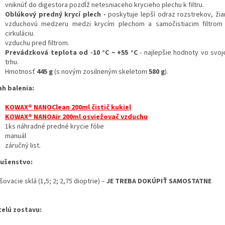
vniknúť do digestora pozdĺž netesniaceho krycieho plechu k filtru.
Oblúkový predný krycí plech -
poskytuje lepší odraz rozstrekov, žia
vzduchovú medzeru medzi krycím plechom a samočistiacim filtrom 
cirkuláciu.
vzduchu pred filtrom.
Prevádzková teplota od -10 °C ~ +55 °C
- najlepšie hodnoty vo svoje
trhu.
Hmotnosť
445 g
(s novým zosilneným skeletom
580 g
).
h balenia:
KOWAX® NANOClean 200ml čistič kukiel
KOWAX® NANOAir 200ml osviežovač vzduchu
1ks náhradné predné krycie fólie
manuál
záručný list.
lušenstvo:
ovacie sklá (1,5; 2; 2,75 dioptrie) –
JE TREBA DOKÚPIŤ SAMOSTATNE
celú zostavu: