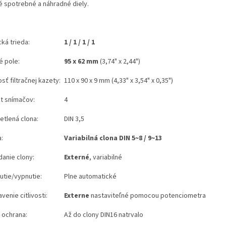
é spotrebné a náhradné diely.
ká trieda:
1 / 1 / 1 / 1
é pole:
95 x 62 mm
(3,74" x 2,44")
sť filtračnej kazety:
110 x 90 x 9 mm (4,33" x 3,54" x 0,35")
t snímačov:
4
etlená clona:
DIN 3,5
:
Variabilná clona DIN 5~8 / 9~13
danie clony:
Externé
, variabilné
utie/vypnutie:
Plne automatické
venie citlivosti:
Externe
nastaviteľné pomocou potenciometra
 ochrana:
Až do clony DIN16 natrvalo