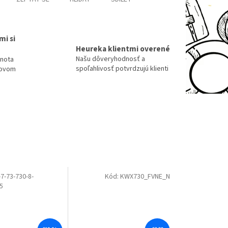
mi si
Heureka klientmi overené
Našu dôveryhodnosť a
dnota
spoľahlivosť potvrdzujú klienti
tovom
7-73-730-8-
Kód:
KWX730_FVNE_N
5