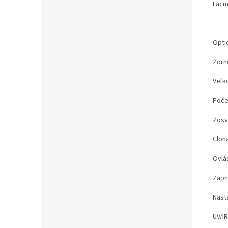
Lacn
Optic
Zorn
Veľko
Poče
Zosv
Clona
Ovlá
Zapn
Nasta
UV/IR