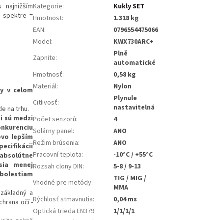
 najnižším
Kategorie
:
Kukly SET
m spektre =
Hmotnost
:
1.318 kg
EAN
:
0796554475066
Model
:
KWX730ARC+
Plně
Zapnite
:
automatické
Hmotnosť
:
0,58 kg
Materiál
:
Nylon
by v celom
Plynule
Citlivosť
:
nastavitelná
de na trhu.
ii sú medzi
Počet senzorů
:
4
onkurenciu
Solárny panel
:
ANO
ovo lepším
Režim brúsenia
:
ANO
ecifikácii
Pracovní teplota
:
-10°C / +55°C
absolútne
sia menej
Rozsah clony DIN
:
5-8 / 9-13
 bolestiam
TIG / MIG /
Vhodné pre metódy
:
MMA
základný a
Rýchlosť stmavnutia
:
0,04 ms
chrana očí -
Optická trieda EN379
:
1/1/1/1