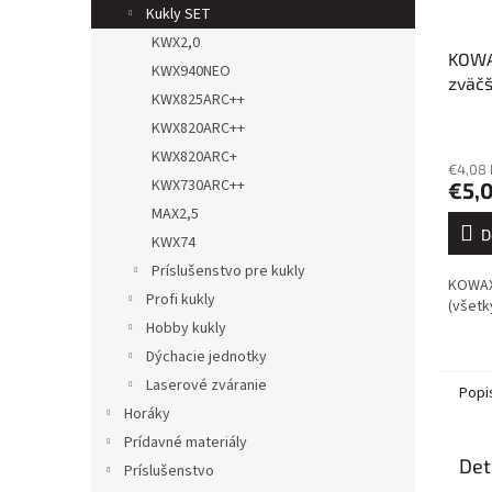
Kukly SET
KWX2,0
KOWA
KWX940NEO
zväčš
KWX825ARC++
(105
KWX820ARC++
KWX820ARC+
€4,08
KWX730ARC++
€5,
MAX2,5
D
KWX74
Príslušenstvo pre kukly
KOWAX®
Profi kukly
(všetk
Hobby kukly
Dýchacie jednotky
Laserové zváranie
Popi
Horáky
Prídavné materiály
Det
Príslušenstvo