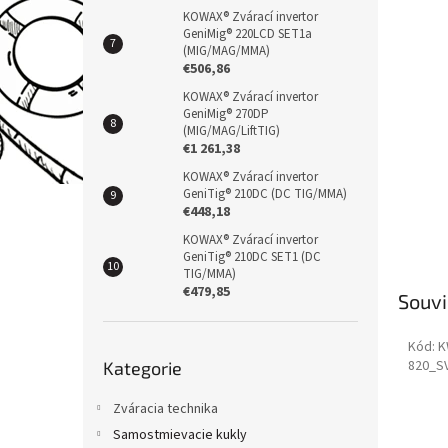
KOWAX® Zvárací invertor
GeniMig® 220LCD SET1a
(MIG/MAG/MMA)
€506,86
KOWAX® Zvárací invertor
GeniMig® 270DP
(MIG/MAG/LiftTIG)
€1 261,38
KOWAX® Zvárací invertor
GeniTig® 210DC (DC TIG/MMA)
€448,18
KOWAX® Zvárací invertor
GeniTig® 210DC SET1 (DC
TIG/MMA)
€479,85
Souvi
Kód:
K
Přeskočit
820_S
Kategorie
kategorie
Zváracia technika
Samostmievacie kukly