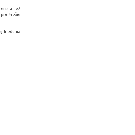
renia a tiež
pre lepšiu
j triede na