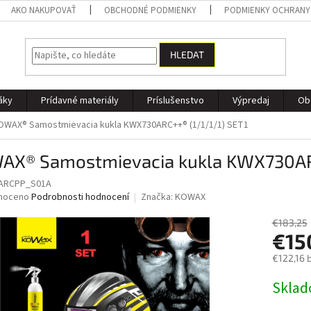
AKO NAKUPOVAŤ
OBCHODNÉ PODMIENKY
PODMIENKY OCHRANY
HLEDAT
áky
Prídavné materiály
Príslušenstvo
Výpredaj
Ob
OWAX® Samostmievacia kukla KWX730ARC++® (1/1/1/1) SET1
AX® Samostmievacia kukla KWX730ARC
ARCPP_S01A
né
noceno
Podrobnosti hodnocení
Značka:
KOWAX
ní
u
€183,25
€15
€122,16 
Měrná
Skla
ek.
cena: