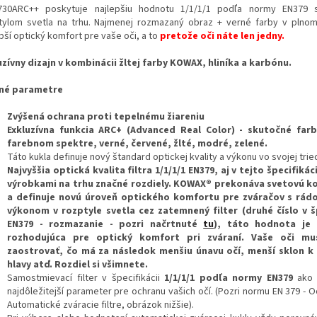
30ARC++ poskytuje najlepšiu hodnotu 1/1/1/1 podľa normy EN379 s
tylom svetla na trhu. Najmenej rozmazaný obraz + verné farby v plno
pší optický komfort pre vaše oči, a to
pretože oči náte len jedny.
uzívny dizajn v kombinácii žltej farby KOWAX, hliníka a karbónu.
né parametre
Zvýšená ochrana proti tepelnému žiareniu
Exkluzívna funkcia ARC+ (Advanced Real Color) - skutočné far
farebnom spektre, verné, červené, žlté, modré, zelené.
Táto kukla definuje nový štandard optickej kvality a výkonu vo svojej trie
Najvyššia optická kvalita filtra 1/1/1/1 EN379, aj v tejto špecifikác
výrobkami na trhu značné rozdiely. KOWAX® prekonáva svetovú
k
a definuje novú úroveň optického komfortu pre zváračov s rád
výkonom v rozptyle svetla cez zatemnený filter (druhé číslo v šp
EN379 - rozmazanie - pozri načrtnuté
tu
), táto hodnota je 
rozhodujúca pre optický komfort pri zváraní. Vaše oči mu
zaostrovať, čo má za následok menšiu únavu očí, menší sklon k
hlavy atď. Rozdiel si všimnete.
Samostmievací filter v špecifikácii
1/1/1/1 podľa normy EN379
ako 
najdôležitejší parameter pre ochranu vašich očí. (Pozri normu EN 379 - O
Automatické zváracie filtre, obrázok nižšie).