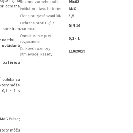
vajte najmä
Rozmer zorného poľa
:
95x62
 pri ochrane
Indikátor stavu baterie
:
ANO
Clona pri zjasňovaní DIN
:
3,5
Ochrana proti UV/IR
DIN 16
né spektrum
žiareniu
:
Oneskorenie pred
0,1 - 1
 na trhu.
rozjasnením
:
N ovládaná
Celkové rozmery
110x90x9
stmievacej kazety
:
u batériou
í oblúka sa
, ktorý môže
 0,1 ~ 1 s
/MAG Pulse;
čistoty môžu