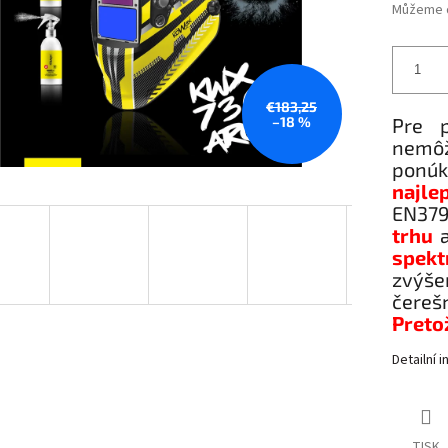
Můžeme d
€183,25
–18 %
Pre p
nemôž
ponúk
najle
EN37
trhu
a
spekt
zvýše
čereš
Preto
Detailní 
TISK