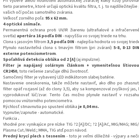
Pri výbere alebo hodnotení automatickej zváracej kukly vždy porovná
tieto parametre, ktoré určujú optickú kvalitu filtra, t. j. to najdôležitejšie
vašich očí počas samotného zvárania.
Veľkosť zorného poľa:
95 x 62 mm.
4 optické snímače.
Permanentná ochrana proti UV/IR žiareniu (ultrafialové a infračerve
svetla)
apertúra 16 podľa DIN
- najvyššia vo svojej triede na trhu.
Clona s jasovým filtrom
3,5 podľa DIN
- najlepšia hodnota vo svojej triede
Plynulo nastaviteľná clona s tmavým filtrom (pri zváraní)
5-8, 8-13 DI
externe potenciometrom
.
Spoľahlivá detekcia oblúka od 2 [A]
(aj impulzne).
Filter je napájaný solárnym článkom + vymeniteľnou lítiovo
CR2450
, toto riešenie zaručuje dlhú životnosť.
Samočinný filter je vybavený LED indikátorom slabej batérie.
Nastavenie oneskorenia, takže môžete nastaviť, ako dlho po zhasnut
filter opäť rozjasní (až do clony 3,5), aby sa kompenzoval zvyškový jas
vyprodukovať lúč/zvar. Tento čas možno plynule nastaviť v rozsahu
pomocou vnútorného potenciometra.
Rýchlosť stmavnutia po spustení oblúka
je 0,04 ms.
Vypnutie/zapnutie - automatické.
Funkcia
.
Vhodné pre: vynikajúce pre nízke TIG ?2 [A]/DC; ?2 [A]/AC, MIG/MAG; MIG
Plasma Cut./Weld.; MMA, TIG atď.pozri návod.
Predný krycí plech s tesnením
- toto je veľmi dôležité - výpary a ne