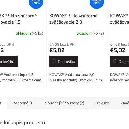
€10,04
€10,04
–50 %
–50 %
X® Sklo vnútorné
KOWAX® Sklo vnútorné
KOWAX® 
ovacie 1,5
zväčšovacie 2,0
zväčšova
x50x35 mm)
(105x50x35 mm)
(105x50
Skladom
(>5 ks)
Skladom
(>5 ks)
 bez DPH
€4,08 bez DPH
€4,08 bez
02
€5,02
€5,02
o košíku
Do košíku
Do ko
 Vnútorná lupa 1,5
KOWAX® Vnútorná lupa 2,0
KOWAX® Vnú
y modely) 105x50x35mm.
(všetky modely) 105x50x35mm.
(všetky mo
s
Podobné (1)
Související soubory (2)
Diskuze
Znač
ailní popis produktu