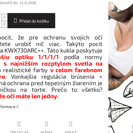
oručit do:
11.8.2026
Přidat do košíku
ocit, že pre ochranu svojich očí
ete urobiť nič viac. Takýto pocit
a KWX730ARC++. Táto kukla poskytuje
pšiu optiku 1/1/1/1
podľa normy
9
s najnižším rozptylom svetla na
 realistické farby
v celom farebnom
re
. Vonkajšia regulácia brúsenia +
ná ochrana pred tepelným žiarením je
ničkou na torte. Prečo to všetko?
že oči máte len jedny
.
informace
ZEPTAT SE
HLÍDAT
SDÍLET