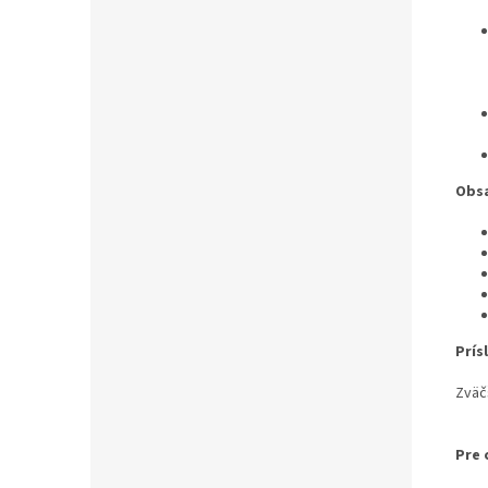
Obsa
Prís
Zväčš
Pre 