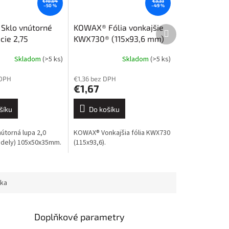
€10,04
€3,33
–50 %
–49 %
Sklo vnútorné
KOWAX® Fólia vonkajšie
Další
produkt
cie 2,75
KWX730® (115x93,6 mm)
x35 mm)
Skladom
(>5 ks)
Skladom
(>5 ks)
 DPH
€1,36 bez DPH
€1,67
šíku
Do košíku
torná lupa 2,0
KOWAX® Vonkajšia fólia KWX730
dely) 105x50x35mm.
(115x93,6).
ka
Doplňkové parametry