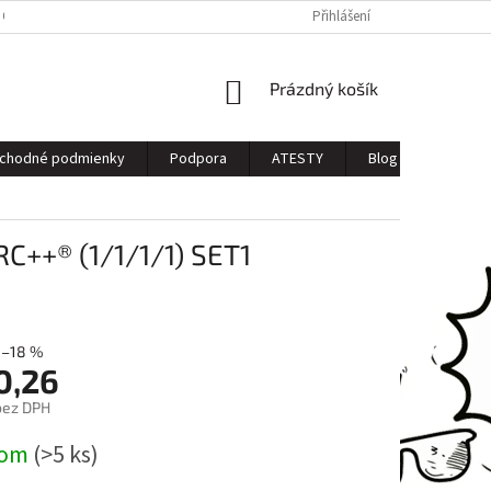
 OSOBNÝCH ÚDAJOV
Přihlášení
NÁKUPNÍ
Prázdný košík
KOŠÍK
chodné podmienky
Podpora
ATESTY
Blog
Kontak
++® (1/1/1/1) SET1
–18 %
0,26
bez DPH
dom
(>5 ks)