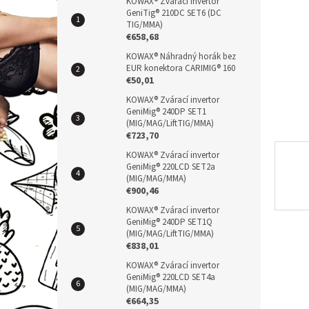
n
KOWAX® Zvárací invertor
GeniTig® 210DC SET6 (DC
e
TIG/MMA)
l
€658,68
KOWAX® Náhradný horák bez
EUR konektora CARIMIG® 160
€50,01
KOWAX® Zvárací invertor
GeniMig® 240DP SET1
(MIG/MAG/LiftTIG/MMA)
€723,70
KOWAX® Zvárací invertor
GeniMig® 220LCD SET2a
(MIG/MAG/MMA)
€900,46
KOWAX® Zvárací invertor
GeniMig® 240DP SET1Q
(MIG/MAG/LiftTIG/MMA)
€838,01
KOWAX® Zvárací invertor
GeniMig® 220LCD SET4a
(MIG/MAG/MMA)
€664,35