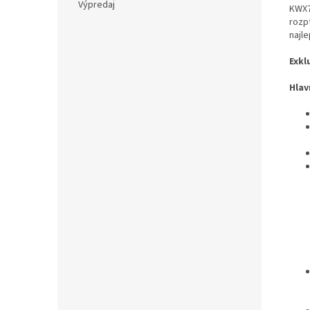
Výpredaj
KWX7
rozp
najle
Exkl
Hlav