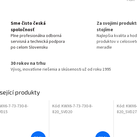
Sme čisto česká
Za svojimi produkt
spoločnosť
stojíme
Plne profesionálna odborná
Najlepšia kvalita a ho
servisná a technická podpora
produktov v celosve
po celom Slovensku
meradle
30 rokov na trhu
Vývoj, inovatívne riešenia a skúsenosti už od roku 1995
sející produkty
WX6-7-73-730-8-
Kód:
KWX6-7-73-730-8-
Kód:
KWX6-
VD15
820_SVD20
820_SVD27