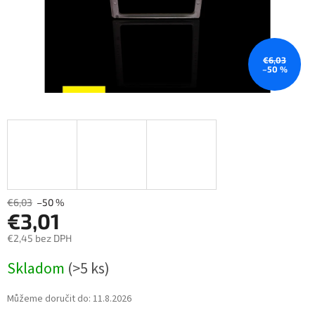
€6,03
–50 %
€6,03
–50 %
€3,01
€2,45 bez DPH
Měrná
Skladom
(>5 ks)
cena:
Můžeme doručit do:
11.8.2026