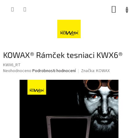
Přejít
NÁKUP
na
obsah
KOŠÍK
KOWAX® Rámček tesniaci KWX6®
KWX6_RT
Průměrné
Neohodnoceno
Podrobnosti hodnocení
Značka:
KOWAX
hodnocení
produktu
je
0,0
z
5
hvězdiček.