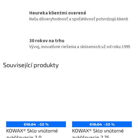
Heureka klientmi overené
Našu dôveryhodnosť a spoľahlivosť potvrdzujú klienti
30 rokov na trhu
Vývoj, inovatívne riešenia a skúsenosti už od roku 1995
Související produkty
€10,04
–50 %
€10,04
–50 %
KOWAX® Sklo vnútorné
KOWAX® Sklo vnútorné
zväčšovacie 2,0
zväčšovacie 2,75