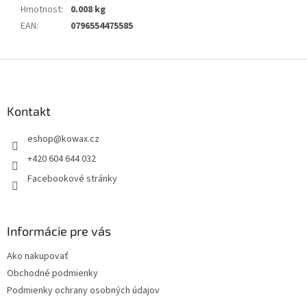
Hmotnost
:
0.008 kg
EAN
:
0796554475585
Z
á
p
a
Kontakt
t
eshop
@
kowax.cz
í
+420 604 644 032
Facebookové stránky
Informácie pre vás
Ako nakupovať
Obchodné podmienky
Podmienky ochrany osobných údajov