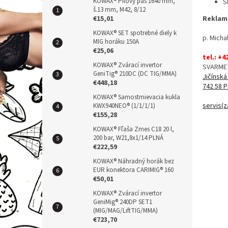
n
KOWAX® Pílový pás 1640 mm,
Š
š.13 mm, M42, 8/12
e
Reklama
€15,01
l
KOWAX® SET spotrebné diely k
p. Micha
MIG horáku 150A
€25,06
tel.: +4
KOWAX® Zvárací invertor
SVARMET
GeniTig® 210DC (DC TIG/MMA)
Jičínská
€448,18
742 58 P
KOWAX® Samostmievacia kukla
servis(z
KWX940NEO® (1/1/1/1)
€155,28
KOWAX® Fľaša Zmes C18 20 l,
200 bar, W21,8x1/14 PLNÁ
€222,59
KOWAX® Náhradný horák bez
EUR konektora CARIMIG® 160
€50,01
KOWAX® Zvárací invertor
GeniMig® 240DP SET1
(MIG/MAG/LiftTIG/MMA)
€723,70