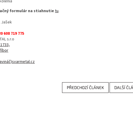
kolenia
čný formulár na stiahnutie
tu
.
l Jašek
20 608 719 775
AL s.r.o
 1733,
říbor
avináč)svarmetal.cz
PŘEDCHOZÍ ČLÁNEK
DALŠÍ ČL