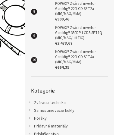
KOWAX® Zvárací invertor
GeniMig® 220LCD SET2a
(MIG/MAG/MMA)
€900,46
KOWAX® Zvárací invertor
GeniMig® 350DP LCD5 SET1Q
(MIG/MAG/LiftTIG)
€2 478,67
KOWAX® Zvárací invertor
GeniMig® 220LCD SET4a
(MIG/MAG/MMA)
€664,35
Přeskočit
Kategorie
kategorie
Zváracia technika
Samostmievacie kukly
Horáky
Prídavné materiály
Príslušenstvo