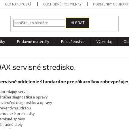
AKO NAKUPOVAŤ
OBCHODNÉ PODMIENKY
PODMIENKY OCHRANY
HLEDAT
áky
Prídavné materiály
Príslušenstvo
Výpredaj
Ob
AX servisné stredisko.
ervisné oddelenie štandardne pre zákazníkov zabezpečuje:
opredajný servis
áručnú diagnostiku a opravy
ozáručnú diagnostiku a opravy
reventívnu údržbu
eriodické prehliadky
ervisné správy
áhradné diely