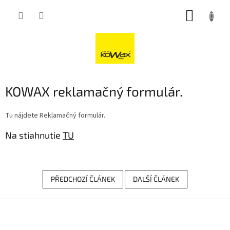
Přejít
NÁKUP
na
obsah
KOŠÍK
KOWAX reklamačný formulár.
Tu nájdete
Reklamačný formulár.
Na stiahnutie
TU
PŘEDCHOZÍ ČLÁNEK
DALŠÍ ČLÁNEK
Z
á
p