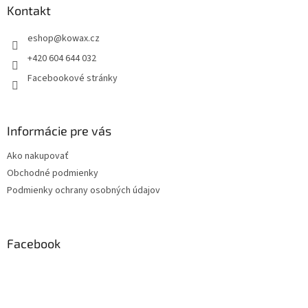
a
Kontakt
t
eshop
@
kowax.cz
í
+420 604 644 032
Facebookové stránky
Informácie pre vás
Ako nakupovať
Obchodné podmienky
Podmienky ochrany osobných údajov
Facebook