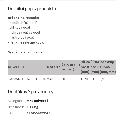
Detailní popis produktu
Určené na rezanie:
- konštrukčnú oceľ
- uhlíková oceľ
- nehrdzavejúca oceľ
- nástrojová oceľ
- hliník/neželezné kovy.
Systém označovania:
Dĺžka
Šírka
Rozstup
Zarovnanie
KOWAX ID
Materiál
pásu
pásu
zubov
zubov (°)
(mm)
(mm)
(mm/mm)
KWXM4200.1620.13.0610
M42
00
1620
13
6/10
Doplňkové parametry
Kategorie
:
M42 univerzál
Hmotnost
:
0.14 kg
EAN
:
0796554472515