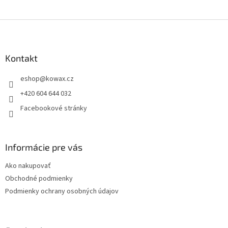
Z
á
p
a
Kontakt
t
eshop
@
kowax.cz
í
+420 604 644 032
Facebookové stránky
Informácie pre vás
Ako nakupovať
Obchodné podmienky
Podmienky ochrany osobných údajov