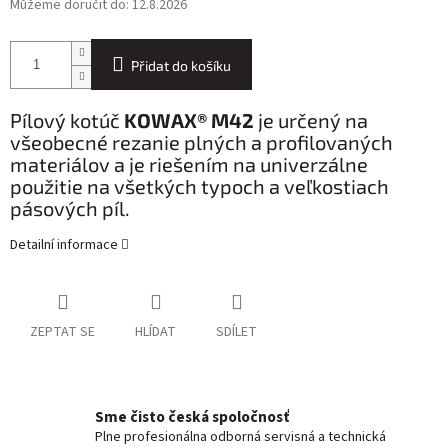
Můžeme doručit do:
12.8.2026
Přidat do košíku
Pílový kotúč
KOWAX® M42
je určený na
všeobecné rezanie plných a profilovaných
materiálov a je riešením na univerzálne
použitie na všetkých typoch a veľkostiach
pásových píl.
Detailní informace
ZEPTAT SE
HLÍDAT
SDÍLET
Sme čisto česká spoločnosť
Plne profesionálna odborná servisná a technická