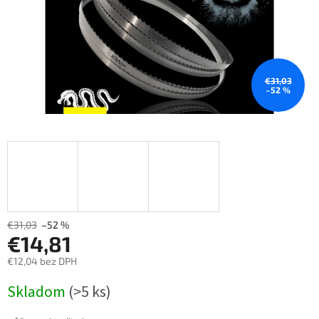
€31,03
–52 %
€31,03
–52 %
€14,81
€12,04 bez DPH
Měrná
Skladom
(>5 ks)
cena: