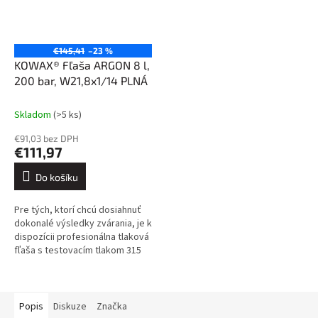
€145,41
–23 %
KOWAX® Fľaša ARGON 8 l,
200 bar, W21,8x1/14 PLNÁ
Skladom
(>5 ks)
€91,03 bez DPH
€111,97
Do košíku
Pre tých, ktorí chcú dosiahnuť
dokonalé výsledky zvárania, je k
dispozícii profesionálna tlaková
fľaša s testovacím tlakom 315
barov, ktorá je vybavená
uzatváracím ventilom s...
Popis
Diskuze
Značka