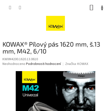
Přejít
NÁKUP
na
obsah
KOŠÍK
KOWAX® Pílový pás 1620 mm, š.13
mm, M42, 6/10
KWXM4200.1620.13.0610
Průměrné
Neohodnoceno
Podrobnosti hodnocení
Značka:
KOWAX
hodnocení
produktu
je
0,0
z
5
hvězdiček.