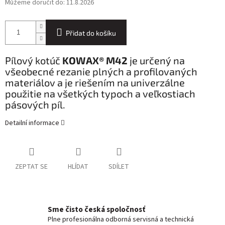
Můžeme doručit do:
11.8.2026
Přidat do košíku
Pílový kotúč
KOWAX® M42
je určený na
všeobecné rezanie plných a profilovaných
materiálov a je riešením na univerzálne
použitie na všetkých typoch a veľkostiach
pásových píl.
Detailní informace
ZEPTAT SE
HLÍDAT
SDÍLET
Sme čisto česká spoločnosť
Plne profesionálna odborná servisná a technická