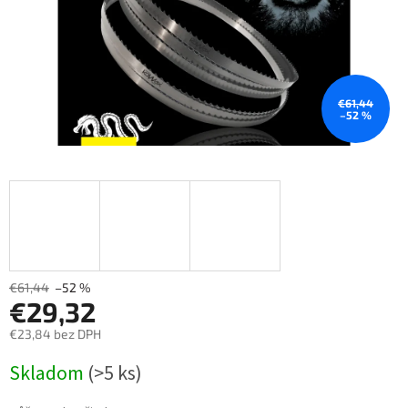
€61,44
–52 %
€61,44
–52 %
€29,32
€23,84 bez DPH
Měrná
Skladom
(>5 ks)
cena: