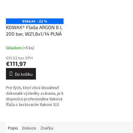
€145,41
–23 %
KOWAX® Fľaša ARGON 8 l,
200 bar, W21,8x1/14 PLNÁ
Skladom
(>5 ks)
€91,03 bez DPH
€111,97
Do košíku
Pre tých, ktorí chcú dosiahnuť
dokonalé výsledky zvárania, je k
dispozícii profesionálna tlaková
fľaša s testovacím tlakom 315
barov, ktorá je vybavená
uzatváracím ventilom s...
Popis
Diskuze
Značka