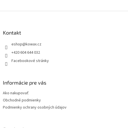
Z
á
p
a
Kontakt
t
eshop
@
kowax.cz
í
+420 604 644 032
Facebookové stránky
Informácie pre vás
Ako nakupovať
Obchodné podmienky
Podmienky ochrany osobných údajov