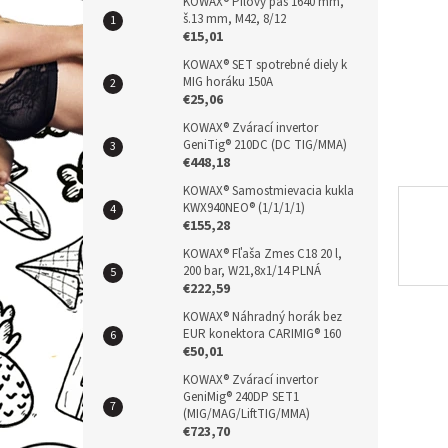
n
KOWAX® Pílový pás 1640 mm,
š.13 mm, M42, 8/12
e
€15,01
l
KOWAX® SET spotrebné diely k
MIG horáku 150A
€25,06
KOWAX® Zvárací invertor
GeniTig® 210DC (DC TIG/MMA)
€448,18
KOWAX® Samostmievacia kukla
KWX940NEO® (1/1/1/1)
€155,28
KOWAX® Fľaša Zmes C18 20 l,
200 bar, W21,8x1/14 PLNÁ
€222,59
KOWAX® Náhradný horák bez
EUR konektora CARIMIG® 160
€50,01
KOWAX® Zvárací invertor
GeniMig® 240DP SET1
(MIG/MAG/LiftTIG/MMA)
€723,70