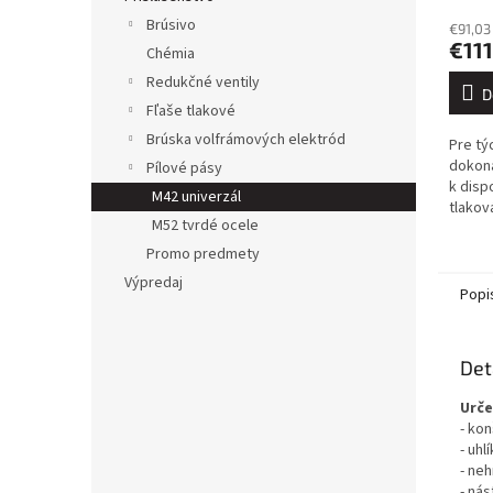
Brúsivo
€91,03
€111
Chémia
Redukčné ventily
D
Fľaše tlakové
Brúska volfrámových elektród
Pre tý
dokona
Pílové pásy
k disp
M42 univerzál
tlakov
M52 tvrdé ocele
tlakom
vybave
Promo predmety
s...
Výpredaj
Popi
Det
Urče
- ko
- uhl
- ne
- nás