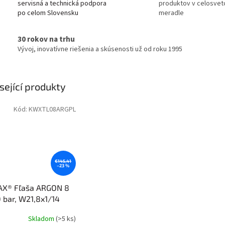
servisná a technická podpora
produktov v celosve
po celom Slovensku
meradle
30 rokov na trhu
Vývoj, inovatívne riešenia a skúsenosti už od roku 1995
sející produkty
Kód:
KWXTL08ARGPL
€145,41
–23 %
X® Fľaša ARGON 8
0 bar, W21,8x1/14
Skladom
(>5 ks)