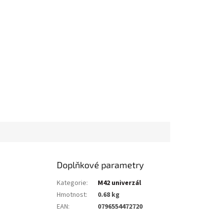
Doplňkové parametry
Kategorie
:
M42 univerzál
Hmotnost
:
0.68 kg
EAN
:
0796554472720