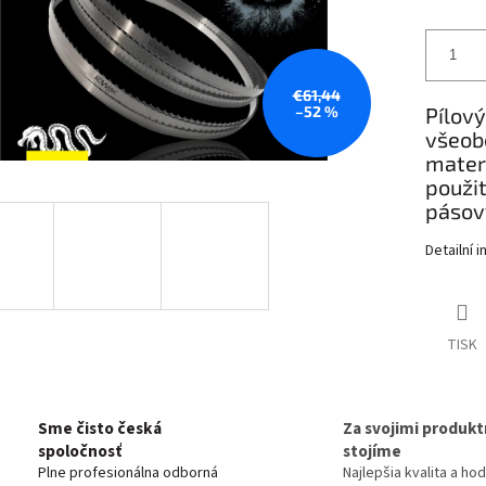
€61,44
–52 %
Pílový
všeob
materi
použit
pásový
Detailní 
TISK
Sme čisto česká
Za svojimi produkt
spoločnosť
stojíme
Plne profesionálna odborná
Najlepšia kvalita a ho