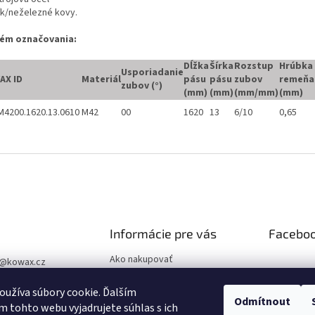
ník/neželezné kovy.
ém označovania:
Dĺžka
Šírka
Rozstup
Hrúbka
Usporiadanie
AX ID
Materiál
pásu
pásu
zubov
remeňa
zubov (°)
(mm)
(mm)
(mm/mm)
(mm)
4200.1620.13.0610
M42
00
1620
13
6/10
0,65
Informácie pre vás
Facebo
Ako nakupovať
@
kowax.cz
Obchodné podmienky
04 644 032
užíva súbory cookie. Ďalším
Podmienky ochrany osobných
Odmítnout
ookové stránky
 tohto webu vyjadrujete súhlas s ich
údajov