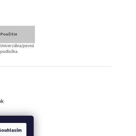
Použitie
Univerzálna/pevná
podložka.
ok
Souhlasím