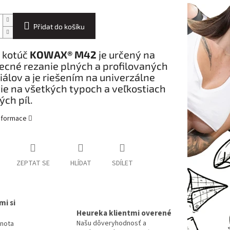
Přidat do košíku
 kotúč
KOWAX® M42
je určený na
ecné rezanie plných a profilovaných
álov a je riešením na univerzálne
ie na všetkých typoch a veľkostiach
ch píl.
informace
ZEPTAT SE
HLÍDAT
SDÍLET
mi si
Heureka klientmi overené
Našu dôveryhodnosť a
dnota