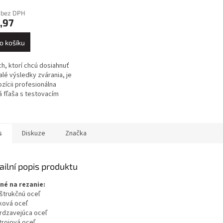
 bez DPH
,97
o košíku
ch, ktorí chcú dosiahnuť
lé výsledky zvárania, je
ozícii profesionálna
á fľaša s testovacím
 315 barov, ktorá je
ná uzatváracím ventilom
s
Diskuze
Značka
ailní popis produktu
né na rezanie:
nštrukčnú oceľ
íková oceľ
hrdzavejúca oceľ
trojová oceľ