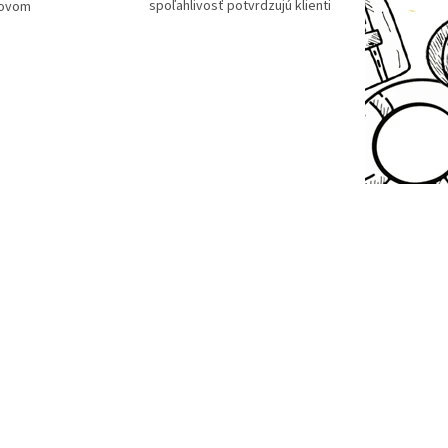
spoľahlivosť potvrdzujú klienti
tovom