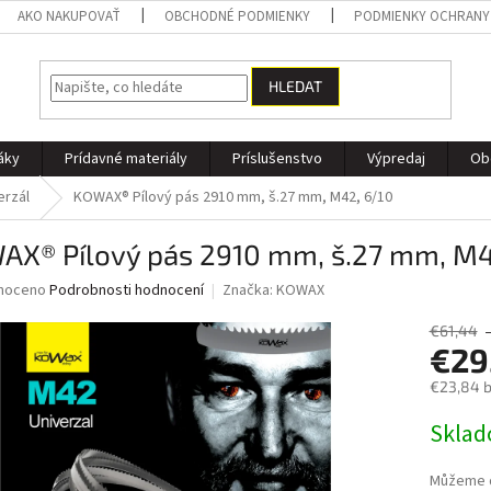
AKO NAKUPOVAŤ
OBCHODNÉ PODMIENKY
PODMIENKY OCHRANY
HLEDAT
áky
Prídavné materiály
Príslušenstvo
Výpredaj
Ob
erzál
KOWAX® Pílový pás 2910 mm, š.27 mm, M42, 6/10
AX® Pílový pás 2910 mm, š.27 mm, M4
né
noceno
Podrobnosti hodnocení
Značka:
KOWAX
ní
u
€61,44
€29
€23,84 
Měrná
Skla
ek.
cena:
Můžeme d