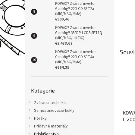
KOWAX® Zvárací invertor
GeniMig® 220LCD SET2a
(MIG/MAG/MMA)
€900,46
KOWAX® Zvárací invertor
GeniMig® 350DP LCD5 SET1Q
(MIG/MAG/LiftTIG)
€2 478,67
Souvi
KOWAX® Zvárací invertor
GeniMig® 220LCD SET4a
(MIG/MAG/MMA)
€664,35
Přeskočit
Kategorie
kategorie
Zváracia technika
Samostmievacie kukly
KOWA
Horáky
l, 20
PLNÁ
Prídavné materiály
Príslušenstvo