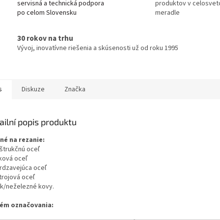
servisná a technická podpora
produktov v celosve
po celom Slovensku
meradle
30 rokov na trhu
Vývoj, inovatívne riešenia a skúsenosti už od roku 1995
s
Diskuze
Značka
ailní popis produktu
né na rezanie:
nštrukčnú oceľ
íková oceľ
hrdzavejúca oceľ
trojová oceľ
ník/neželezné kovy.
ém označovania: