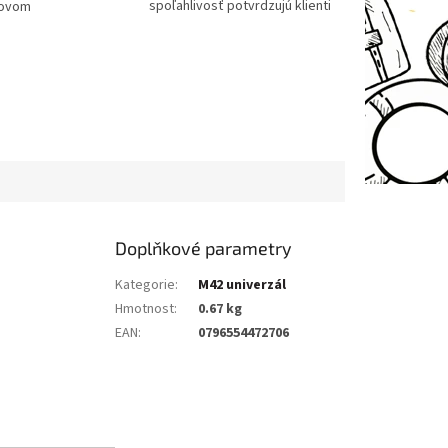
spoľahlivosť potvrdzujú klienti
tovom
Doplňkové parametry
Kategorie
:
M42 univerzál
Hmotnost
:
0.67 kg
EAN
:
0796554472706