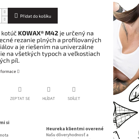
Přidat do košíku
 kotúč
KOWAX® M42
je určený na
ecné rezanie plných a profilovaných
álov a je riešením na univerzálne
ie na všetkých typoch a veľkostiach
ch píl.
informace
ZEPTAT SE
HLÍDAT
SDÍLET
mi si
Heureka klientmi overené
Našu dôveryhodnosť a
dnota