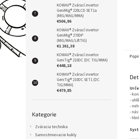
KOWAX® Zvárací invertor
GeniMig® 220LCD SET1a
(MIG/MAG/MMA)
€506,86
KOWAX® Zvárací invertor
GeniMig® 270DP
(MIG/MAG/LiftTIG)
€1 261,38
KOWAX® Zvárací invertor
Popi
GeniTig® 210DC (DC TIG/MMA)
€448,18
KOWAX® Zvárací invertor
Det
GeniTig® 210DC SET1 (DC
TIG/MMA)
Urče
€479,85
- ko
- uhl
- ne
Přeskočit
- nás
Kategorie
kategorie
- hli
Zváracia technika
Syst
Samostmievacie kukly