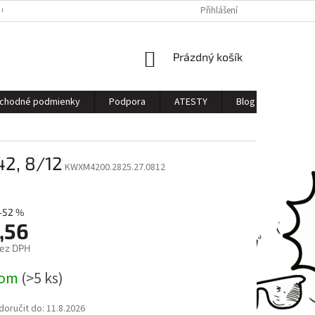
 OSOBNÝCH ÚDAJOV
Přihlášení
NÁKUPNÍ
Prázdný košík
KOŠÍK
chodné podmienky
Podpora
ATESTY
Blog
Kontak
2, 8/12
KWXM4200.2825.27.0812
–52 %
,56
bez DPH
dom
(>5 ks)
oručit do:
11.8.2026