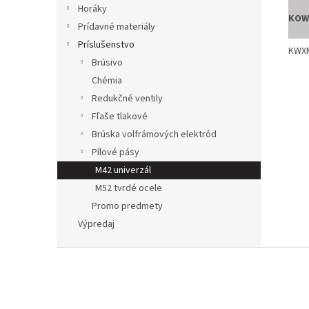
Horáky
KOW
Prídavné materiály
Príslušenstvo
KWXM
Brúsivo
Chémia
Redukčné ventily
Fľaše tlakové
Brúska volfrámových elektród
Pílové pásy
M42 univerzál
M52 tvrdé ocele
Promo predmety
Výpredaj
Z
á
p
a