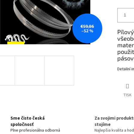
€59,86
–52 %
Pílový
všeob
materi
použit
pásový
Detailní 
TISK
Sme čisto česká
Za svojimi produkt
spoločnosť
stojíme
Plne profesionálna odborná
Najlepšia kvalita a ho