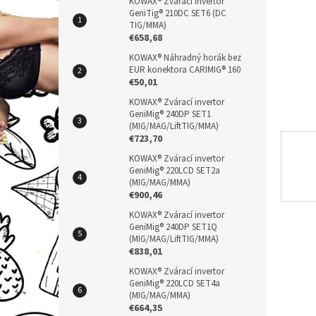
n
KOWAX® Zvárací invertor
GeniTig® 210DC SET6 (DC
e
TIG/MMA)
l
€658,68
KOWAX® Náhradný horák bez
EUR konektora CARIMIG® 160
€50,01
KOWAX® Zvárací invertor
GeniMig® 240DP SET1
(MIG/MAG/LiftTIG/MMA)
€723,70
KOWAX® Zvárací invertor
GeniMig® 220LCD SET2a
(MIG/MAG/MMA)
€900,46
KOWAX® Zvárací invertor
GeniMig® 240DP SET1Q
(MIG/MAG/LiftTIG/MMA)
€838,01
KOWAX® Zvárací invertor
GeniMig® 220LCD SET4a
(MIG/MAG/MMA)
€664,35