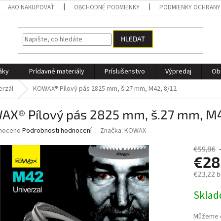
AKO NAKUPOVAŤ
OBCHODNÉ PODMIENKY
PODMIENKY OCHRANY
HLEDAT
áky
Prídavné materiály
Príslušenstvo
Výpredaj
Ob
erzál
KOWAX® Pílový pás 2825 mm, š.27 mm, M42, 8/12
AX® Pílový pás 2825 mm, š.27 mm, M4
né
noceno
Podrobnosti hodnocení
Značka:
KOWAX
ní
u
€59,86
€28
€23,22 
Měrná
Skla
ek.
cena:
Můžeme d