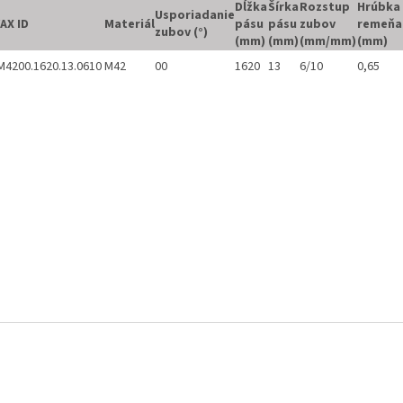
Dĺžka
Šírka
Rozstup
Hrúbka
Usporiadanie
AX ID
Materiál
pásu
pásu
zubov
remeňa
zubov (°)
(mm)
(mm)
(mm/mm)
(mm)
4200.1620.13.0610
M42
00
1620
13
6/10
0,65