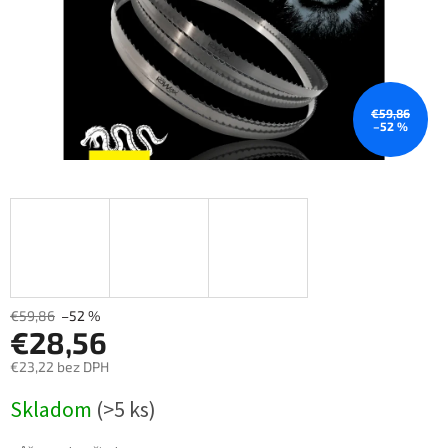
€59,86
–52 %
€59,86
–52 %
€28,56
€23,22 bez DPH
Měrná
Skladom
(>5 ks)
cena: