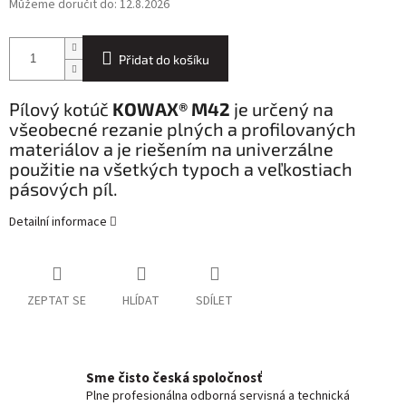
Můžeme doručit do:
12.8.2026
Přidat do košíku
Pílový kotúč
KOWAX® M42
je určený na
všeobecné rezanie plných a profilovaných
materiálov a je riešením na univerzálne
použitie na všetkých typoch a veľkostiach
pásových píl.
Detailní informace
ZEPTAT SE
HLÍDAT
SDÍLET
Sme čisto česká spoločnosť
Plne profesionálna odborná servisná a technická