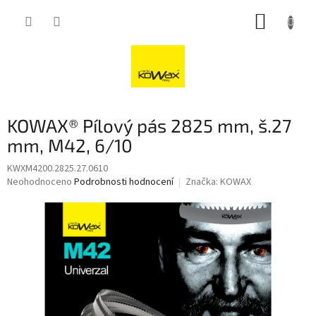
Přejít
NÁKUP
na
obsah
KOŠÍK
KOWAX® Pílový pás 2825 mm, š.27
mm, M42, 6/10
KWXM4200.2825.27.0610
Průměrné
Neohodnoceno
Podrobnosti hodnocení
Značka:
KOWAX
hodnocení
produktu
je
0,0
z
5
hvězdiček.