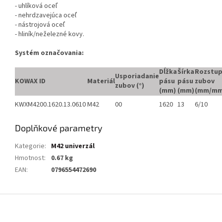
- uhlíková oceľ
- nehrdzavejúca oceľ
- nástrojová oceľ
- hliník/neželezné kovy.
Systém označovania:
Dĺžka
Šírka
Rozstu
Usporiadanie
KOWAX ID
Materiál
pásu
pásu
zubov
zubov (°)
(mm)
(mm)
(mm/mm
KWXM4200.1620.13.0610
M42
00
1620
13
6/10
Doplňkové parametry
Kategorie
:
M42 univerzál
Hmotnost
:
0.67 kg
EAN
:
0796554472690
Z
á
p