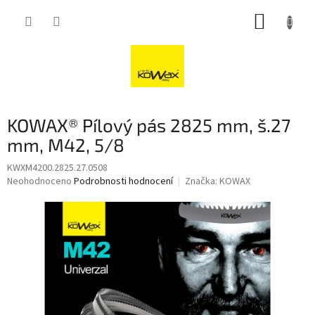
Přejít
NÁKUP
na
obsah
KOŠÍK
KOWAX® Pílový pás 2825 mm, š.27
mm, M42, 5/8
KWXM4200.2825.27.0508
Průměrné
Neohodnoceno
Podrobnosti hodnocení
Značka:
KOWAX
hodnocení
produktu
je
0,0
z
5
hvězdiček.