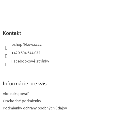
Z
á
p
a
Kontakt
t
eshop
@
kowax.cz
í
+420 604 644 032
Facebookové stránky
Informácie pre vás
Ako nakupovať
Obchodné podmienky
Podmienky ochrany osobných údajov