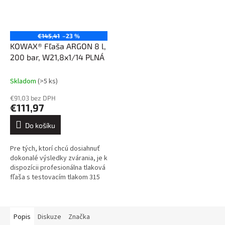
€145,41
–23 %
KOWAX® Fľaša ARGON 8 l,
200 bar, W21,8x1/14 PLNÁ
Skladom
(>5 ks)
€91,03 bez DPH
€111,97
Do košíku
Pre tých, ktorí chcú dosiahnuť
dokonalé výsledky zvárania, je k
dispozícii profesionálna tlaková
fľaša s testovacím tlakom 315
barov, ktorá je vybavená
uzatváracím ventilom s...
Popis
Diskuze
Značka