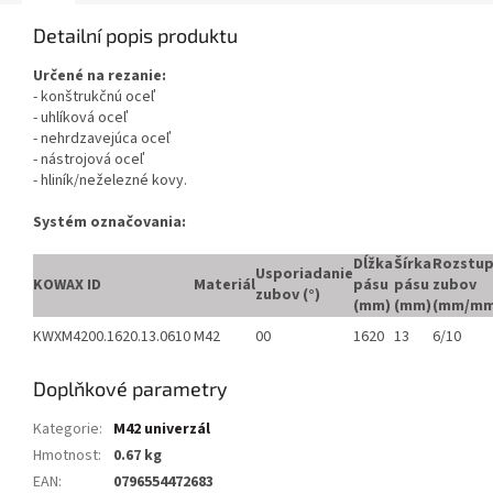
Detailní popis produktu
Určené na rezanie:
- konštrukčnú oceľ
- uhlíková oceľ
- nehrdzavejúca oceľ
- nástrojová oceľ
- hliník/neželezné kovy.
Systém označovania:
Dĺžka
Šírka
Rozstu
Usporiadanie
KOWAX ID
Materiál
pásu
pásu
zubov
zubov (°)
(mm)
(mm)
(mm/mm
KWXM4200.1620.13.0610
M42
00
1620
13
6/10
Doplňkové parametry
Kategorie
:
M42 univerzál
Hmotnost
:
0.67 kg
EAN
:
0796554472683