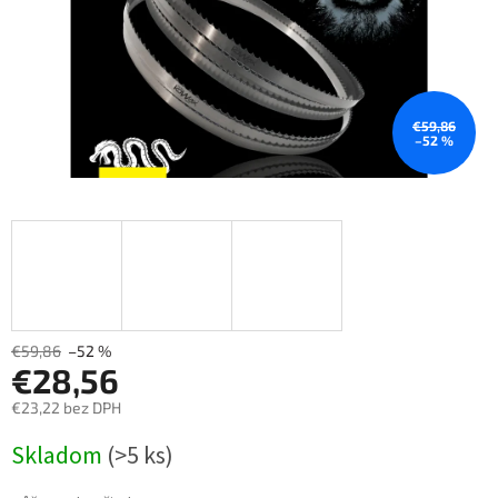
€59,86
–52 %
€59,86
–52 %
€28,56
€23,22 bez DPH
Měrná
Skladom
(>5 ks)
cena: