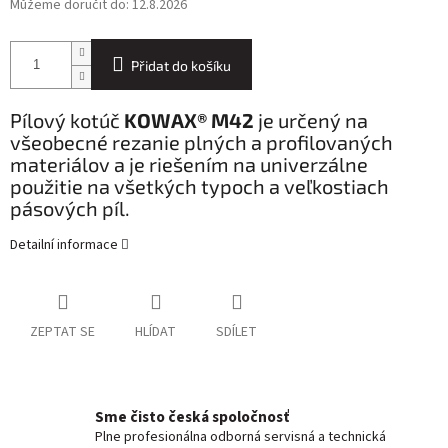
Můžeme doručit do:
12.8.2026
Přidat do košíku
Pílový kotúč
KOWAX® M42
je určený na
všeobecné rezanie plných a profilovaných
materiálov a je riešením na univerzálne
použitie na všetkých typoch a veľkostiach
pásových píl.
Detailní informace
ZEPTAT SE
HLÍDAT
SDÍLET
Sme čisto česká spoločnosť
Plne profesionálna odborná servisná a technická