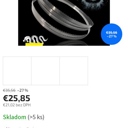
€35,56
–27 %
€35,56
–27 %
€25,85
€21,02 bez DPH
Měrná
Skladom
(>5 ks)
cena: