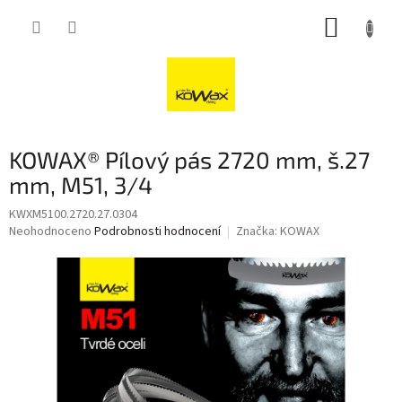
Přejít
NÁKUP
na
obsah
KOŠÍK
KOWAX® Pílový pás 2720 mm, š.27
mm, M51, 3/4
KWXM5100.2720.27.0304
Průměrné
Neohodnoceno
Podrobnosti hodnocení
Značka:
KOWAX
hodnocení
produktu
je
0,0
z
5
hvězdiček.