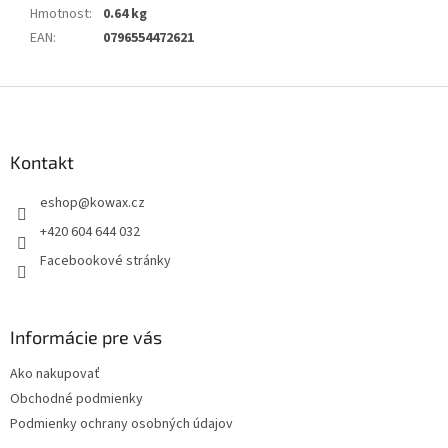
Hmotnost
:
0.64 kg
EAN
:
0796554472621
Z
á
p
a
Kontakt
t
eshop
@
kowax.cz
í
+420 604 644 032
Facebookové stránky
Informácie pre vás
Ako nakupovať
Obchodné podmienky
Podmienky ochrany osobných údajov