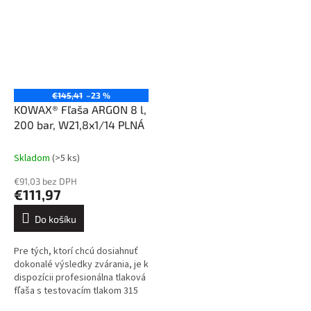
€145,41
–23 %
KOWAX® Fľaša ARGON 8 l,
200 bar, W21,8x1/14 PLNÁ
Skladom
(>5 ks)
€91,03 bez DPH
€111,97
Do košíku
Pre tých, ktorí chcú dosiahnuť
dokonalé výsledky zvárania, je k
dispozícii profesionálna tlaková
fľaša s testovacím tlakom 315
barov, ktorá je vybavená