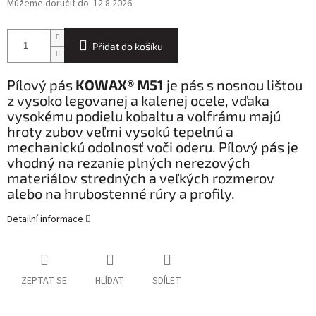
Můžeme doručit do:
12.8.2026
Přidat do košíku
Pílový pás
KOWAX® M51
je pás s nosnou lištou
z vysoko legovanej a kalenej ocele, vďaka
vysokému podielu kobaltu a volfrámu majú
hroty zubov veľmi vysokú tepelnú a
mechanickú odolnosť voči oderu. Pílový pás je
vhodný na rezanie plných nerezových
materiálov stredných a veľkých rozmerov
alebo na hrubostenné rúry a profily.
Detailní informace
ZEPTAT SE
HLÍDAT
SDÍLET