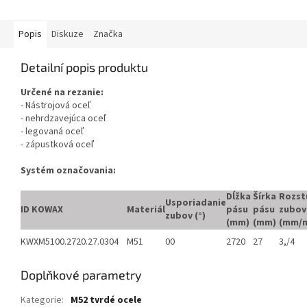
uzatváracím ventilom s...
Popis
Diskuze
Značka
Detailní popis produktu
Určené na rezanie:
- Nástrojová oceľ
- nehrdzavejúca oceľ
- legovaná oceľ
- zápustková oceľ
Systém označovania:
Dĺžka
Šírka
Rozst
Usporiadanie
ID KOWAX
Materiál
pásu
pásu
zubov
zubov (°)
(mm)
(mm)
(mm/
KWXM5100.2720.27.0304
M51
00
2720
27
3,/4
Doplňkové parametry
Kategorie
:
M52 tvrdé ocele