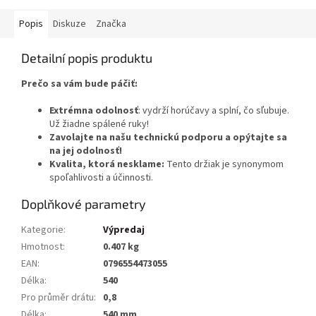
Popis
Diskuze
Značka
Detailní popis produktu
Prečo sa vám bude páčiť:
Extrémna odolnosť
: vydrží horúčavy a splní, čo sľubuje.
Už žiadne spálené ruky!
Zavolajte na našu technickú podporu a opýtajte sa
na jej odolnosť!
Kvalita, ktorá nesklame:
Tento držiak je synonymom
spoľahlivosti a účinnosti.
Doplňkové parametry
Kategorie
:
Výpredaj
Hmotnost
:
0.407 kg
EAN
:
0796554473055
Délka
:
540
Pro průměr drátu
:
0,8
Délka
:
540 mm