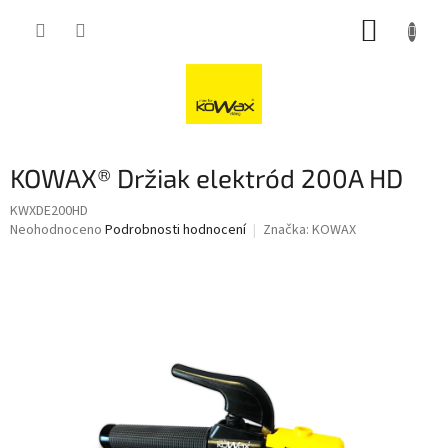
Přejít
NÁKUP
na
obsah
KOŠÍK
KOWAX® Držiak elektród 200A HD
KWXDE200HD
Průměrné
Neohodnoceno
Podrobnosti hodnocení
Značka:
KOWAX
hodnocení
produktu
je
0,0
z
5
hvězdiček.