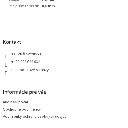
Pro průměr drátu
:
0,8 mm
Z
á
p
a
Kontakt
t
eshop
@
kowax.cz
í
+420 604 644 032
Facebookové stránky
Informácie pre vás
Ako nakupovať
Obchodné podmienky
Podmienky ochrany osobných údajov