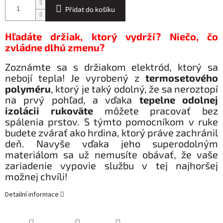
Přidat do košíku
Hľadáte držiak, ktorý vydrží? Niečo, čo
zvládne dlhú zmenu?
Zoznámte sa s držiakom elektród, ktorý sa
nebojí tepla! Je vyrobený z
termosetového
polyméru
, ktorý je taký odolný, že sa neroztopí
na prvý pohľad, a vďaka
tepelne odolnej
izolácii rukoväte
môžete pracovať bez
spálenia prstov. S týmto pomocníkom v ruke
budete zvárať ako hrdina, ktorý práve zachránil
deň. Navyše vďaka jeho superodolným
materiálom sa už nemusíte obávať, že vaše
zariadenie vypovie službu v tej najhoršej
možnej chvíli!
Detailní informace