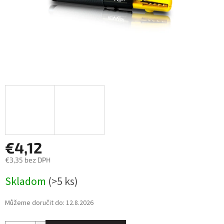
€4,12
€3,35 bez DPH
Měrná
Skladom
(>5 ks)
cena:
Můžeme doručit do:
12.8.2026