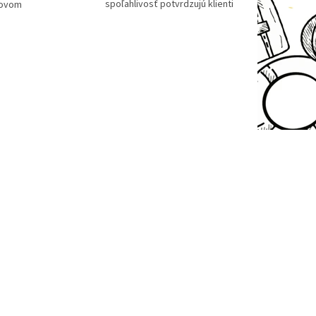
spoľahlivosť potvrdzujú klienti
tovom