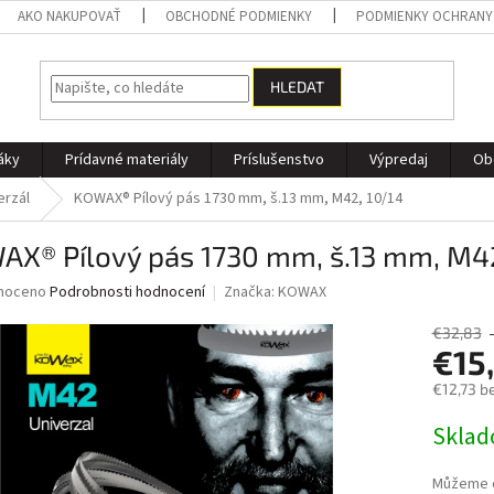
AKO NAKUPOVAŤ
OBCHODNÉ PODMIENKY
PODMIENKY OCHRANY
HLEDAT
áky
Prídavné materiály
Príslušenstvo
Výpredaj
Ob
erzál
KOWAX® Pílový pás 1730 mm, š.13 mm, M42, 10/14
AX® Pílový pás 1730 mm, š.13 mm, M42
né
noceno
Podrobnosti hodnocení
Značka:
KOWAX
ní
u
€32,83
€15
€12,73 b
Měrná
Skla
ek.
cena:
Můžeme d