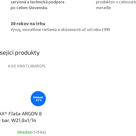
servisná a technická podpora
produktov v celosve
po celom Slovensku
meradle
30 rokov na trhu
Vývoj, inovatívne riešenia a skúsenosti už od roku 1995
sející produkty
Kód:
KWXTL08ARGPL
€145,41
–23 %
X® Fľaša ARGON 8
0 bar, W21,8x1/14
Skladom
(>5 ks)