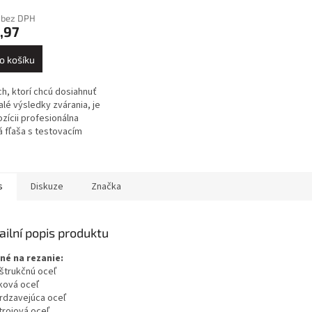
 bez DPH
,97
o košíku
ch, ktorí chcú dosiahnuť
lé výsledky zvárania, je
ozícii profesionálna
á fľaša s testovacím
 315 barov, ktorá je
ná uzatváracím ventilom
s
Diskuze
Značka
ailní popis produktu
né na rezanie:
nštrukčnú oceľ
íková oceľ
hrdzavejúca oceľ
trojová oceľ