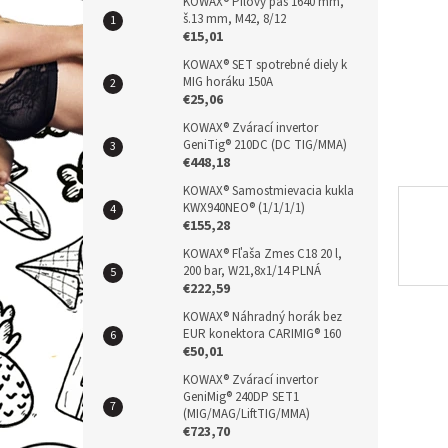
n
KOWAX® Pílový pás 1640 mm,
š.13 mm, M42, 8/12
e
€15,01
l
KOWAX® SET spotrebné diely k
MIG horáku 150A
€25,06
KOWAX® Zvárací invertor
GeniTig® 210DC (DC TIG/MMA)
€448,18
KOWAX® Samostmievacia kukla
KWX940NEO® (1/1/1/1)
€155,28
KOWAX® Fľaša Zmes C18 20 l,
200 bar, W21,8x1/14 PLNÁ
€222,59
KOWAX® Náhradný horák bez
EUR konektora CARIMIG® 160
€50,01
KOWAX® Zvárací invertor
GeniMig® 240DP SET1
(MIG/MAG/LiftTIG/MMA)
€723,70