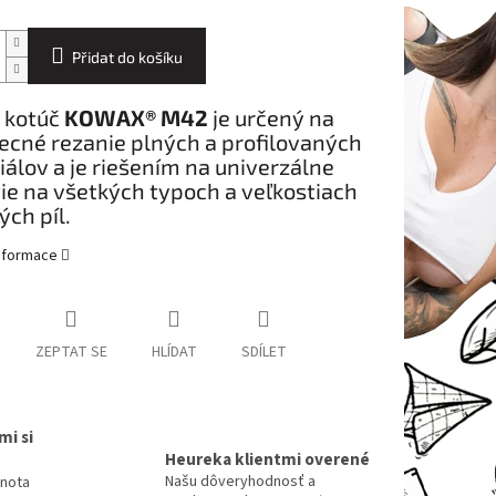
Přidat do košíku
 kotúč
KOWAX® M42
je určený na
ecné rezanie plných a profilovaných
álov a je riešením na univerzálne
ie na všetkých typoch a veľkostiach
ch píl.
informace
ZEPTAT SE
HLÍDAT
SDÍLET
mi si
Heureka klientmi overené
Našu dôveryhodnosť a
dnota