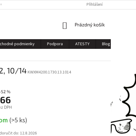
 OSOBNÝCH ÚDAJOV
Přihlášení
NÁKUPNÍ
Prázdný košík
KOŠÍK
chodné podmienky
Podpora
ATESTY
Blog
Kontak
, 10/14
KWXM4200.1730.13.1014
–52 %
,66
ez DPH
dom
(>5 ks)
oručit do:
12.8.2026