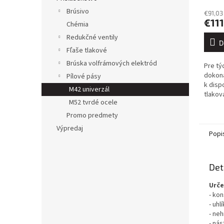
Brúsivo
€91,03
€111
Chémia
Redukčné ventily
D
Fľaše tlakové
Brúska volfrámových elektród
Pre tý
dokona
Pílové pásy
k disp
M42 univerzál
tlakov
M52 tvrdé ocele
tlakom
vybave
Promo predmety
s...
Výpredaj
Popi
Det
Urče
- ko
- uhl
- ne
- nás