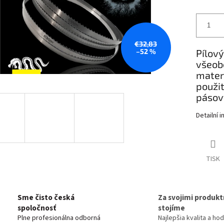
€32,83
–52 %
Pílový
všeob
materi
použit
pásový
Detailní 
TISK
Sme čisto česká
Za svojimi produkt
spoločnosť
stojíme
Plne profesionálna odborná
Najlepšia kvalita a ho