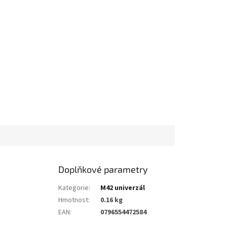
Doplňkové parametry
Kategorie
:
M42 univerzál
Hmotnost
:
0.16 kg
EAN
:
0796554472584