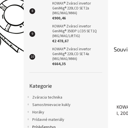
KOWAX® Zvárací invertor
GeniMig® 220LCD SET2a
(MIG/MAG/MMA)
€900,46
KOWAX® Zvárací invertor
GeniMig® 350DP LCD5 SET1Q
(MIG/MAG/LiftTIG)
€2 478,67
Souvi
KOWAX® Zvárací invertor
GeniMig® 220LCD SET4a
(MIG/MAG/MMA)
€664,35
Přeskočit
Kategorie
kategorie
Zváracia technika
Samostmievacie kukly
KOWA
Horáky
l, 20
PLNÁ
Prídavné materiály
Príslušenstvo