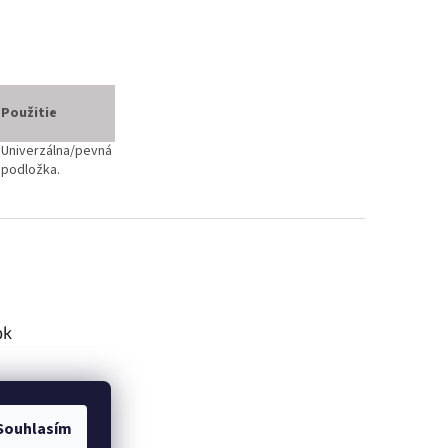
Použitie
Univerzálna/pevná
podložka.
ok
Souhlasím