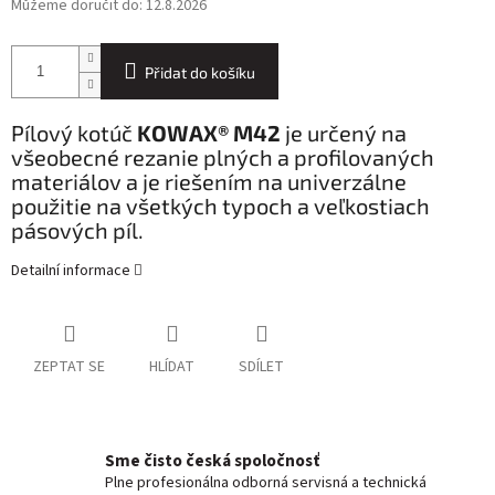
Můžeme doručit do:
12.8.2026
Přidat do košíku
Pílový kotúč
KOWAX® M42
je určený na
všeobecné rezanie plných a profilovaných
materiálov a je riešením na univerzálne
použitie na všetkých typoch a veľkostiach
pásových píl.
Detailní informace
ZEPTAT SE
HLÍDAT
SDÍLET
Sme čisto česká spoločnosť
Plne profesionálna odborná servisná a technická