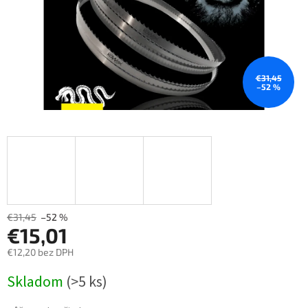
€31,45
–52 %
€31,45
–52 %
€15,01
€12,20 bez DPH
Měrná
Skladom
(>5 ks)
cena: