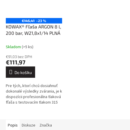
€145,41
–23 %
KOWAX® Fľaša ARGON 8 l,
200 bar, W21,8x1/14 PLNÁ
Skladom
(>5 ks)
€91,03 bez DPH
€111,97
Do košíku
Pre tých, ktorí chcú dosiahnuť
dokonalé výsledky zvárania, je k
dispozícii profesionálna tlaková
fľaša s testovacím tlakom 315
barov, ktorá je vybavená
uzatváracím ventilom s...
Popis
Diskuze
Značka