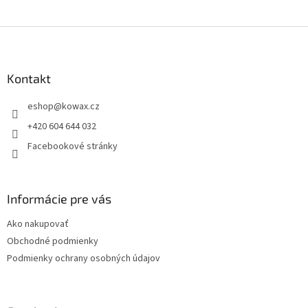
Z
á
p
a
Kontakt
t
eshop
@
kowax.cz
í
+420 604 644 032
Facebookové stránky
Informácie pre vás
Ako nakupovať
Obchodné podmienky
Podmienky ochrany osobných údajov