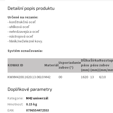
Detailní popis produktu
Určené na rezanie:
- konštrukčnú oceľ
- uhlíková oceľ
- nehrdzavejúca oceľ
- nástrojová oceľ
- hliník/neželezné kovy.
Systém označovania:
Dĺžka
Šírka
Rozstu
Usporiadanie
KOWAX ID
Materiál
pásu
pásu
zubov
zubov (°)
(mm)
(mm)
(mm/mm
KWXM4200.1620.13.0610
M42
00
1620
13
6/10
Doplňkové parametry
Kategorie
:
M42 univerzál
Hmotnost
:
0.15 kg
EAN
:
0796554472553