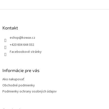
Z
á
p
a
Kontakt
t
eshop
@
kowax.cz
í
+420 604 644 032
Facebookové stránky
Informácie pre vás
Ako nakupovať
Obchodné podmienky
Podmienky ochrany osobných údajov