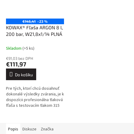
€145,41
–23 %
KOWAX® Fľaša ARGON 8 l,
200 bar, W21,8x1/14 PLNÁ
Skladom
(>5 ks)
€91,03 bez DPH
€111,97
Do košíku
Pre tých, ktorí chcú dosiahnuť
dokonalé výsledky zvárania, je k
dispozícii profesionálna tlaková
fľaša s testovacím tlakom 315
barov, ktorá je vybavená
uzatváracím ventilom s...
Popis
Diskuze
Značka