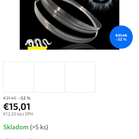
€31,45
–52 %
€31,45
–52 %
€15,01
€12,20 bez DPH
Měrná
Skladom
(>5 ks)
cena: