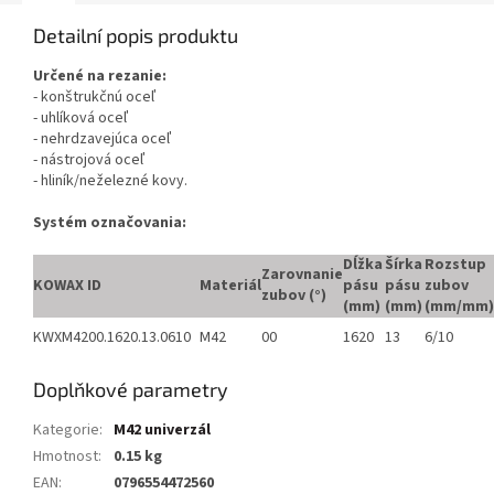
Detailní popis produktu
Určené na rezanie:
- konštrukčnú oceľ
- uhlíková oceľ
- nehrdzavejúca oceľ
- nástrojová oceľ
- hliník/neželezné kovy.
Systém označovania:
Dĺžka
Šírka
Rozstup
Zarovnanie
KOWAX ID
Materiál
pásu
pásu
zubov
zubov (°)
(mm)
(mm)
(mm/mm)
KWXM4200.1620.13.0610
M42
00
1620
13
6/10
Doplňkové parametry
Kategorie
:
M42 univerzál
Hmotnost
:
0.15 kg
EAN
:
0796554472560