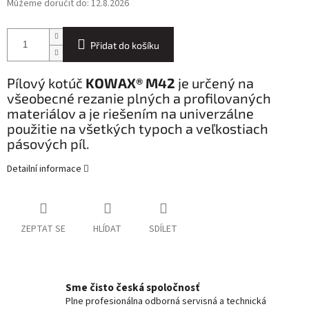
Můžeme doručit do:
12.8.2026
Přidat do košíku
Pílový kotúč
KOWAX® M42
je určený na
všeobecné rezanie plných a profilovaných
materiálov a je riešením na univerzálne
použitie na všetkých typoch a veľkostiach
pásových píl.
Detailní informace
ZEPTAT SE
HLÍDAT
SDÍLET
Sme čisto česká spoločnosť
Plne profesionálna odborná servisná a technická