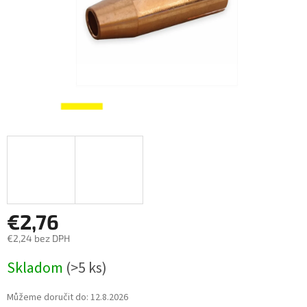
€2,76
€2,24 bez DPH
Měrná
Skladom
(>5 ks)
cena:
Můžeme doručit do:
12.8.2026