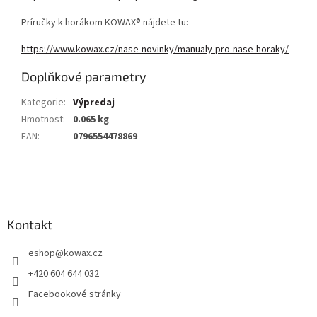
Príručky k horákom KOWAX® nájdete tu:
https://www.kowax.cz/nase-novinky/manualy-pro-nase-horaky/
Doplňkové parametry
Kategorie
:
Výpredaj
Hmotnost
:
0.065 kg
EAN
:
0796554478869
Z
á
p
a
Kontakt
t
eshop
@
kowax.cz
í
+420 604 644 032
Facebookové stránky