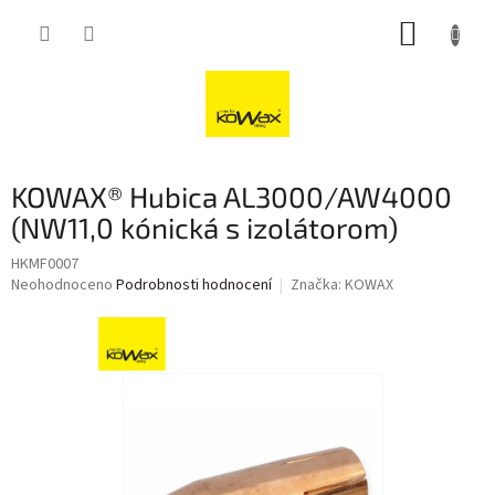
Přejít
NÁKUP
na
obsah
KOŠÍK
KOWAX® Hubica AL3000/AW4000
(NW11,0 kónická s izolátorom)
HKMF0007
Průměrné
Neohodnoceno
Podrobnosti hodnocení
Značka:
KOWAX
hodnocení
produktu
je
0,0
z
5
hvězdiček.