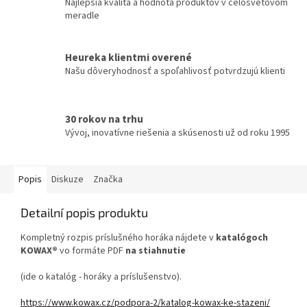
Najlepšia kvalita a hodnota produktov v celosvetovom
meradle
Heureka klientmi overené
Našu dôveryhodnosť a spoľahlivosť potvrdzujú klienti
30 rokov na trhu
Vývoj, inovatívne riešenia a skúsenosti už od roku 1995
Popis
Diskuze
Značka
Detailní popis produktu
Kompletný rozpis príslušného horáka nájdete v
katalógoch
KOWAX®
vo formáte PDF
na stiahnutie
(ide o katalóg - horáky a príslušenstvo).
https://www.kowax.cz/podpora-2/katalog-kowax-ke-stazeni/