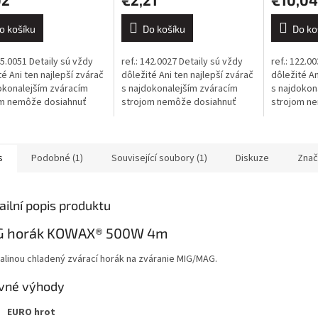
o košíku
Do košíku
Do ko
45.0051 Detaily sú vždy
ref.: 142.0027 Detaily sú vždy
ref.: 122.0
té Ani ten najlepší zvárač
dôležité Ani ten najlepší zvárač
dôležité An
okonalejším zváracím
s najdokonalejším zváracím
s najdokon
om nemôže dosiahnuť
strojom nemôže dosiahnuť
strojom n
lé výsledky, ak sa
dokonalé výsledky, ak sa
dokonalé v
ha na nekvalitné
spolieha na nekvalitné
spolieha na
bné...
spotrebné...
spotrebné.
s
Podobné (1)
Související soubory (1)
Diskuze
Znač
ailní popis produktu
G horák KOWAX® 500W 4m
alinou chladený zvárací horák na zváranie MIG/MAG.
vné výhody
EURO hrot