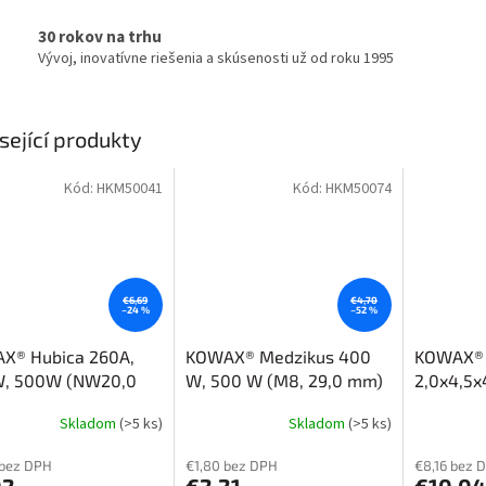
30 rokov na trhu
Vývoj, inovatívne riešenia a skúsenosti už od roku 1995
sející produkty
Kód:
HKM50041
Kód:
HKM50074
€6,69
€4,70
–24 %
–52 %
X® Hubica 260A,
KOWAX® Medzikus 400
KOWAX®
, 500W (NW20,0
W, 500 W (M8, 29,0 mm)
2,0x4,5
vá)
(pre pri
Skladom
(>5 ks)
Skladom
(>5 ks)
 bez DPH
€1,80 bez DPH
€8,16 bez 
02
€2,21
€10,04