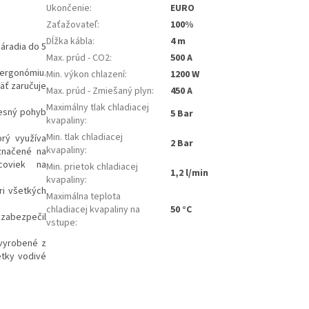
Ukončenie
:
EURO
Zaťažovateľ
:
100%
Dĺžka kábla
:
4 m
áradia do 5
Max. prúd - CO2
:
500 A
ergonómiu.
Min. výkon chlazení
:
1200 W
äť zaručuje
Max. prúd - Zmiešaný plyn
:
450 A
Maximálny tlak chladiacej
resný pohyb
5 Bar
kvapaliny
:
Min. tlak chladiacej
rý využíva
2 Bar
kvapaliny
:
značené na
ncoviek na
Min. prietok chladiacej
1,2 l/min
kvapaliny
:
ri všetkých
Maximálna teplota
chladiacej kvapaliny na
50 °C
abezpečil
vstupe
:
vyrobené z
etky vodivé