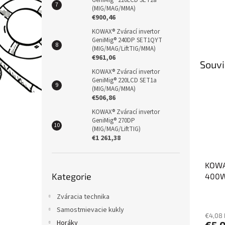
GeniMig® 220LCD SET2a
(MIG/MAG/MMA)
€900,46
KOWAX® Zvárací invertor
GeniMig® 240DP SET1QYT
(MIG/MAG/LiftTIG/MMA)
€961,06
Souvi
KOWAX® Zvárací invertor
GeniMig® 220LCD SET1a
(MIG/MAG/MMA)
€506,86
KOWAX® Zvárací invertor
GeniMig® 270DP
(MIG/MAG/LiftTIG)
€1 261,38
KOWA
Přeskočit
Kategorie
400W
kategorie
valco
Zváracia technika
Samostmievacie kukly
€4,08
Horáky
€5,