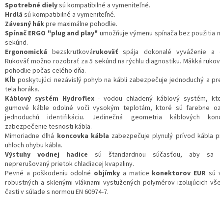
Spotrebné diely
sú kompatibilné a vymeniteľné.
Hrdlá
sú kompatibilné a vymeniteľné.
Závesný hák
pre maximálne pohodlie.
Spínač ERGO "plug and play"
umožňuje výmenu spínača bez použitia n
sekúnd.
Ergonomická
bezskrutková
rukoväť
spája dokonalé vyváženie a 
Rukoväť možno rozobrať za 5 sekúnd na rýchlu diagnostiku. Mäkká rukov
pohodlie počas celého dňa.
Kĺb
poskytujúci nezávislý pohyb na kábli zabezpečuje jednoduchý a p
tela horáka.
Káblový systém Hydroflex
- vodou chladený káblový systém, kto
gumové káble odolné voči vysokým teplotám, ktoré sú farebne o
jednoduchú identifikáciu. Jedinečná geometria káblových ko
zabezpečenie tesnosti kábla.
Mimoriadne dlhá
koncovka kábla
zabezpečuje plynulý prívod kábla p
uhloch ohybu kábla.
Výstuhy vodnej hadice
sú štandardnou súčasťou, aby sa z
neprerušovaný prietok chladiacej kvapaliny.
Pevné a poškodeniu odolné
objímky
a matice
konektorov EUR
sú 
robustných a sklenými vláknami vystužených polymérov izolujúcich vš
časti v súlade s normou EN 60974-7.