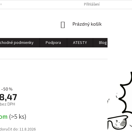
 OSOBNÝCH ÚDAJOV
Přihlášení
NÁKUPNÍ
Prázdný košík
KOŠÍK
chodné podmienky
Podpora
ATESTY
Blog
Kontak
–50 %
8,47
 bez DPH
dom
(>5 ks)
oručit do:
11.8.2026