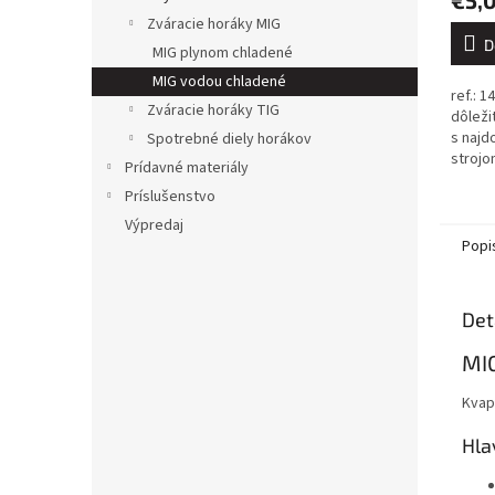
Zváracie horáky MIG
D
MIG plynom chladené
MIG vodou chladené
ref.: 1
Zváracie horáky TIG
dôleži
s najd
Spotrebné diely horákov
stroj
Prídavné materiály
dokona
Príslušenstvo
spolie
spotre
Výpredaj
Popi
Det
MI
Kvap
Hla