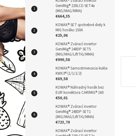
n
KOWAX® Zvárací invertor
GeniMig® 220LCD SET4a
e
(MIG/MAG/MMA)
l
€664,35
KOWAX® SET spotrebné diely k
MIG horáku 150A
€25,06
KOWAX® Zvárací invertor
GeniMig® 240DP SET5
(MIG/MAG/LiftTIG/MMA)
€990,58
KOWAX® Samostmievacia kukla
KWX3® (1/1/1/2)
€69,58
KOWAX® Náhradný horák bez
EUR konektora CARIMIG® 160
€50,01
KOWAX® Zvárací invertor
GeniMig® 240DP SET1
(MIG/MAG/LiftTIG/MMA)
€723,70
KOWAX® Zvárací invertor