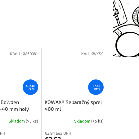
Kód:
HKM50081
Kód:
KWXSS
€37,18
€7,23
–73 %
–49 %
 Bowden
KOWAX® Separačný sprej
x440 mm holý
400 ml
emer drôtu 1,2mm)
Skladom
(>5 ks)
Skladom
(>5 ks)
DPH
€2,94 bez DPH
€3,62