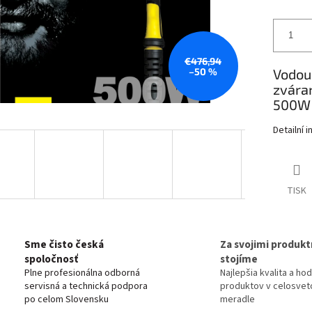
€476,94
–50 %
Vodou
zvára
500W
Detailní 
TISK
Sme čisto česká
Za svojimi produkt
spoločnosť
stojíme
Plne profesionálna odborná
Najlepšia kvalita a ho
servisná a technická podpora
produktov v celosve
po celom Slovensku
meradle