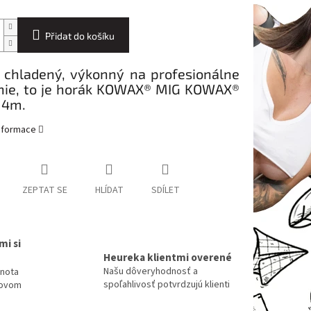
Přidat do košíku
 chladený, výkonný na profesionálne
nie, to je horák KOWAX® MIG KOWAX®
 4m.
informace
ZEPTAT SE
HLÍDAT
SDÍLET
mi si
Heureka klientmi overené
Našu dôveryhodnosť a
dnota
spoľahlivosť potvrdzujú klienti
tovom