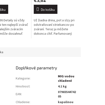
šíku
Do košíku
036 Detaily sú vždy
Už žiadna drina, pot a slzy pri
i ten najlepší zvárač
odstraňovaní striekancov po
alejším zváracím
zváraní. Teraz ju môžete
emôže dosiahnuť
dokonca cítiť. Parfumovaný
ýsledky, ak sa
zvárací sprej KOWAX® je preto
 nekvalitné
ideálnym pomocníkom. Tento...
..
ka
Doplňkové parametry
MIG vodou
Kategorie
:
chladené
Hmotnost
:
4.1 kg
07965544742
EAN
:
05
Chladenie
:
kapalinou