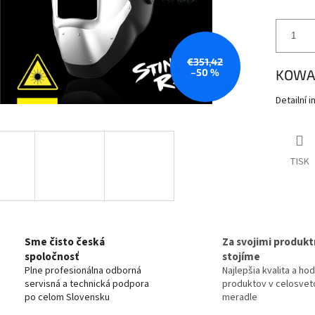
€351,42
–50 %
KOWAX
Detailní 
TISK
Sme čisto česká
Za svojimi produkt
spoločnosť
stojíme
Plne profesionálna odborná
Najlepšia kvalita a ho
servisná a technická podpora
produktov v celosve
po celom Slovensku
meradle