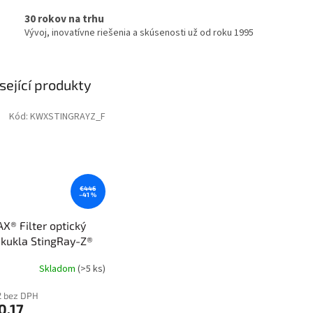
30 rokov na trhu
Vývoj, inovatívne riešenia a skúsenosti už od roku 1995
sející produkty
Kód:
KWXSTINGRAYZ_F
€446
–41 %
® Filter optický
 kukla StingRay-Z®
Skladom
(>5 ks)
2 bez DPH
0,17