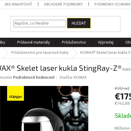
AKO NAKUPOVAŤ
OBCHODNÉ PODMIENKY
PODMIENKY OCHRANY
HLEDAT
áky
Prídavné materiály
Príslušenstvo
Výpredaj
Ob
Príslušenstvo pre laserové kukly
KOWAX® Skelet laser kukla S
AX® Skelet laser kukla StingRay-Z®
KWX
né
noceno
Podrobnosti hodnocení
Značka:
KOWAX
ní
u
€351,42
€17
€142,86
Měrná
Skla
ek.
cena:
Můžeme d