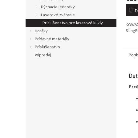
Dýchacie jednotky
D
Laserové zváranie
Príslušenstvo pre laserové kukly
KOWAX®
StingR
Horáky
Prídavné materiály
Príslušenstvo
Popi
Výpredaj
Det
Preč