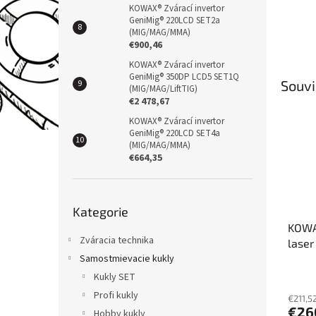
KOWAX® Zvárací invertor
GeniMig® 220LCD SET2a
(MIG/MAG/MMA)
€900,46
KOWAX® Zvárací invertor
GeniMig® 350DP LCD5 SET1Q
Souvi
(MIG/MAG/LiftTIG)
€2 478,67
KOWAX® Zvárací invertor
GeniMig® 220LCD SET4a
(MIG/MAG/MMA)
€664,35
Přeskočit
Kategorie
kategorie
KOWAX
Zváracia technika
laser
Samostmievacie kukly
Kukly SET
Profi kukly
€211,5
€26
Hobby kukly