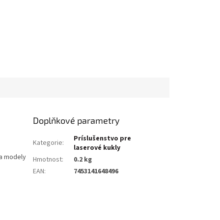
Doplňkové parametry
Príslušenstvo pre
Kategorie
:
laserové kukly
na modely
Hmotnost
:
0.2 kg
EAN
:
7453141648496