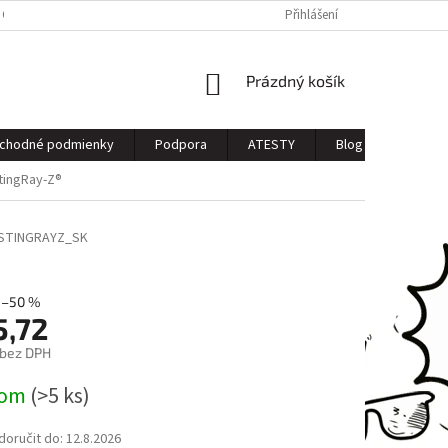
 OSOBNÝCH ÚDAJOV
Přihlášení
NÁKUPNÍ
Prázdný košík
KOŠÍK
chodné podmienky
Podpora
ATESTY
Blog
Kontak
tingRay-Z®
STINGRAYZ_SK
–50 %
5,72
 bez DPH
dom
(>5 ks)
oručit do:
12.8.2026