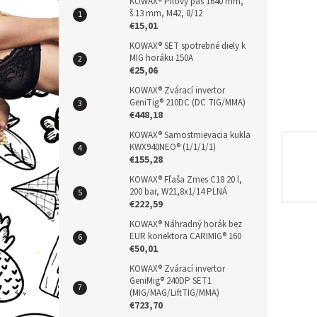
n
KOWAX® Pílový pás 1640 mm,
š.13 mm, M42, 8/12
e
€15,01
l
KOWAX® SET spotrebné diely k
MIG horáku 150A
€25,06
KOWAX® Zvárací invertor
GeniTig® 210DC (DC TIG/MMA)
€448,18
KOWAX® Samostmievacia kukla
KWX940NEO® (1/1/1/1)
€155,28
KOWAX® Fľaša Zmes C18 20 l,
200 bar, W21,8x1/14 PLNÁ
€222,59
KOWAX® Náhradný horák bez
EUR konektora CARIMIG® 160
€50,01
KOWAX® Zvárací invertor
GeniMig® 240DP SET1
(MIG/MAG/LiftTIG/MMA)
€723,70