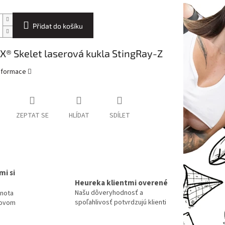
Přidat do košíku
® Skelet laserová kukla StingRay-Z
informace
ZEPTAT SE
HLÍDAT
SDÍLET
mi si
Heureka klientmi overené
Našu dôveryhodnosť a
dnota
spoľahlivosť potvrdzujú klienti
tovom