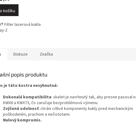
o košíku
 Filter laserová kukla
ay-Z
s
Diskuze
Značka
ailní popis produktu
o je táto kostra nevyhnutná:
Dokonalá kompatibilita
: skelet je navrhnutý tak, aby presne pasoval 
KWX6 a KWX73, čo zaručuje bezproblémovú výmenu.
Zvýšená odolnosť
: chráni citlivé komponenty kukly pred mechanickým
poškodením, prachom a nečistotami.
Nulový kompromis.