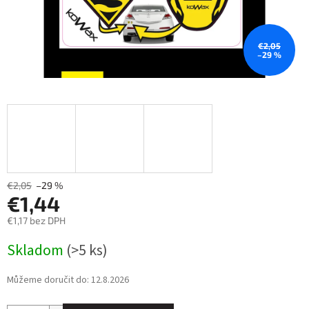
€2,05
–29 %
€2,05
–29 %
€1,44
€1,17 bez DPH
Měrná
Skladom
(>5 ks)
cena:
Můžeme doručit do:
12.8.2026