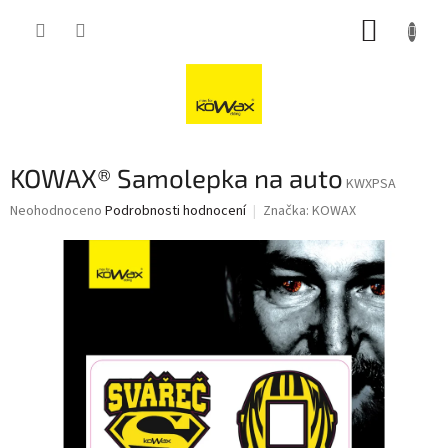
Přejít
NÁKUP
na
obsah
KOŠÍK
KOWAX® Samolepka na auto
KWXPSA
Průměrné
Neohodnoceno
Podrobnosti hodnocení
Značka:
KOWAX
hodnocení
produktu
je
0,0
z
5
hvězdiček.