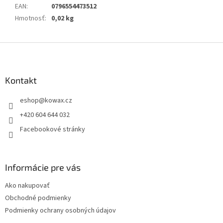
EAN
:
0796554473512
Hmotnosť
:
0,02 kg
Z
á
p
a
Kontakt
t
eshop
@
kowax.cz
í
+420 604 644 032
Facebookové stránky
Informácie pre vás
Ako nakupovať
Obchodné podmienky
Podmienky ochrany osobných údajov