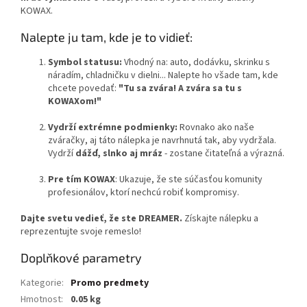
KOWAX.
Nalepte ju tam, kde je to vidieť:
Symbol statusu:
Vhodný na: auto, dodávku, skrinku s
náradím, chladničku v dielni... Nalepte ho všade tam, kde
chcete povedať:
"Tu sa zvára! A zvára sa tu s
KOWAXom!"
Vydrží extrémne podmienky:
Rovnako ako naše
zváračky, aj táto nálepka je navrhnutá tak, aby vydržala.
Vydrží
dážď, slnko aj mráz
- zostane čitateľná a výrazná.
Pre tím KOWAX
: Ukazuje, že ste súčasťou komunity
profesionálov, ktorí nechcú robiť kompromisy.
Dajte svetu vedieť, že ste DREAMER.
Získajte nálepku a
reprezentujte svoje remeslo!
Doplňkové parametry
Kategorie
:
Promo predmety
Hmotnost
:
0.05 kg