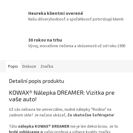
Heureka klientmi overené
Našu dôveryhodnosť a spoľahlivosť potvrdzujú klienti
30 rokov na trhu
Vývoj, inovatívne riešenia a skúsenosti už od roku 1995
Popis
Diskuze
Značka
Detailní popis produktu
KOWAX® Nálepka DREAMER: Vizitka pre
vaše auto!
Už vás nebavia tie univerzálne, nudné nálepky "Rodina" na
zadnom skle? Je načase ukázať,
čo skutočne šoférujete
!
Táto
nálepka KOWAX® DREAMER
nie je len dekoráciou. Je to
hrdé vyhlásenie o
vašej profesii a výbere kvality značky