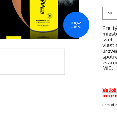
€4,62
–36 %
Pre t
miest
svet 
vlast
úrov
spotr
zvaro
MIG.
Veľké 
inform
Detailní 