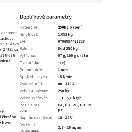
Doplňkové parametry
Kategorie
:
250kg balení
v ochrannej
Hmotnost
:
1.052 kg
 zachovaní
EAN
:
0796554476728
Mn a Si ako
Balenie
:
Sud 250 kg
 G4Si1
sa
lastnosti
Výtěžnost
:
97 g/100 g drátu
várací
Typ prúdu
:
=(+)
Priemer drôtu
:
1 mm
Spotreba plynu
:
15 l/min
Zvárací prúd
:
80 - 310 A
Veľkosť balenia
:
250 kg
Výkon svařování
:
1,1 - 5,6 kg/h
Pozície pre
PA, PB, PC, PD, PE,
zváranie
:
PF
ké
i čistého
Napätie na oblúku
:
18 - 32 V
o kovu
Rýchlosť
2,7 - 16 m/min
podávania
: