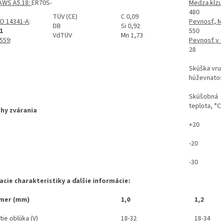
AWS A5.18:
ER70S-
Medza klz
480
TÜV (CE)
C 0,09
SO 14341-A
:
Pevnosť, 
DB
Si 0,92
1
550
VdTÜV
Mn 1,73
8559
:
Pevnosť v
28
Skúška vr
húževnatos
Skúšobná
teplota, °C
hy zvárania
+20
-20
-30
acie charakteristiky a ďalšie informácie:
mer (mm)
1,0
1,2
ie oblúka (V)
18-32
18-34