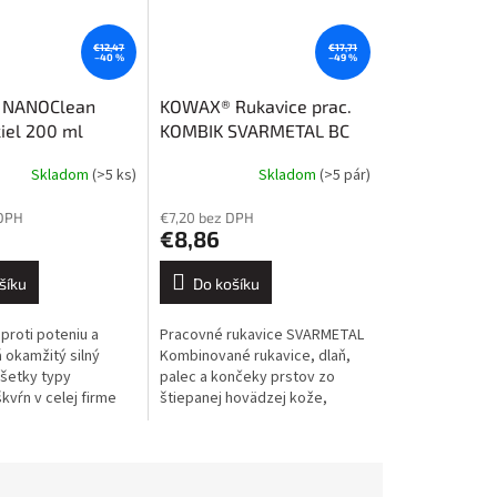
€12,47
€17,71
–40 %
–49 %
NANOClean
KOWAX® Rukavice prac.
kiel 200 ml
KOMBIK SVARMETAL BC
veľkosť 10,5
Skladom
(>5 ks)
Skladom
(>5 pár)
 DPH
€7,20 bez DPH
€8,86
šíku
Do košíku
roti poteniu a
Pracovné rukavice SVARMETAL
okamžitý silný
Kombinované rukavice, dlaň,
všetky typy
palec a končeky prstov zo
kvŕn v celej firme
štiepanej hovädzej kože,
cnosti. Inovatívne
bavlnený chrbát, textilná
nie znižuje
podšívka dlane, pogumovaná...
mastných...