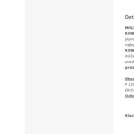
Det
MIG
KOW
plyn
najl
KOW
môže
uved
prúd
Vhod
P 235
EN IS
Ochr
Klas