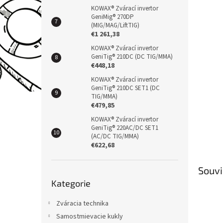
KOWAX® Zvárací invertor
GeniMig® 270DP
(MIG/MAG/LiftTIG)
€1 261,38
KOWAX® Zvárací invertor
GeniTig® 210DC (DC TIG/MMA)
€448,18
KOWAX® Zvárací invertor
GeniTig® 210DC SET1 (DC
TIG/MMA)
€479,85
KOWAX® Zvárací invertor
GeniTig® 220AC/DC SET1
(AC/DC TIG/MMA)
€622,68
Souvi
Přeskočit
Kategorie
kategorie
Zváracia technika
Samostmievacie kukly