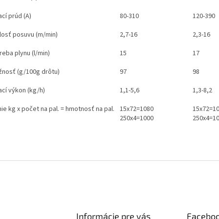
cí prúd (A)
80-310
120-390
losť posuvu (m/min)
2,7-16
2,3-16
eba plynu (l/min)
15
17
žnosť (g/100g drôtu)
97
98
ací výkon (kg/h)
1,1-5,6
1,3-8,2
ie kg x počet na pal. = hmotnosť na pal.
15x72=1080
15x72=1
250x4=1000
250x4=1
Informácie pre vás
Facebo