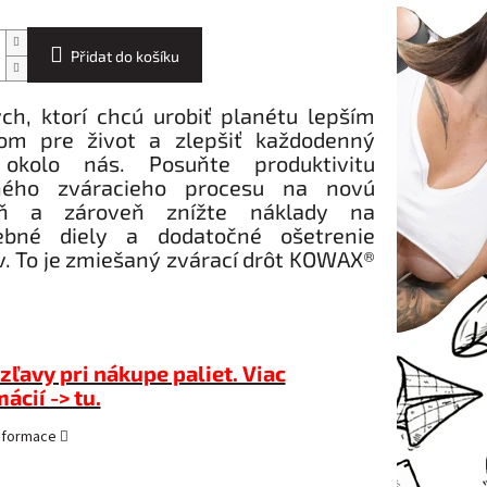
Přidat do košíku
ých, ktorí chcú urobiť planétu lepším
om pre život a zlepšiť každodenný
okolo nás. Posuňte produktivitu
ného zváracieho procesu na novú
eň a zároveň znížte náklady na
ebné diely a dodatočné ošetrenie
v. To je zmiešaný zvárací drôt KOWAX®
zľavy pri nákupe paliet. Viac
ácií -> tu.
informace