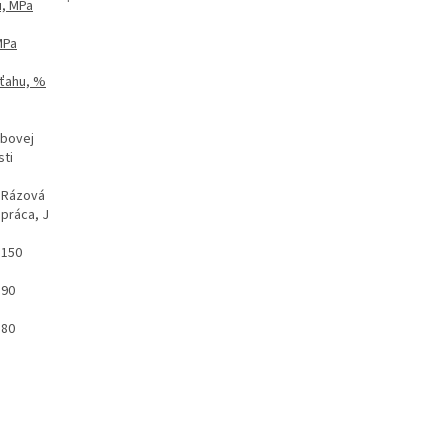
u, MPa
MPa
 ťahu, %
ubovej
ti
Rázová
práca, J
150
90
80