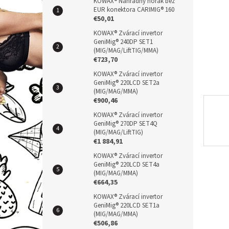
n
KOWAX® Náhradný horák bez
EUR konektora CARIMIG® 160
e
€50,01
l
KOWAX® Zvárací invertor
GeniMig® 240DP SET1
(MIG/MAG/LiftTIG/MMA)
€723,70
KOWAX® Zvárací invertor
GeniMig® 220LCD SET2a
(MIG/MAG/MMA)
€900,46
KOWAX® Zvárací invertor
GeniMig® 270DP SET4Q
(MIG/MAG/LiftTIG)
€1 884,91
KOWAX® Zvárací invertor
GeniMig® 220LCD SET4a
(MIG/MAG/MMA)
€664,35
KOWAX® Zvárací invertor
GeniMig® 220LCD SET1a
(MIG/MAG/MMA)
€506,86