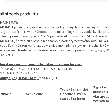
ailní popis produktu
/MAG-GMAW
AX G4Si1
je zmiešaný drôt na zváranie nelegovaných konštrukčných ocelí 
ovej atmosfére. Hlavnou výhodou tohto materiálu je jeho vysoká kvalita pri
epšieho pomeru výkon/cena. Podľa požiadaviek normy má drôt vyšší obsah 
AX G3Si1
, čo zaručuje lepšie mechanické hodnoty zvarového kovu.
KOWAX
 používať v čistom
(C) alebo v zmiešanom plyne
(M). Mechanické v
CO2
Ar/CO2
ené nižšie v tomto technickom liste sa dosahujú pri použití zmesi
.
Z
Ar/20CO2
 (A),
=(+)
nosť na zváranie, napr:
Klasifikácia zváraného kovu
:
/S 235 až P 460/S 460EN ISO 14341-A: G 42 4 C1 4Si1
O 14341-A: G 46 4 M21 4Si1
anný plyn (EN ISO 14175):
M20, M21, C1
Typické
Typické chemické
mechanic
ifikácia
Schválenie
zloženie čistého
vlastnost
zvarového kovu
zvarovéh