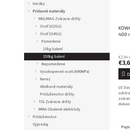
Horáky
Prídavné materiály
MIG/MAG Zváracie drôty
Oceľ (G3Si1)
KOWA
Oceľ (G4Si1)
400 
Pomedene
15kg balení
250kg balení
€2,94 
€3,
Nepomedene
Vysokopevné oceli (690MPa)
D
Nerez
Hliníkové materiály
Už žiad
odstra
Príslušenstvo drôty
zváran
TIG Zváracie drôty
dokonc
MMA Obalené elektródy
zvárac
ideáln
Príslušenstvo
Výpredaj
Popi