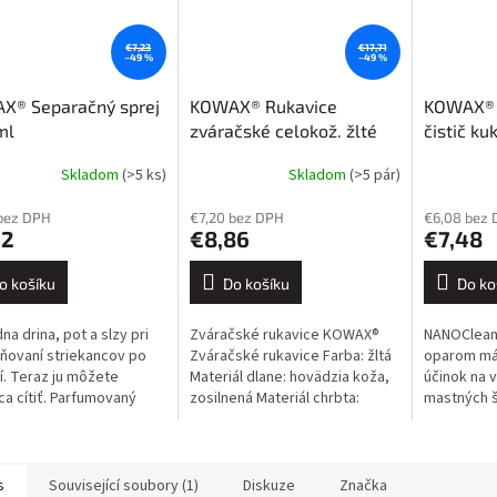
€7,23
€17,71
–49 %
–49 %
X® Separačný sprej
KOWAX® Rukavice
KOWAX® 
ml
zváračské celokož. žlté
čistič ku
KOWAX veľkosť 10
Skladom
(>5 ks)
Skladom
(>5 pár)
Průměrné
hodnocení
bez DPH
€7,20 bez DPH
€6,08 bez
produktu
62
€8,86
€7,48
je
4,0
z
o košíku
Do košíku
Do ko
5
hvězdiček.
na drina, pot a slzy pri
Zváračské rukavice KOWAX®
NANOCleanp
ňovaní striekancov po
Zváračské rukavice Farba: žltá
oparom má 
í. Teraz ju môžete
Materiál dlane: hovädzia koža,
účinok na 
a cítiť. Parfumovaný
zosilnená Materiál chrbta:
mastných š
í sprej KOWAX® je preto
hovädzia štiepaná koža Norma:
alebo domá
ym pomocníkom. Tento...
EN 388 3144X, EN...
nano zlože
priľnavosť 
s
Související soubory (1)
Diskuze
Značka