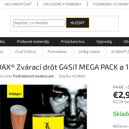
AKO NAKUPOVAŤ
OBCHODNÉ PODMIENKY
PODMIENKY OCHRANY
HLEDAT
áky
Prídavné materiály
Príslušenstvo
Výpredaj
Ob
ty
Oceľ (G4Si1)
Pomedene
250kg balení
KOWAX® Zv
AX® Zvárací drôt G4Si1 MEGA PACK ø 
né
noceno
Podrobnosti hodnocení
Značka:
KOWAX
ní
u
€4,62
–
€2,
€2,38 b
Měrná
Skla
ek.
cena:
Můžeme d