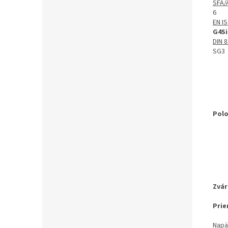
SFA/
6
EN I
G4Si
DIN 
SG3
Polo
Zvár
Prie
Napät