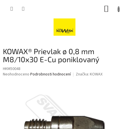
Přejít
NÁKUP
na
obsah
KOŠÍK
KOWAX® Prievlak ø 0,8 mm
M8/10x30 E-Cu poniklovaný
HKM50048
Průměrné
Neohodnoceno
Podrobnosti hodnocení
Značka:
KOWAX
hodnocení
produktu
je
0,0
z
5
hvězdiček.