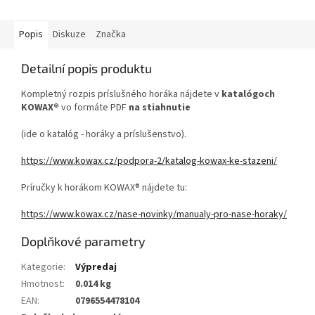
Popis
Diskuze
Značka
Detailní popis produktu
Kompletný rozpis príslušného horáka nájdete v
katalógoch
KOWAX®
vo formáte PDF
na stiahnutie
(ide o katalóg - horáky a príslušenstvo).
https://www.kowax.cz/podpora-2/katalog-kowax-ke-stazeni/
Príručky k horákom KOWAX® nájdete tu:
https://www.kowax.cz/nase-novinky/manualy-pro-nase-horaky/
Doplňkové parametry
Kategorie
:
Výpredaj
Hmotnost
:
0.014 kg
EAN
:
0796554478104