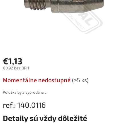
€1,13
€0,92 bez DPH
Měrná
Momentálne nedostupné
(>5 ks)
cena:
Položka byla vyprodána…
ref.: 140.0116
Detaily sú vždy dôležité