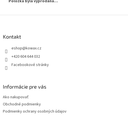
Položka byla vyprodána…
Z
á
p
a
Kontakt
t
eshop
@
kowax.cz
í
+420 604 644 032
Facebookové stránky
Informácie pre vás
Ako nakupovať
Obchodné podmienky
Podmienky ochrany osobných údajov