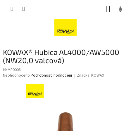
Přejít
NÁKUP
na
obsah
KOŠÍK
KOWAX® Hubica AL4000/AW5000
(NW20,0 valcová)
HKMF0008
Průměrné
Neohodnoceno
Podrobnosti hodnocení
Značka:
KOWAX
hodnocení
produktu
je
0,0
z
5
hvězdiček.