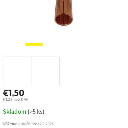
€1,50
€1,22 bez DPH
Měrná
Skladom
(>5 ks)
cena:
Můžeme doručit do:
12.8.2026