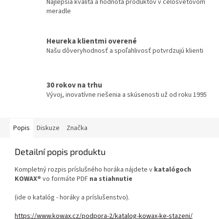
Najlepšia kvalita a hodnota produktov v celosvetovom
meradle
Heureka klientmi overené
Našu dôveryhodnosť a spoľahlivosť potvrdzujú klienti
30 rokov na trhu
Vývoj, inovatívne riešenia a skúsenosti už od roku 1995
Popis
Diskuze
Značka
Detailní popis produktu
Kompletný rozpis príslušného horáka nájdete v
katalógoch
KOWAX®
vo formáte PDF
na stiahnutie
(ide o katalóg - horáky a príslušenstvo).
https://www.kowax.cz/podpora-2/katalog-kowax-ke-stazeni/