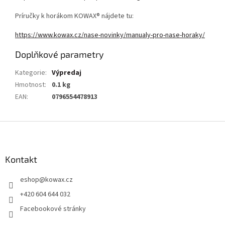
Príručky k horákom KOWAX® nájdete tu:
https://www.kowax.cz/nase-novinky/manualy-pro-nase-horaky/
Doplňkové parametry
Kategorie
:
Výpredaj
Hmotnost
:
0.1 kg
EAN
:
0796554478913
Z
á
p
a
Kontakt
t
eshop
@
kowax.cz
í
+420 604 644 032
Facebookové stránky