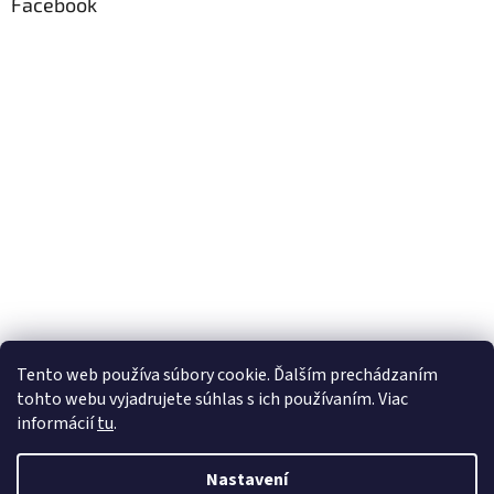
Facebook
Tento web používa súbory cookie. Ďalším prechádzaním
tohto webu vyjadrujete súhlas s ich používaním. Viac
informácií
tu
.
Nastavení
Vytvořil Shoptet