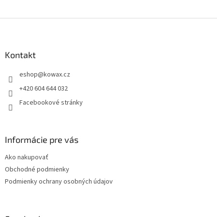
Z
á
p
a
Kontakt
t
eshop
@
kowax.cz
í
+420 604 644 032
Facebookové stránky
Informácie pre vás
Ako nakupovať
Obchodné podmienky
Podmienky ochrany osobných údajov