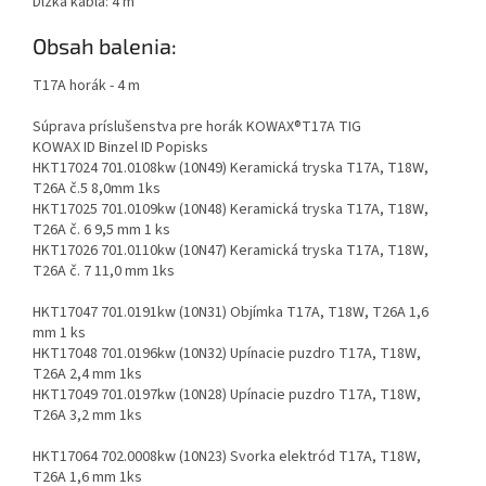
Dĺžka kábla: 4 m
Obsah balenia:
T17A horák - 4 m
Súprava príslušenstva pre horák KOWAX®T17A TIG
KOWAX ID Binzel ID Popisks
HKT17024 701.0108kw (10N49) Keramická tryska T17A, T18W,
T26A č.5 8,0mm 1ks
HKT17025 701.0109kw (10N48) Keramická tryska T17A, T18W,
T26A č. 6 9,5 mm 1 ks
HKT17026 701.0110kw (10N47) Keramická tryska T17A, T18W,
T26A č. 7 11,0 mm 1ks
HKT17047 701.0191kw (10N31) Objímka T17A, T18W, T26A 1,6
mm 1 ks
HKT17048 701.0196kw (10N32) Upínacie puzdro T17A, T18W,
T26A 2,4 mm 1ks
HKT17049 701.0197kw (10N28) Upínacie puzdro T17A, T18W,
T26A 3,2 mm 1ks
HKT17064 702.0008kw (10N23) Svorka elektród T17A, T18W,
T26A 1,6 mm 1ks