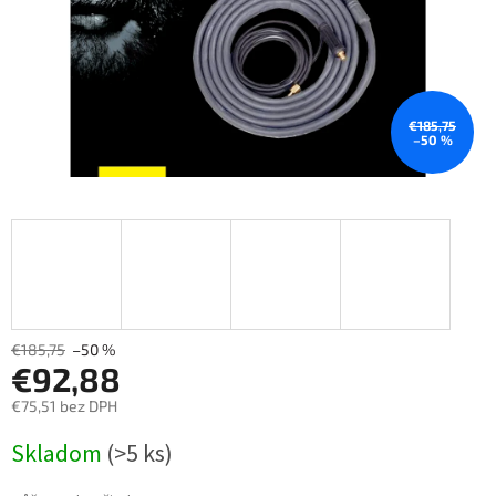
€185,75
–50 %
€185,75
–50 %
€92,88
€75,51 bez DPH
Měrná
Skladom
(>5 ks)
cena: