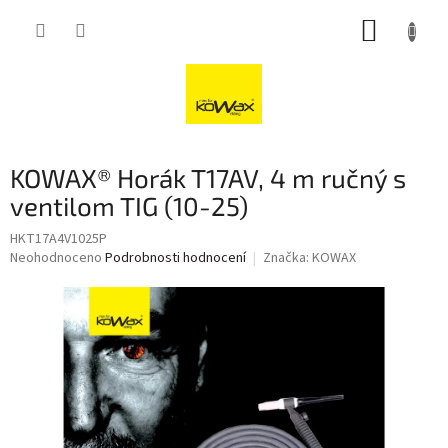
Přejít
NÁKUP
na
obsah
KOŠÍK
KOWAX® Horák T17AV, 4 m ručný s
ventilom TIG (10-25)
HKT17A4V1025P
Průměrné
Neohodnoceno
Podrobnosti hodnocení
Značka:
KOWAX
hodnocení
produktu
je
0,0
z
5
hvězdiček.