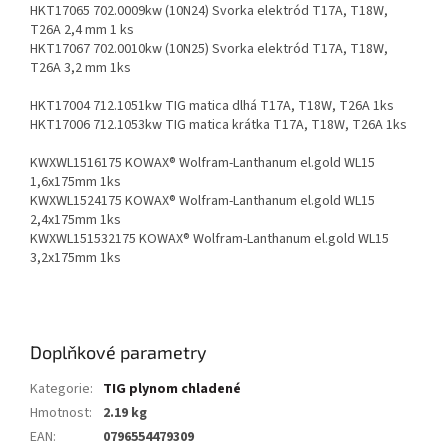
HKT17065 702.0009kw (10N24) Svorka elektród T17A, T18W,
T26A 2,4 mm 1 ks
HKT17067 702.0010kw (10N25) Svorka elektród T17A, T18W,
T26A 3,2 mm 1ks
HKT17004 712.1051kw TIG matica dlhá T17A, T18W, T26A 1ks
HKT17006 712.1053kw TIG matica krátka T17A, T18W, T26A 1ks
KWXWL1516175 KOWAX® Wolfram-Lanthanum el.gold WL15
1,6x175mm 1ks
KWXWL1524175 KOWAX® Wolfram-Lanthanum el.gold WL15
2,4x175mm 1ks
KWXWL151532175 KOWAX® Wolfram-Lanthanum el.gold WL15
3,2x175mm 1ks
Doplňkové parametry
Kategorie
:
TIG plynom chladené
Hmotnost
:
2.19 kg
EAN
:
0796554479309