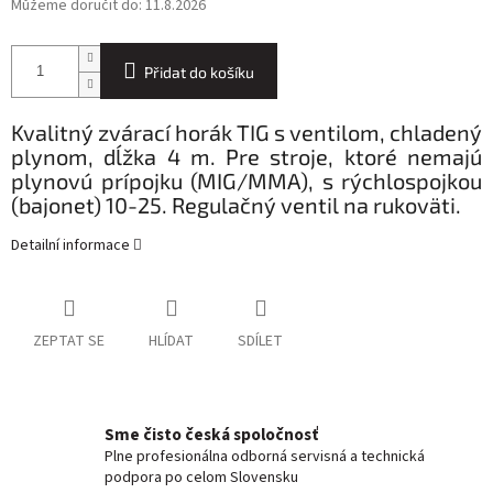
Můžeme doručit do:
11.8.2026
Přidat do košíku
Kvalitný zvárací horák TIG s ventilom, chladený
plynom, dĺžka 4 m. Pre stroje, ktoré nemajú
plynovú prípojku (MIG/MMA), s rýchlospojkou
(bajonet) 10-25. Regulačný ventil na rukoväti.
Detailní informace
ZEPTAT SE
HLÍDAT
SDÍLET
Sme čisto česká spoločnosť
Plne profesionálna odborná servisná a technická
podpora po celom Slovensku