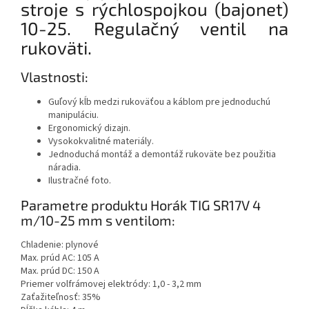
stroje s rýchlospojkou (bajonet)
10-25. Regulačný ventil na
rukoväti.
Vlastnosti:
Guľový kĺb medzi rukoväťou a káblom pre jednoduchú
manipuláciu.
Ergonomický dizajn.
Vysokokvalitné materiály.
Jednoduchá montáž a demontáž rukoväte bez použitia
náradia.
Ilustračné foto.
Parametre produktu Horák TIG SR17V 4
m/10-25 mm s ventilom:
Chladenie: plynové
Max. prúd AC: 105 A
Max. prúd DC: 150 A
Priemer volfrámovej elektródy: 1,0 - 3,2 mm
Zaťažiteľnosť: 35%