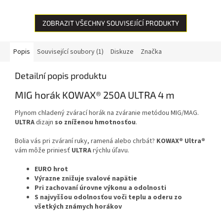
spolieha na nekvalitné
spolieha na nekvalitné
spotrebné...
spotrebné...
ZOBRAZIT VŠECHNY SOUVISEJÍCÍ PRODUKTY
Popis
Související soubory (1)
Diskuze
Značka
Detailní popis produktu
MIG horák KOWAX® 250A ULTRA 4 m
Plynom chladený zvárací horák na zváranie metódou MIG/MAG.
ULTRA
dizajn
so zníženou hmotnosťou
.
Bolia vás pri zváraní ruky, ramená alebo chrbát?
KOWAX® Ultra®
vám môže priniesť
ULTRA
rýchlu úľavu.
EURO hrot
Výrazne znižuje svalové napätie
Pri zachovaní úrovne výkonu a odolnosti
S najvyššou odolnosťou voči teplu a oderu zo
všetkých známych horákov