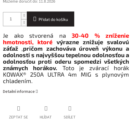
Můžeme doručit do:
11.8.2026
Přidat do košíku
Je ako stvorená na
30-40 % zníženie
hmotnosti, ktoré
výrazne znižuje svalovú
záťaž
,
pričom zachováva úroveň výkonu a
odolnosti
s najvyššou tepelnou odolnosťou a
odolnosťou proti oderu spomedzi všetkých
známych horákov.
Toto je zvárací horák
KOWAX® 250A ULTRA 4m MIG s plynovým
chladením.
Detailní informace
ZEPTAT SE
HLÍDAT
SDÍLET