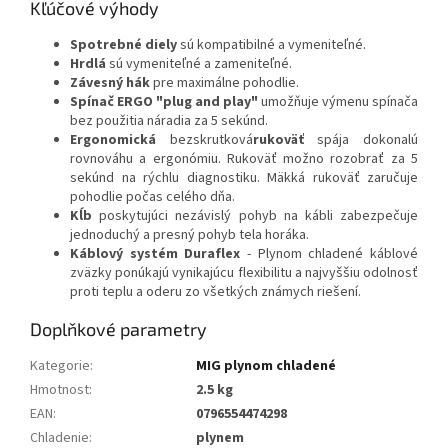
Kľúčové výhody
Spotrebné diely
sú kompatibilné a vymeniteľné.
Hrdlá
sú vymeniteľné a zameniteľné.
Závesný hák
pre maximálne pohodlie.
Spínač ERGO "plug and play"
umožňuje výmenu spínača
bez použitia náradia za 5 sekúnd.
Ergonomická
bezskrutková
rukoväť
spája dokonalú
rovnováhu a ergonómiu. Rukoväť možno rozobrať za 5
sekúnd na rýchlu diagnostiku. Mäkká rukoväť zaručuje
pohodlie počas celého dňa.
Kĺb
poskytujúci nezávislý pohyb na kábli zabezpečuje
jednoduchý a presný pohyb tela horáka.
Káblový systém Duraflex
- Plynom chladené káblové
zväzky ponúkajú vynikajúcu flexibilitu a najvyššiu odolnosť
proti teplu a oderu zo všetkých známych riešení.
Doplňkové parametry
Kategorie
:
MIG plynom chladené
Hmotnost
:
2.5 kg
EAN
:
0796554474298
Chladenie
:
plynem