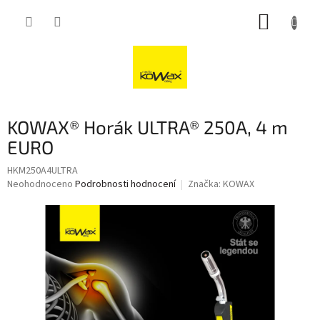
Přejít
NÁKUP
na
obsah
KOŠÍK
KOWAX® Horák ULTRA® 250A, 4 m
EURO
HKM250A4ULTRA
Průměrné
Neohodnoceno
Podrobnosti hodnocení
Značka:
KOWAX
hodnocení
produktu
je
0,0
z
5
hvězdiček.