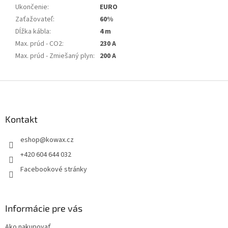
Ukončenie
:
EURO
Zaťažovateľ
:
60%
Dĺžka kábla
:
4 m
Max. prúd - CO2
:
230 A
Max. prúd - Zmiešaný plyn
:
200 A
Z
á
p
a
Kontakt
t
eshop
@
kowax.cz
í
+420 604 644 032
Facebookové stránky
Informácie pre vás
Ako nakupovať