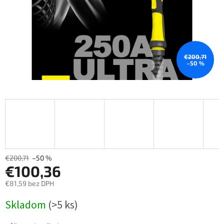
€200,71
–50 %
€200,71
–50 %
€100,36
€81,59 bez DPH
Měrná
Skladom
(>5 ks)
cena: