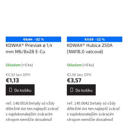
€6,64
–82 %
€7,59
–52 %
KOWAX® Prievlak ø 1,4
KOWAX® Hubica 250A
mm M6/8x28 E-Cu
(NW18,0 valcová)
Skladom
(>5 ks)
Skladom
(>5 ks)
€0,92 bez DPH
€2,90 bez DPH
€1,13
€3,57
Do košíku
Do košíku
ref.: 140.0516 Detaily sú vždy
ref.: 145.0042 Detaily sú vždy
dôležité Ani ten najlepší zvárač
dôležité Ani ten najlepší zvárač
s najdokonalejším zváracím
s najdokonalejším zváracím
strojom nemôže dosiahnuť
strojom nemôže dosiahnuť
dokonalé výsledky, ak sa
dokonalé výsledky, ak sa