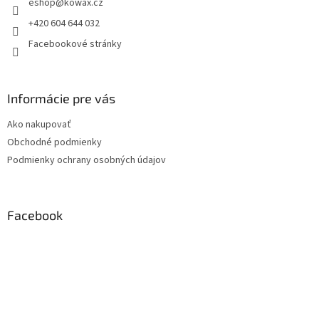
eshop
@
kowax.cz
í
+420 604 644 032
Facebookové stránky
Informácie pre vás
Ako nakupovať
Obchodné podmienky
Podmienky ochrany osobných údajov
Facebook