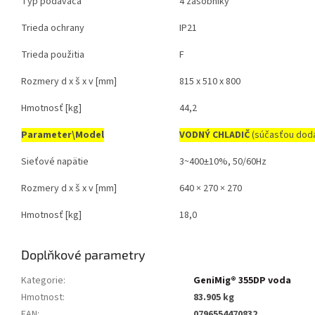
Typ podávača
4 zásobníky
Trieda ochrany
IP21
Trieda použitia
F
Rozmery d x š x v [mm]
815 x 510 x 800
Hmotnosť [kg]
44,2
Parameter\Model
VODNÝ CHLADIČ
(súčasťou dod
Sieťové napätie
3~400±10%, 50/60Hz
Rozmery d x š x v [mm]
640 × 270 × 270
Hmotnosť [kg]
18,0
Doplňkové parametry
Kategorie
:
GeniMig® 355DP voda
Hmotnost
:
83.905 kg
EAN
:
0796554470832