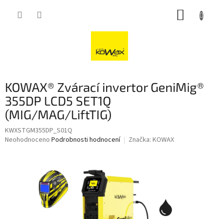
Přejít
NÁKUP
na
obsah
KOŠÍK
KOWAX® Zvárací invertor GeniMig®
355DP LCD5 SET1Q
(MIG/MAG/LiftTIG)
KWXSTGM355DP_S01Q
Průměrné
Neohodnoceno
Podrobnosti hodnocení
Značka:
KOWAX
hodnocení
produktu
je
0,0
z
5
hvězdiček.