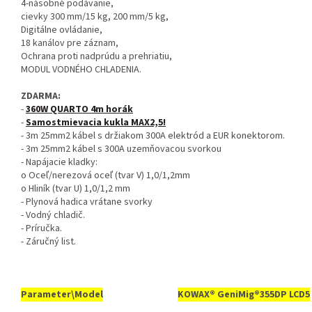
4-násobné podávanie,
cievky 300 mm/15 kg, 200 mm/5 kg,
Digitálne ovládanie,
18 kanálov pre záznam,
Ochrana proti nadprúdu a prehriatiu,
MODUL VODNÉHO CHLADENIA.
ZDARMA:
-
360W QUARTO 4m horák
-
Samostmievacia kukla MAX2,5!
- 3m 25mm2 kábel s držiakom 300A elektród a EUR konektorom.
- 3m 25mm2 kábel s 300A uzemňovacou svorkou
- Napájacie kladky:
o Oceľ/nerezová oceľ (tvar V) 1,0/1,2mm
o Hliník (tvar U) 1,0/1,2 mm
- Plynová hadica vrátane svorky
- Vodný chladič.
- Príručka.
- Záručný list.
Parameter\Model
KOWAX®
GeniMig®355DP LCD5