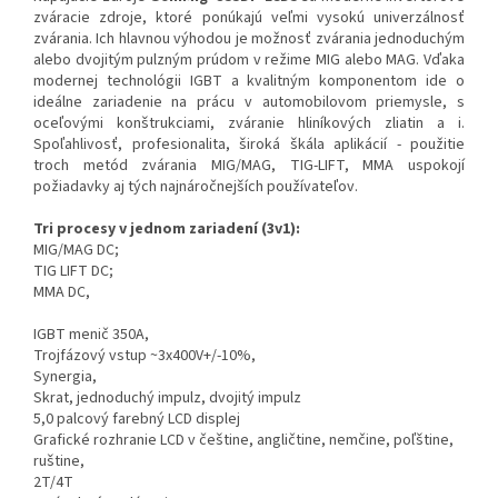
zváracie zdroje, ktoré ponúkajú veľmi vysokú univerzálnosť
zvárania. Ich hlavnou výhodou je možnosť zvárania jednoduchým
alebo dvojitým pulzným prúdom v režime MIG alebo MAG. Vďaka
modernej technológii IGBT a kvalitným komponentom ide o
ideálne zariadenie na prácu v automobilovom priemysle, s
oceľovými konštrukciami, zváranie hliníkových zliatin a i.
Spoľahlivosť, profesionalita, široká škála aplikácií - použitie
troch metód zvárania MIG/MAG, TIG-LIFT, MMA uspokojí
požiadavky aj tých najnáročnejších používateľov.
Tri procesy v jednom zariadení (3v1):
MIG/MAG DC;
TIG LIFT DC;
MMA DC,
IGBT menič 350A,
Trojfázový vstup ~3x400V+/-10%,
Synergia,
Skrat, jednoduchý impulz, dvojitý impulz
5,0 palcový farebný LCD displej
Grafické rozhranie LCD v češtine, angličtine, nemčine, poľštine,
ruštine,
2T/4T