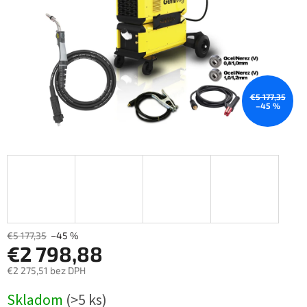
€5 177,35
–45 %
€5 177,35
–45 %
€2 798,88
€2 275,51 bez DPH
Měrná
Skladom
(>5 ks)
cena: