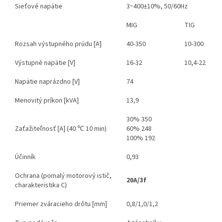
Sieťové napätie
3~400±10%, 50/60Hz
MIG
TIG
Rozsah výstupného prúdu [A]
40-350
10-300
Výstupné napätie [V]
16-32
10,4-22
Napätie naprázdno [V]
74
Menovitý príkon [kVA]
13,9
30% 350
Zaťažiteľnosť [A] (40 ℃ 10 min)
60% 248
100% 192
Účinník
0,93
Ochrana (pomalý motorový istič,
20A/3f
charakteristika C)
Priemer zváracieho drôtu [mm]
0,8/1,0/1,2