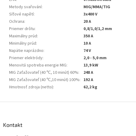
Metody svařování
:
MIG/MMA/TIG
Síťové napětí
:
3x400 V
Ochrana
:
20 A
Priemer drôtu
:
0,8/1,0/1,2 mm
Maximálny prúd
:
350 A
Minimálny prúd
:
10 A
Napätie naprázdno
:
74 V
Priemer elektródy
:
2,0 - 5,0 mm
Menovitá spotreba energie MIG
:
13,9 kW
MIG Zaťažovateľ (40 ℃, 10 minút) 60%
:
248 A
MIG Zaťažovateľ (40 ℃,10 minút) 100%
:
192 A
Hmotnosť zdroja (netto)
:
62,2 kg
Z
á
p
a
Kontakt
t