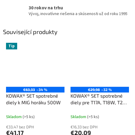
30 rokov na trhu
Vývoj, inovatívne riešenia a skúsenosti už od roku 1995
Související produkty
Tip
€63,33
–34 %
€29,98
–32 %
KOWAX® SET spotrebné
KOWAX® SET spotrebné
diely k MIG horáku 500W
diely pre T17A, T18W, T26A
- 14ks
Skladom
(>5 ks)
Skladom
(>5 ks)
€33,47 bez DPH
€16,33 bez DPH
€41,17
€20,09