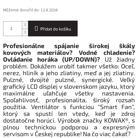
Můžeme doručit do:
12.8.2026
Přidat do košíku
Profesionálne spájanie širokej škály
kovových materiálov? Vodné chladenie?
Ovládanie horáka (UP/DOWN)?
Už žiadny
problém. Dokážem urobiť takmer všetko: Oceľ,
nerez, hliník a jeho zliatiny, meď a jej zliatiny.
Pulzné, dvojité pulzné, synergické. Veľký
grafický LCD displej v slovenskom jazyku, ktorý
maximálne uľahčuje všetky nastavenia.
Spoľahlivosť, profesionalita, široký rozsah
použitia. Ventilátor s funkciou "Smart Fan",
ktorý sa spustí len vtedy, keď je zdroj
dostatočne horúci. Výrobok značky KOWAX®, s
plnou technickou podporou a expresným
servisom v Českej republike! Na čo viac čakať?