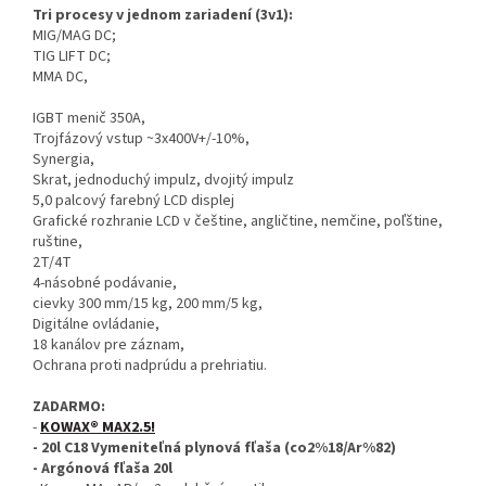
Tri procesy v jednom zariadení (3v1):
MIG/MAG DC;
TIG LIFT DC;
MMA DC,
IGBT menič 350A,
Trojfázový vstup ~3x400V+/-10%,
Synergia,
Skrat, jednoduchý impulz, dvojitý impulz
5,0 palcový farebný LCD displej
Grafické rozhranie LCD v češtine, angličtine, nemčine, poľštine,
ruštine,
2T/4T
4-násobné podávanie,
cievky 300 mm/15 kg, 200 mm/5 kg,
Digitálne ovládanie,
18 kanálov pre záznam,
Ochrana proti nadprúdu a prehriatiu.
ZADARMO:
-
KOWAX® MAX2.5!
- 20l C18 Vymeniteľná plynová fľaša (co2%18/Ar%82)
- Argónová fľaša 20l