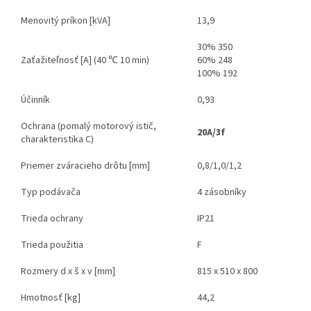
Menovitý príkon [kVA]
13,9
30% 350
Zaťažiteľnosť [A] (40 ℃ 10 min)
60% 248
100% 192
Účinník
0,93
Ochrana (pomalý motorový istič,
20A/3f
charakteristika C)
Priemer zváracieho drôtu [mm]
0,8/1,0/1,2
Typ podávača
4 zásobníky
Trieda ochrany
IP21
Trieda použitia
F
Rozmery d x š x v [mm]
815 x 510 x 800
Hmotnosť [kg]
44,2