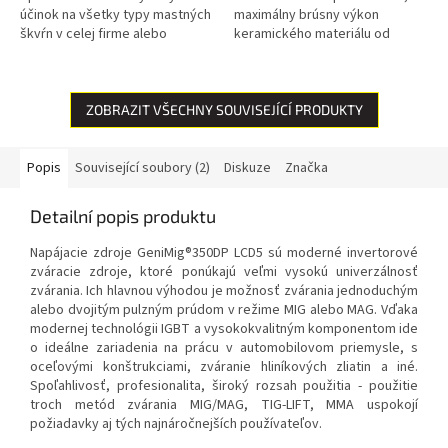
účinok na všetky typy mastných
maximálny brúsny výkon
škvŕn v celej firme alebo
keramického materiálu od
domácnosti. Inovatívne nano
nemeckej spoločnosti VSM a
zloženie znižuje priľnavosť
neuveriteľná odolnosť, to je
mastných...
kotúč...
ZOBRAZIT VŠECHNY SOUVISEJÍCÍ PRODUKTY
Popis
Související soubory (2)
Diskuze
Značka
Detailní popis produktu
Napájacie zdroje GeniMig®350DP LCD5 sú moderné invertorové
zváracie zdroje, ktoré ponúkajú veľmi vysokú univerzálnosť
zvárania. Ich hlavnou výhodou je možnosť zvárania jednoduchým
alebo dvojitým pulzným prúdom v režime MIG alebo MAG. Vďaka
modernej technológii IGBT a vysokokvalitným komponentom ide
o ideálne zariadenia na prácu v automobilovom priemysle, s
oceľovými konštrukciami, zváranie hliníkových zliatin a iné.
Spoľahlivosť, profesionalita, široký rozsah použitia - použitie
troch metód zvárania MIG/MAG, TIG-LIFT, MMA uspokojí
požiadavky aj tých najnáročnejších používateľov.