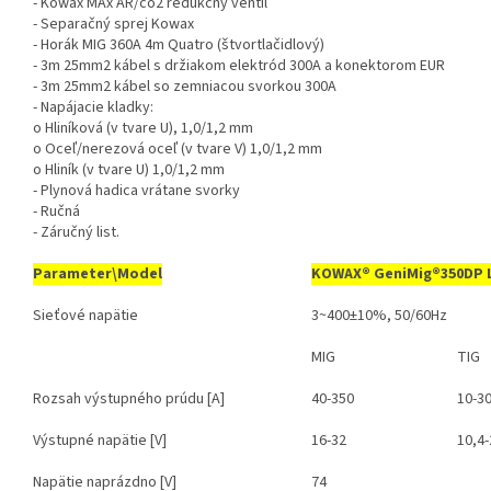
- Kowax MAx AR/co2 redukčný ventil
- Separačný sprej Kowax
- Horák MIG 360A 4m Quatro (štvortlačidlový)
- 3m 25mm2 kábel s držiakom elektród 300A a konektorom EUR
- 3m 25mm2 kábel so zemniacou svorkou 300A
- Napájacie kladky:
o Hliníková (v tvare U), 1,0/1,2 mm
o Oceľ/nerezová oceľ (v tvare V) 1,0/1,2 mm
o Hliník (v tvare U) 1,0/1,2 mm
- Plynová hadica vrátane svorky
- Ručná
- Záručný list.
Parameter\Model
KOWAX®
GeniMig®350DP 
Sieťové napätie
3~400±10%, 50/60Hz
MIG
TIG
Rozsah výstupného prúdu [A]
40-350
10-3
Výstupné napätie [V]
16-32
10,4-
Napätie naprázdno [V]
74