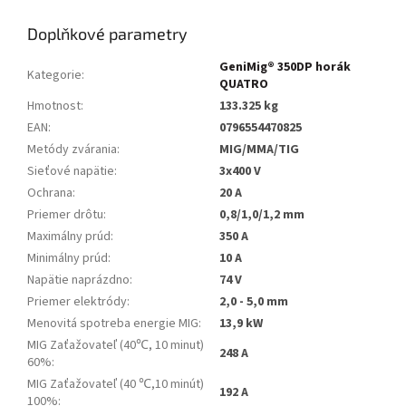
Doplňkové parametry
GeniMig® 350DP horák
Kategorie
:
QUATRO
Hmotnost
:
133.325 kg
EAN
:
0796554470825
Metódy zvárania
:
MIG/MMA/TIG
Sieťové napätie
:
3x400 V
Ochrana
:
20 A
Priemer drôtu
:
0,8/1,0/1,2 mm
Maximálny prúd
:
350 A
Minimálny prúd
:
10 A
Napätie naprázdno
:
74 V
Priemer elektródy
:
2,0 - 5,0 mm
Menovitá spotreba energie MIG
:
13,9 kW
MIG Zaťažovateľ (40℃, 10 minut)
248 A
60%
:
MIG Zaťažovateľ (40 ℃,10 minút)
192 A
100%
: