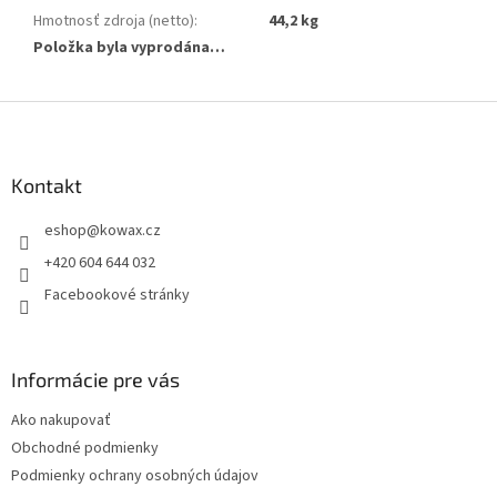
Hmotnosť zdroja (netto)
:
44,2 kg
Položka byla vyprodána…
Z
á
p
a
Kontakt
t
eshop
@
kowax.cz
í
+420 604 644 032
Facebookové stránky
Informácie pre vás
Ako nakupovať
Obchodné podmienky
Podmienky ochrany osobných údajov