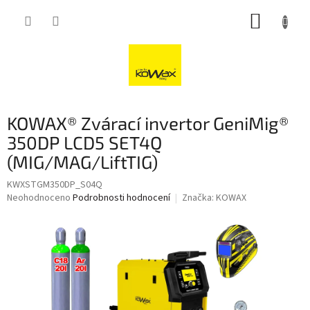
Přejít
NÁKUP
na
obsah
KOŠÍK
KOWAX® Zvárací invertor GeniMig®
350DP LCD5 SET4Q
(MIG/MAG/LiftTIG)
KWXSTGM350DP_S04Q
Průměrné
Neohodnoceno
Podrobnosti hodnocení
Značka:
KOWAX
hodnocení
produktu
je
0,0
z
5
hvězdiček.