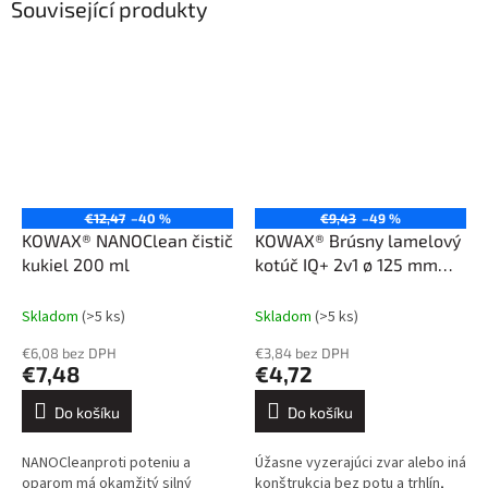
Související produkty
€12,47
–40 %
€9,43
–49 %
KOWAX® NANOClean čistič
KOWAX® Brúsny lamelový
kukiel 200 ml
kotúč IQ+ 2v1 ø 125 mm
ZC40-keramika
Skladom
(>5 ks)
Skladom
(>5 ks)
€6,08 bez DPH
€3,84 bez DPH
€7,48
€4,72
Do košíku
Do košíku
NANOCleanproti poteniu a
Úžasne vyzerajúci zvar alebo iná
oparom má okamžitý silný
konštrukcia bez potu a trhlín,