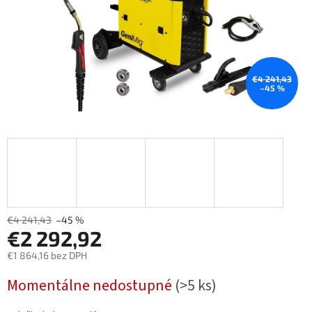
€4 241,43
–45 %
€4 241,43
–45 %
€2 292,92
€1 864,16 bez DPH
Měrná
Momentálne nedostupné
(>5 ks)
cena: