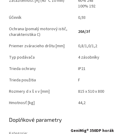
Zaťažiteľnosť [A] (40 ℃ 10 min)
60% 248
100% 192
Účinník
0,93
Ochrana (pomalý motorový istič,
20A/3f
charakteristika C)
Priemer zváracieho drôtu [mm]
0,8/1,0/1,2
Typ podávača
4 zásobníky
Trieda ochrany
IP21
Trieda použitia
F
Rozmery d x š x v [mm]
815 x 510 x 800
Hmotnosť [kg]
44,2
Doplňkové parametry
GeniMig® 350DP horák
Kategorie
: