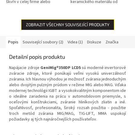
škvŕn v celej firme alebo
keramického materiálu od
domácnosti. Inovatívne nano
nemeckej spoločnosti VSM a
zloženie znižuje priľnavosť
neuveriteľná odolnosť, to je
mastných...
kotúč...
ZOBRAZIT VŠECHNY SOUVISEJÍCÍ PRODUKTY
Popis
Související soubory (2)
Videa (1)
Diskuze
Značka
Detailní popis produktu
Napájacie zdroje
GeniMig®350DP LCD5
sú moderné invertorové
zváracie zdroje, ktoré ponúkajú veľmi vysokú univerzálnosť
zvárania. Ich hlavnou výhodou je možnosť zvárania jednoduchým
alebo dvojitým pulzným prúdom v režime MIG alebo MAG. Vďaka
modernej technológii IGBT a vysokokvalitným komponentom ide
o ideálne zariadenia na prácu v automobilovom priemysle, s
oceľovými konštrukciami, zváranie hliníkových zliatin a iné.
Spoľahlivosť, profesionalita, široký rozsah použitia - použitie
troch metód zvárania MIG/MAG, TIG-LIFT, MMA uspokojí
požiadavky aj tých najnáročnejších používateľov.