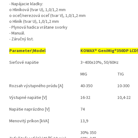
- Napájacie kladky:
o Hliníková (tvar U), 1,0/1,2 mm
o oceľ/nerezová oceľ (tvar V), 1,0/1,2 mm
o Hliník (tvar U), 1,0/1,2 mm
- Plynová hadica vrátane svorky
- Manuál.
- Záručný list.
Parameter\Model
KOWAX®
GeniMig®350DP LCD
Sieťové napätie
3~400±10%, 50/60Hz
MIG
TIG
Rozsah výstupného prúdu [A]
40-350
10-300
Výstupné napätie [V]
16-32
10,4-22
Napätie naprázdno [V]
74
Menovitý príkon [kVA]
13,9
30% 350