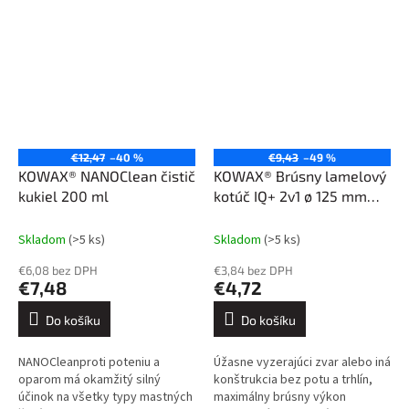
€12,47
–40 %
€9,43
–49 %
KOWAX® NANOClean čistič
KOWAX® Brúsny lamelový
kukiel 200 ml
kotúč IQ+ 2v1 ø 125 mm
ZC40-keramika
Skladom
(>5 ks)
Skladom
(>5 ks)
€6,08 bez DPH
€3,84 bez DPH
€7,48
€4,72
Do košíku
Do košíku
NANOCleanproti poteniu a
Úžasne vyzerajúci zvar alebo iná
oparom má okamžitý silný
konštrukcia bez potu a trhlín,
účinok na všetky typy mastných
maximálny brúsny výkon