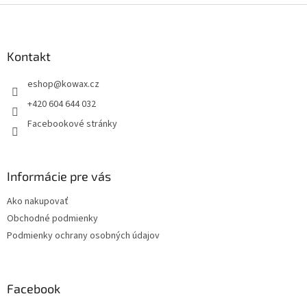
Z
á
p
a
Kontakt
t
eshop
@
kowax.cz
í
+420 604 644 032
Facebookové stránky
Informácie pre vás
Ako nakupovať
Obchodné podmienky
Podmienky ochrany osobných údajov
Facebook