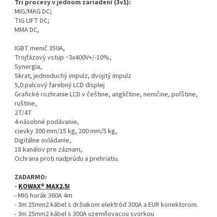
Tri procesy v jednom zariadení (3v1):
MIG/MAG DC;
TIG LIFT DC;
MMA DC,
IGBT menič 350A,
Trojfázový vstup ~3x400V+/-10%,
Synergia,
Skrat, jednoduchý impulz, dvojitý impulz
5,0 palcový farebný LCD displej
Grafické rozhranie LCD v češtine, angličtine, nemčine, poľštine,
ruštine,
2T/4T
4-násobné podávanie,
cievky 300 mm/15 kg, 200 mm/5 kg,
Digitálne ovládanie,
18 kanálov pre záznam,
Ochrana proti nadprúdu a prehriatiu.
ZADARMO:
-
KOWAX® MAX2.5!
- MIG horák 360A 4m
- 3m 25mm2 kábel s držiakom elektród 300A a EUR konektorom.
- 3m 25mm2 kábel s 300A uzemňovacou svorkou