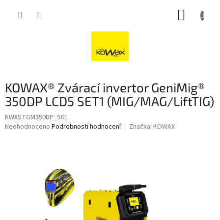
Přejít
NÁKUP
na
obsah
KOŠÍK
KOWAX® Zvárací invertor GeniMig®
350DP LCD5 SET1 (MIG/MAG/LiftTIG)
KWXSTGM350DP_S01
Průměrné
Neohodnoceno
Podrobnosti hodnocení
Značka:
KOWAX
hodnocení
produktu
je
0,0
z
5
hvězdiček.