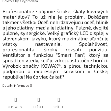
Položka byla vyprodána…
Profesionálne spájanie širokej škály kovových
materiálov? To už nie je problém. Dokážem
takmer všetko: Oceľ, nehrdzavejúcu oceľ, hliník
a jeho zliatiny, meď a jej zliatiny. Pulzné, dvojité
pulzné, synergické. Veľký grafický LCD displej v
slovenskom jazyku, ktorý maximálne uľahčuje
všetky nastavenia. Spoľahlivosť,
profesionalita, široký rozsah použitia.
Ventilátor s funkciou "Smart Fan", ktorý sa
spustí len vtedy, keď je zdroj dostatočne horúci.
Výrobok značky KOWAX®, s plnou technickou
podporou a expresným servisom v Českej
republike! Na čo viac čakať?
Detailní informace
ZEPTAT SE
HLÍDAT
SDÍLET