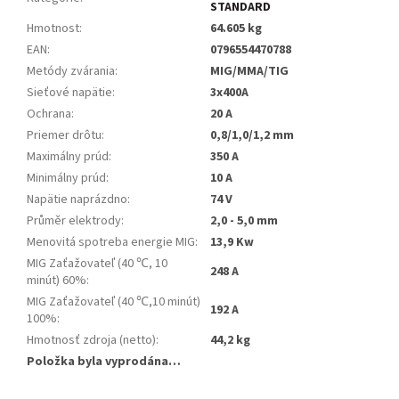
STANDARD
Hmotnost
:
64.605 kg
EAN
:
0796554470788
Metódy zvárania
:
MIG/MMA/TIG
Sieťové napätie
:
3x400A
Ochrana
:
20 A
Priemer drôtu
:
0,8/1,0/1,2 mm
Maximálny prúd
:
350 A
Minimálny prúd
:
10 A
Napätie naprázdno
:
74 V
Průměr elektrody
:
2,0 - 5,0 mm
Menovitá spotreba energie MIG
:
13,9 Kw
MIG Zaťažovateľ (40 ℃, 10
248 A
minút) 60%
:
MIG Zaťažovateľ (40 ℃,10 minút)
192 A
100%
:
Hmotnosť zdroja (netto)
:
44,2 kg
Položka byla vyprodána…