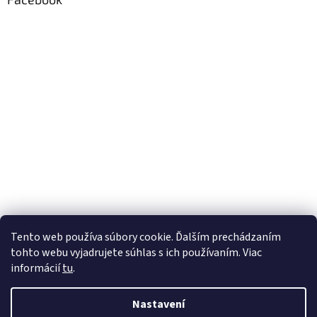
Tento web používa súbory cookie. Ďalším prechádzaním
tohto webu vyjadrujete súhlas s ich používaním. Viac
informácií
tu
.
Nastavení
Vytvořil Shoptet