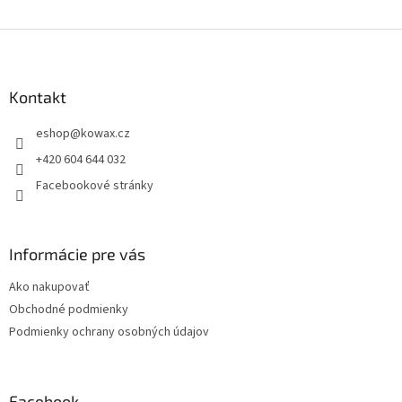
Z
á
p
a
Kontakt
t
eshop
@
kowax.cz
í
+420 604 644 032
Facebookové stránky
Informácie pre vás
Ako nakupovať
Obchodné podmienky
Podmienky ochrany osobných údajov
Facebook