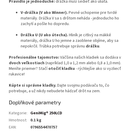
Pravidlo je jednoduché:
drážka musí sedieť ako uliata.
V-drážka (V ako Winner).
Pevné uchopenie pre tvrdé
materiály. Drážka V sa s drôtom neháda - jednoducho ho
zachytí a pošle ho dopredu.
Drážka U (U ako útecha).
Hliník je citlivý na mäkké
materiály, drážka U ho jemne a zaoblene objíme, aby sa
nepokrčil. Trúbka potrebuje správnu
drážku
.
Profesionálne tajomstvo:
Väčšina našich kladiek sa dodáva v
dvoch veľkostiach
(napríklad 1,0 a 1,2 mm alebo 0,8 a 1,0 mm).
Meníte priemer? Stačí
otočiť kladku
- rýchlejšie ako si vyzliecť
rukavice!
Kúpte si správne kladky.
Dajte svojmu podávaču to, čo
potrebuje, a už nikdy nebudete hádzať drôt na zem.
Doplňkové parametry
Kategorie
:
GeniMig® 250LCD
Hmotnost
:
0.1 kg
EAN
:
0796554470757