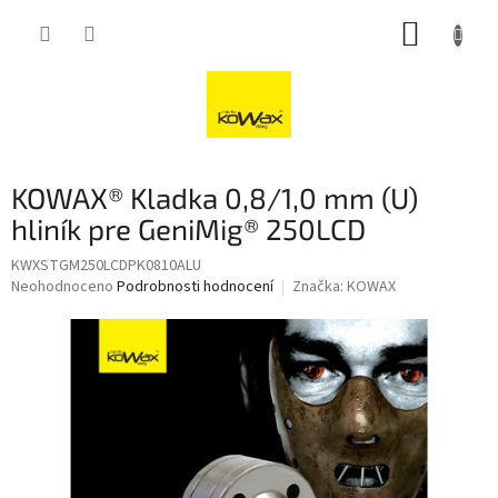
Přejít
NÁKUP
na
obsah
KOŠÍK
KOWAX® Kladka 0,8/1,0 mm (U)
hliník pre GeniMig® 250LCD
KWXSTGM250LCDPK0810ALU
Průměrné
Neohodnoceno
Podrobnosti hodnocení
Značka:
KOWAX
hodnocení
produktu
je
0,0
z
5
hvězdiček.