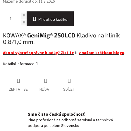
Můžeme doručit do:
11.8.2026
Přidat do košíku
KOWAX®
GeniMig® 250LCD
Kladivo na hliník
0,8/1,0 mm.
Ako si vybrať správne kladky? Zistite
to
v našom krátkom blogu
.
Detailní informace
ZEPTAT SE
HLÍDAT
SDÍLET
Sme čisto česká spoločnosť
Plne profesionálna odborná servisná a technická
podpora po celom Slovensku