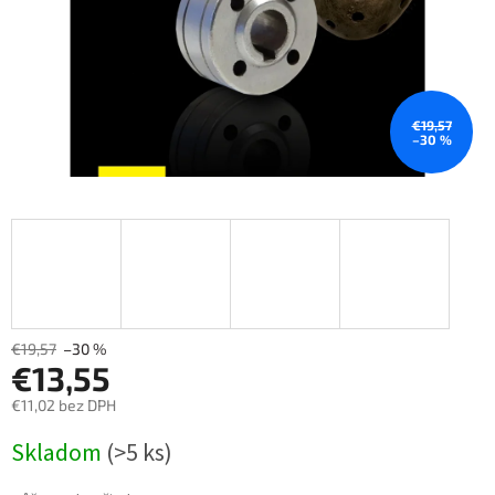
€19,57
–30 %
€19,57
–30 %
€13,55
€11,02 bez DPH
Měrná
Skladom
(>5 ks)
cena: