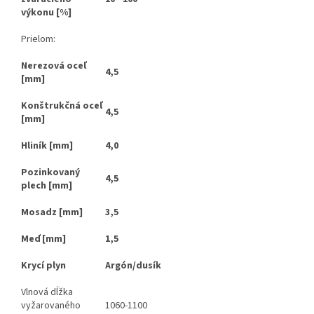
výkonu
[%]
Prielom:
Nerezová oceľ
4,5
[
mm
]
Konštrukčná oceľ
4,5
[
mm
]
Hliník
[
mm
]
4,0
Pozinkovaný
4,5
plech
[
mm
]
Mosadz
[
mm
]
3,5
Meď
[
mm
]
1,5
Krycí plyn
Argón/dusík
Vlnová dĺžka
vyžarovaného
1060-1100