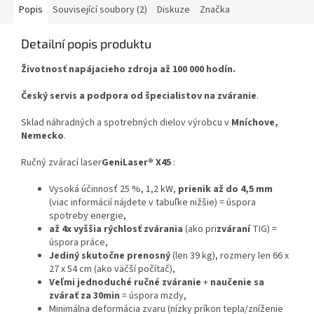
Popis
Související soubory (2)
Diskuze
Značka
Detailní popis produktu
Životnosť napájacieho zdroja až 100 000 hodín.
Český servis a podpora od špecialistov na zváranie
.
Sklad náhradných a spotrebných dielov výrobcu v
Mníchove,
Nemecko
.
Ručný zvárací laser
GeniLaser® X45
:
Vysoká účinnosť 25 %, 1,2 kW,
prienik až do 4,5 mm
(viac informácií nájdete v tabuľke nižšie) = úspora
spotreby energie,
až 4x vyššia rýchlosť zvárania
(ako pri
zváraní
TIG) =
úspora práce,
Jediný skutočne prenosný
(len 39 kg), rozmery len 66 x
27 x 54 cm (ako väčší počítač),
Veľmi jednoduché ručné zváranie
+
naučenie sa
zvárať za 30min
= úspora mzdy,
Minimálna deformácia zvaru (nízky príkon tepla/zníženie