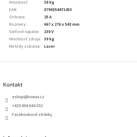
Hmotnost
:
38 kg
EAN
:
0796554471433
Ochrana
:
25 A
Rozmery
:
667 x 276 x 542 mm
Sieťové napätie
:
230 V
Hmotnosť zdroja
:
39 kg
Metódy zvárania
:
Laser
Z
á
p
a
Kontakt
t
eshop
@
kowax.cz
í
+420 604 644 032
Facebookové stránky