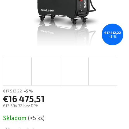
€17 512,22
–5 %
€17 512,22
–5 %
€16 475,51
€13 394,72 bez DPH
Měrná
Skladom
(>5 ks)
cena: