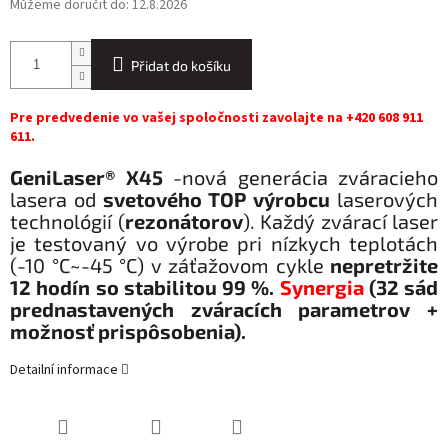
Můžeme doručit do:
12.8.2026
Přidat do košíku
Pre predvedenie vo vašej spoločnosti zavolajte na +420 608 911
611.
GeniLaser® X45
-
nová generácia zváracieho
lasera od
svetového TOP výrobcu
laserových
technológií (
rezonátorov
). Každý zvárací laser
je testovaný vo výrobe pri nízkych teplotách
(-10 °C~-45 °C) v záťažovom cykle
nepretržite
12 hodín so stabilitou 99 %.
Synergia
(32 sád
prednastavených zváracích parametrov +
možnosť prispôsobenia).
Detailní informace