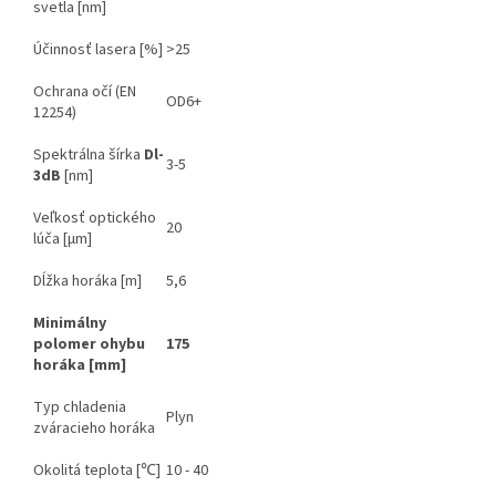
svetla [nm]
Účinnosť lasera [%]
>25
Ochrana očí (EN
OD6+
12254)
Spektrálna šírka
Dl-
3-5
3dB
[nm]
Veľkosť optického
20
lúča [µm]
Dĺžka horáka [m]
5,6
Minimálny
polomer ohybu
175
horáka [mm]
Typ chladenia
Plyn
zváracieho horáka
Okolitá teplota [℃]
10 - 40