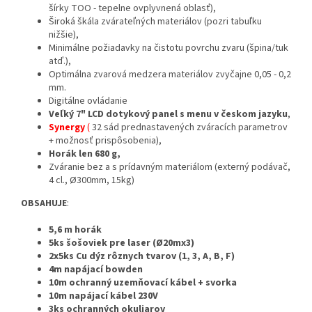
šírky TOO - tepelne ovplyvnená oblasť),
Široká škála zvárateľných materiálov (pozri tabuľku
nižšie),
Minimálne požiadavky na čistotu povrchu zvaru (špina/tuk
atď.),
Optimálna zvarová medzera materiálov zvyčajne 0,05 - 0,2
mm.
Digitálne ovládanie
Veľký 7" LCD dotykový panel s menu v českom jazyku
,
Synergy
(
32 sád prednastavených zváracích parametrov
+ možnosť prispôsobenia),
Horák len 680 g,
Zváranie bez a s prídavným materiálom (externý podávač,
4 cl., Ø300mm, 15kg)
OBSAHUJE
:
5,6 m horák
5ks šošoviek pre laser (Ø20mx3)
2x5ks Cu dýz rôznych tvarov (1, 3, A, B, F)
4m napájací bowden
10m ochranný uzemňovací kábel + svorka
10m napájací kábel 230V
3ks ochranných okuliarov