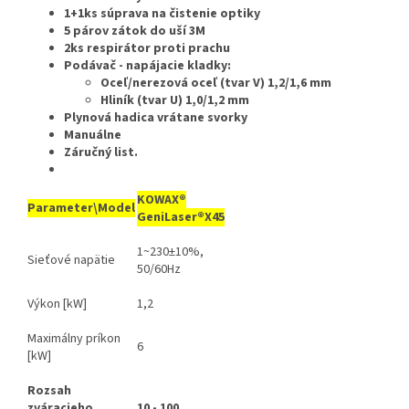
1+1ks súprava na čistenie optiky
5 párov zátok do uší 3M
2ks respirátor proti prachu
Podávač - napájacie kladky:
Oceľ/nerezová oceľ (tvar V) 1,2/1,6 mm
Hliník (tvar U) 1,0/1,2 mm
Plynová hadica vrátane svorky
Manuálne
Záručný list.
KOWAX®
Parameter\Model
GeniLaser®
X45
1~230±10%,
Sieťové napätie
50/60Hz
Výkon [kW]
1,2
Maximálny príkon
6
[kW]
Rozsah
zváracieho
10 - 100