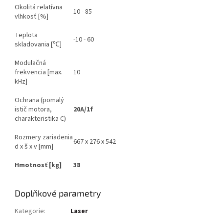
Okolitá relatívna
10 - 85
vlhkosť [%]
Teplota
-10 - 60
skladovania [℃]
Modulačná
frekvencia [max.
10
kHz]
Ochrana (pomalý
istič motora,
20A/1f
charakteristika C)
Rozmery zariadenia
667 x 276 x 542
d x š x v [mm]
Hmotnosť
[kg]
38
Doplňkové parametry
Kategorie
:
Laser