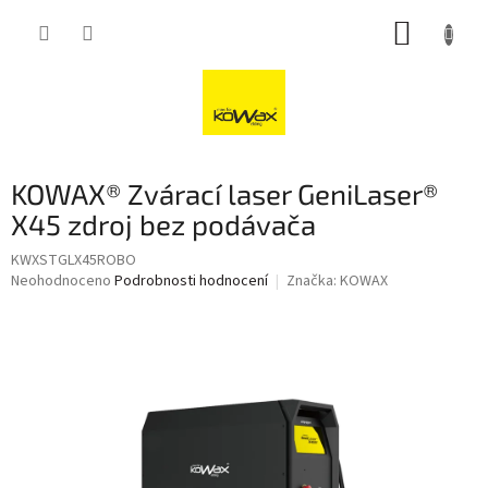
Přejít
NÁKUP
na
obsah
KOŠÍK
KOWAX® Zvárací laser GeniLaser®
X45 zdroj bez podávača
KWXSTGLX45ROBO
Průměrné
Neohodnoceno
Podrobnosti hodnocení
Značka:
KOWAX
hodnocení
produktu
je
0,0
z
5
hvězdiček.