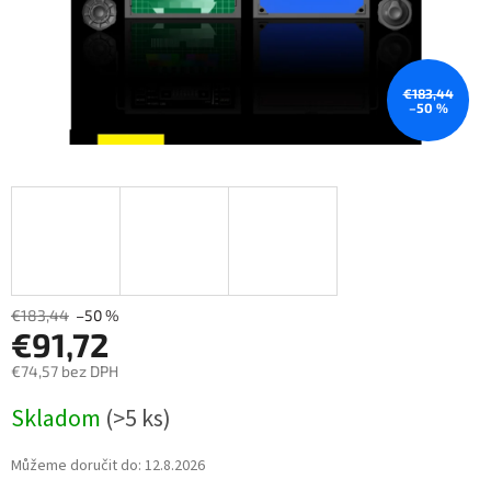
€183,44
–50 %
€183,44
–50 %
€91,72
€74,57 bez DPH
Měrná
Skladom
(>5 ks)
cena:
Můžeme doručit do:
12.8.2026