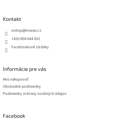
Z
á
p
a
Kontakt
t
eshop
@
kowax.cz
í
+420 604 644 032
Facebookové stránky
Informácie pre vás
Ako nakupovať
Obchodné podmienky
Podmienky ochrany osobných údajov
Facebook