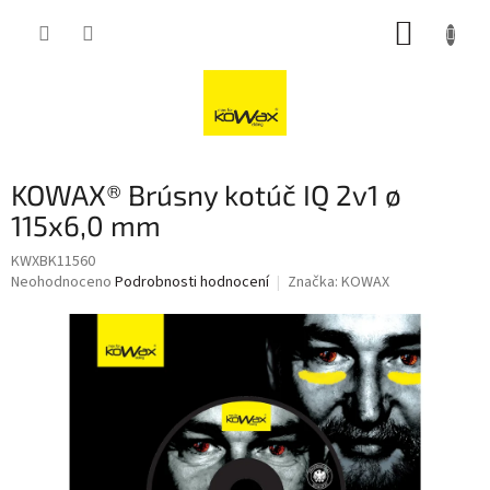
Přejít
NÁKUP
na
obsah
KOŠÍK
KOWAX® Brúsny kotúč IQ 2v1 ø
115x6,0 mm
KWXBK11560
Průměrné
Neohodnoceno
Podrobnosti hodnocení
Značka:
KOWAX
hodnocení
produktu
je
0,0
z
5
hvězdiček.