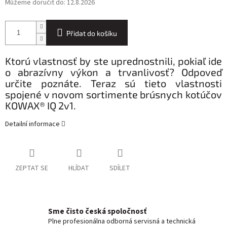
Můžeme doručit do:
12.8.2026
Přidat do košíku
Ktorú vlastnosť by ste uprednostnili, pokiaľ ide
o abrazívny výkon a trvanlivosť? Odpoveď
určite poznáte. Teraz sú tieto vlastnosti
spojené v novom sortimente brúsnych kotúčov
KOWAX® IQ 2v1.
Detailní informace
ZEPTAT SE
HLÍDAT
SDÍLET
Sme čisto česká spoločnosť
Plne profesionálna odborná servisná a technická