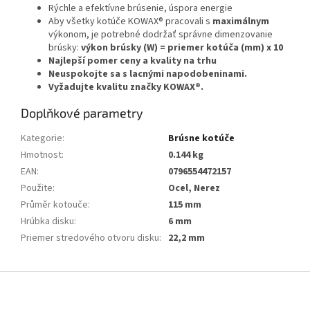
Rýchle a efektívne brúsenie, úspora energie
Aby všetky kotúče KOWAX® pracovali s
maximálnym
výkonom, je potrebné dodržať správne dimenzovanie
brúsky:
výkon brúsky (W) = priemer kotúča (mm) x 10
Najlepší pomer ceny a kvality na trhu
Neuspokojte sa s lacnými napodobeninami.
Vyžadujte kvalitu značky KOWAX®
.
Doplňkové parametry
Kategorie
:
Brúsne kotúče
Hmotnost
:
0.144 kg
EAN
:
0796554472157
Použite
:
Ocel, Nerez
Průměr kotouče
:
115 mm
Hrúbka disku
:
6 mm
Priemer stredového otvoru disku
:
22,2 mm
Z
á
p