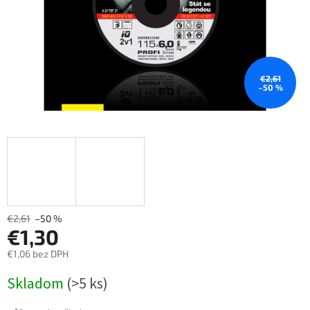
€2,61
–50 %
€2,61
–50 %
€1,30
€1,06 bez DPH
Měrná
Skladom
(>5 ks)
cena: