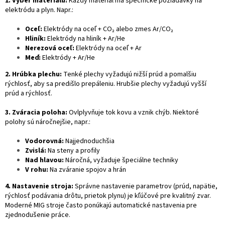
1. Výber materiálu:
Každý materiál má špecifické požiadavky na
elektródu a plyn. Napr.:
Oceľ:
Elektródy na oceľ + CO₂ alebo zmes Ar/CO₂
Hliník:
Elektródy na hliník + Ar/He
Nerezová oceľ:
Elektródy na oceľ + Ar
Meď:
Elektródy + Ar/He
2. Hrúbka plechu:
Tenké plechy vyžadujú nižší prúd a pomalšiu
rýchlosť, aby sa predišlo prepáleniu. Hrubšie plechy vyžadujú vyšší
prúd a rýchlosť.
3. Zváracia poloha:
Ovlplyvňuje tok kovu a vznik chýb. Niektoré
polohy sú náročnejšie, napr.:
Vodorovná:
Najjednoduchšia
Zvislá:
Na steny a profily
Nad hlavou:
Náročná, vyžaduje špeciálne techniky
V rohu:
Na zváranie spojov a hrán
4. Nastavenie stroja:
Správne nastavenie parametrov (prúd, napätie,
rýchlosť podávania drôtu, prietok plynu) je kľúčové pre kvalitný zvar.
Moderné MIG stroje často ponúkajú automatické nastavenia pre
zjednodušenie práce.