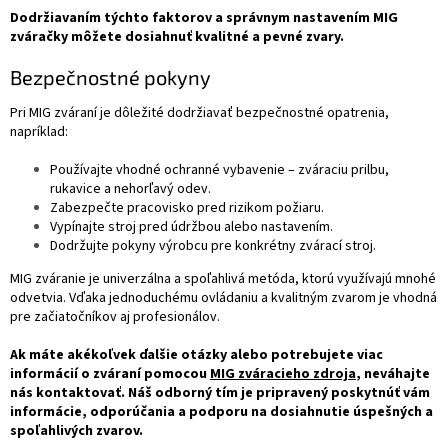
Dodržiavaním týchto faktorov a správnym nastavením MIG
zváračky môžete dosiahnuť kvalitné a pevné zvary.
Bezpečnostné pokyny
Pri MIG zváraní je dôležité dodržiavať bezpečnostné opatrenia,
napríklad:
Používajte vhodné ochranné vybavenie – zváraciu prilbu,
rukavice a nehorľavý odev.
Zabezpečte pracovisko pred rizikom požiaru.
Vypínajte stroj pred údržbou alebo nastavením.
Dodržujte pokyny výrobcu pre konkrétny zvárací stroj.
MIG zváranie je univerzálna a spoľahlivá metóda, ktorú využívajú mnohé
odvetvia. Vďaka jednoduchému ovládaniu a kvalitným zvarom je vhodná
pre začiatočníkov aj profesionálov.
Ak máte akékoľvek ďalšie otázky alebo potrebujete viac
informácií o zváraní pomocou
MIG zváracieho zdroja
, neváhajte
nás kontaktovať. Náš odborný tím je pripravený poskytnúť vám
informácie, odporúčania a podporu na dosiahnutie úspešných a
spoľahlivých zvarov.