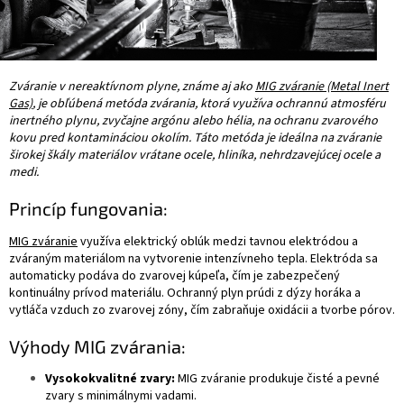
Zváranie v nereaktívnom plyne, známe aj ako
MIG zváranie (Metal Inert
Gas)
, je obľúbená metóda zvárania, ktorá využíva ochrannú atmosféru
inertného plynu, zvyčajne argónu alebo hélia, na ochranu zvarového
kovu pred kontamináciou okolím. Táto metóda je ideálna na zváranie
širokej škály materiálov vrátane ocele, hliníka, nehrdzavejúcej ocele a
medi.
Princíp fungovania:
MIG zváranie
využíva elektrický oblúk medzi tavnou elektródou a
zváraným materiálom na vytvorenie intenzívneho tepla. Elektróda sa
automaticky podáva do zvarovej kúpeľa, čím je zabezpečený
kontinuálny prívod materiálu. Ochranný plyn prúdi z dýzy horáka a
vytláča vzduch zo zvarovej zóny, čím zabraňuje oxidácii a tvorbe pórov.
Výhody MIG zvárania:
Vysokokvalitné zvary:
MIG zváranie produkuje čisté a pevné
zvary s minimálnymi vadami.