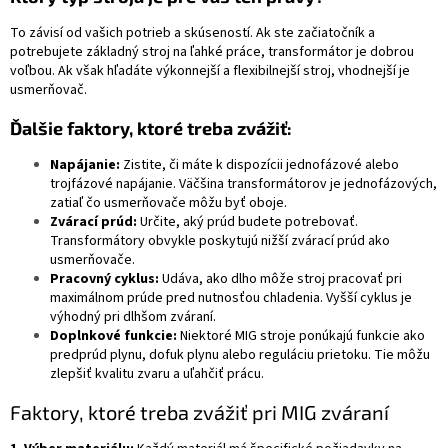
To závisí od vašich potrieb a skúseností. Ak ste začiatočník a
potrebujete základný stroj na ľahké práce, transformátor je dobrou
voľbou. Ak však hľadáte výkonnejší a flexibilnejší stroj, vhodnejší je
usmerňovač.
Ďalšie faktory, ktoré treba zvážiť:
Napájanie:
Zistite, či máte k dispozícii jednofázové alebo
trojfázové napájanie. Väčšina transformátorov je jednofázových,
zatiaľ čo usmerňovače môžu byť oboje.
Zvárací prúd:
Určite, aký prúd budete potrebovať.
Transformátory obvykle poskytujú nižší zvárací prúd ako
usmerňovače.
Pracovný cyklus:
Udáva, ako dlho môže stroj pracovať pri
maximálnom prúde pred nutnosťou chladenia. Vyšší cyklus je
výhodný pri dlhšom zváraní.
Doplnkové funkcie:
Niektoré MIG stroje ponúkajú funkcie ako
predprúd plynu, dofuk plynu alebo reguláciu prietoku. Tie môžu
zlepšiť kvalitu zvaru a uľahčiť prácu.
Faktory, ktoré treba zvážiť pri MIG zváraní