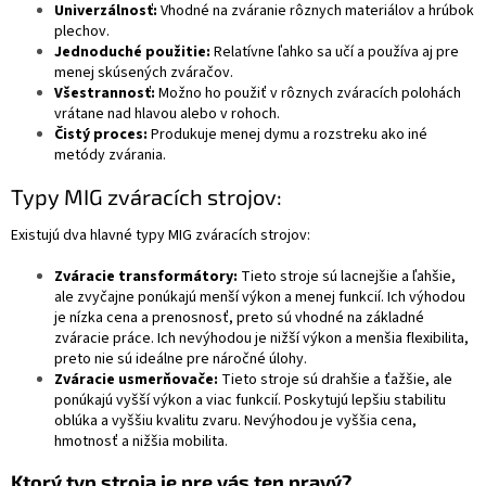
Univerzálnosť:
Vhodné na zváranie rôznych materiálov a hrúbok
plechov.
Jednoduché použitie:
Relatívne ľahko sa učí a používa aj pre
menej skúsených zváračov.
Všestrannosť:
Možno ho použiť v rôznych zváracích polohách
vrátane nad hlavou alebo v rohoch.
Čistý proces:
Produkuje menej dymu a rozstreku ako iné
metódy zvárania.
Typy MIG zváracích strojov:
Existujú dva hlavné typy MIG zváracích strojov:
Zváracie transformátory:
Tieto stroje sú lacnejšie a ľahšie,
ale zvyčajne ponúkajú menší výkon a menej funkcií. Ich výhodou
je nízka cena a prenosnosť, preto sú vhodné na základné
zváracie práce. Ich nevýhodou je nižší výkon a menšia flexibilita,
preto nie sú ideálne pre náročné úlohy.
Zváracie usmerňovače:
Tieto stroje sú drahšie a ťažšie, ale
ponúkajú vyšší výkon a viac funkcií. Poskytujú lepšiu stabilitu
oblúka a vyššiu kvalitu zvaru. Nevýhodou je vyššia cena,
hmotnosť a nižšia mobilita.
Ktorý typ stroja je pre vás ten pravý?