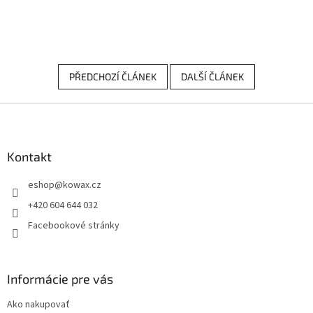
PŘEDCHOZÍ ČLÁNEK
DALŠÍ ČLÁNEK
Z
á
p
a
Kontakt
t
eshop
@
kowax.cz
í
+420 604 644 032
Facebookové stránky
Informácie pre vás
Ako nakupovať